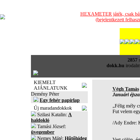
HEXAMETER játék, csak bátra
(bejelentkezett felhas
2857
s
dokk.hu
irodalm
KIEMELT
AJÁNLATUNK
Végh Tamás
Demény Péter
Januári éjsz
Egy fehér papírlap
„Félig mély cs
Új maradandokkok
Fut velem egy
Szilasi Katalin:
A
haldokló
/Ady Endre: K
Tamási József:
üvegember
Nemes Máté:
Hűtőhideg
Vert cölöp- é