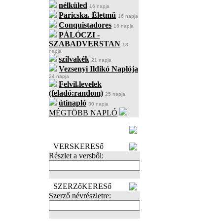
nélküled
16 napja
Paricska. Életmű
16 napja
Conquistadores
16 napja
PÁLÓCZI -
SZABADVERSTAN
18
napja
szilvakék
21 napja
Vezsenyi Ildikó Naplója
24 napja
Felvil.levelek
(feladó:random)
25 napja
útinapló
30 napja
MÉGTÖBB NAPLÓ
BECENÉV
LEFOGLALÁSA
VERSKERESő
Részlet a versből:
SZERZőKERESő
Szerző névrészletre: