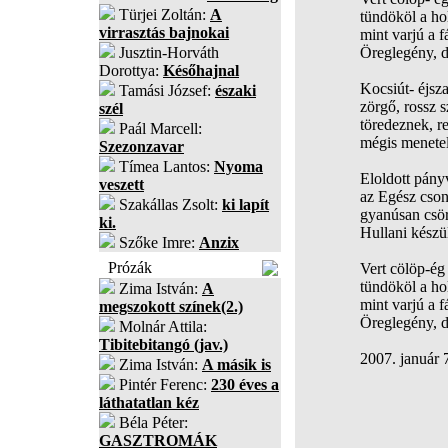
Türjei Zoltán:
A
tündököl a ho
virrasztás bajnokai
mint varjú a f
Jusztin-Horváth
Öreglegény, d
Dorottya:
Későhajnal
Kocsiút- éjsz
Tamási József:
északi
zörgő, rossz 
szél
töredeznek, r
Paál Marcell:
mégis menete
Szezonzavar
Tímea Lantos:
Nyoma
Eloldott pányv
veszett
az Egész cson
Szakállas Zsolt:
ki lapít
gyanúsan csö
ki.
Hullani készü
Szőke Imre:
Anzix
Prózák
Vert cölöp-ég
tündököl a ho
Zima István:
A
mint varjú a f
megszokott színek(2.)
Öreglegény, d
Molnár Attila:
Tibitebitangó (jav.)
2007. január 
Zima István:
A másik is
Pintér Ferenc:
230 éves a
láthatatlan kéz
Béla Péter:
GASZTROMÁK