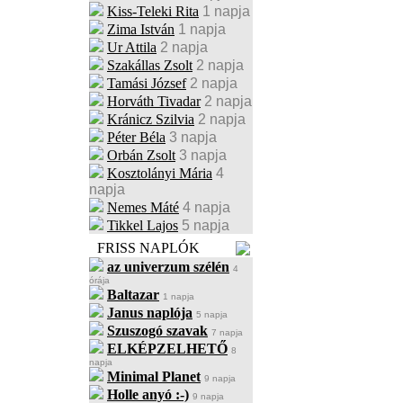
Kiss-Teleki Rita
1 napja
Zima István
1 napja
Ur Attila
2 napja
Szakállas Zsolt
2 napja
Tamási József
2 napja
Horváth Tivadar
2 napja
Kránicz Szilvia
2 napja
Péter Béla
3 napja
Orbán Zsolt
3 napja
Kosztolányi Mária
4
napja
Nemes Máté
4 napja
Tikkel Lajos
5 napja
FRISS NAPLÓK
az univerzum szélén
4
órája
Baltazar
1 napja
Janus naplója
5 napja
Szuszogó szavak
7 napja
ELKÉPZELHETŐ
8
napja
Minimal Planet
9 napja
Holle anyó :-)
9 napja