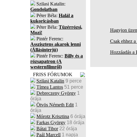
Szilasi Katalin:
Gondolatban
Péter Béla:
Halál a
kukoricásban
Péter Béla:
Tüzérrózsi,
Hagyjon üzene
Mozi!
Pintér Ferenc:
Csak ehhez a 
Asszisztens akarok lenni
(Állásinterjú)
Hozzáadás a
Pintér Ferenc:
Billy és a
rózsapatron (A
westernfilmről)
FRISS FÓRUMOK
Szilasi Katalin
9 perce
Tímea Lantos
51 perce
Debreczeny György
1
órája
Ötvös Németh Edit
1
órája
Mórotz Krisztina
6 órája
Farkas György
18 órája
Bátai Tibor
22 órája
Paál Marcell
1 napja