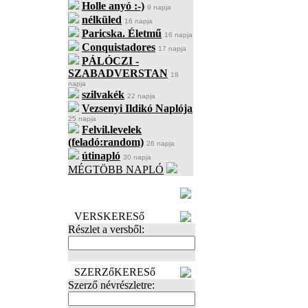
Holle anyó :-)
9 napja
nélküled
16 napja
Paricska. Életmű
16 napja
Conquistadores
17 napja
PÁLÓCZI -
SZABADVERSTAN
18
napja
szilvakék
22 napja
Vezsenyi Ildikó Naplója
25 napja
Felvil.levelek
(feladó:random)
26 napja
útinapló
30 napja
MÉGTÖBB NAPLÓ
BECENÉV
LEFOGLALÁSA
VERSKERESő
Részlet a versből:
SZERZőKERESő
Szerző névrészletre: