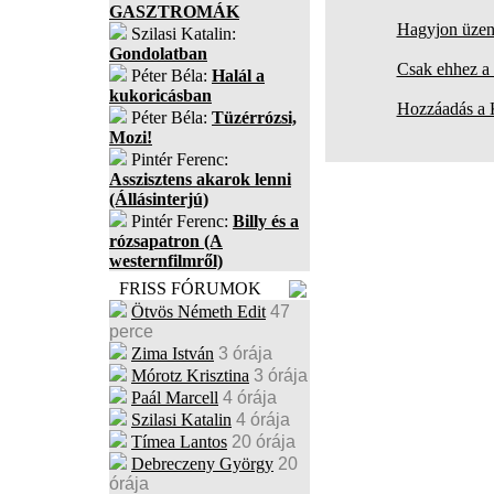
GASZTROMÁK
Hagyjon üzene
Szilasi Katalin:
Gondolatban
Csak ehhez a 
Péter Béla:
Halál a
kukoricásban
Hozzáadás a
Péter Béla:
Tüzérrózsi,
Mozi!
Pintér Ferenc:
Asszisztens akarok lenni
(Állásinterjú)
Pintér Ferenc:
Billy és a
rózsapatron (A
westernfilmről)
FRISS FÓRUMOK
Ötvös Németh Edit
47
perce
Zima István
3 órája
Mórotz Krisztina
3 órája
Paál Marcell
4 órája
Szilasi Katalin
4 órája
Tímea Lantos
20 órája
Debreczeny György
20
órája