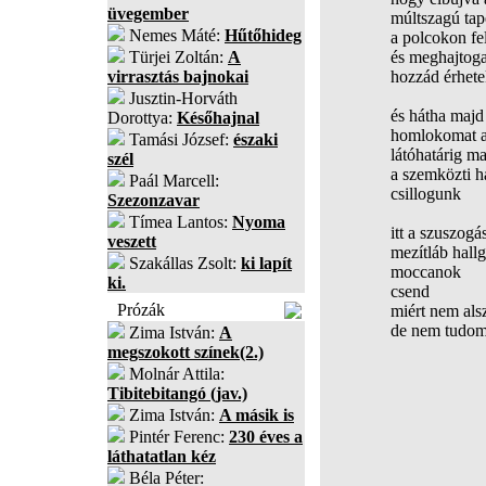
üvegember
múltszagú tap
Nemes Máté:
Hűtőhideg
a polcokon fel
Türjei Zoltán:
A
és meghajtoga
virrasztás bajnokai
hozzád érhete
Jusztin-Horváth
és hátha majd
Dorottya:
Későhajnal
homlokomat 
Tamási József:
északi
látóhatárig m
szél
a szemközti 
Paál Marcell:
csillogunk
Szezonzavar
Tímea Lantos:
Nyoma
itt a szuszogá
veszett
mezítláb hall
Szakállas Zsolt:
ki lapít
moccanok
ki.
csend
Prózák
miért nem als
de nem tudom,
Zima István:
A
megszokott színek(2.)
Molnár Attila:
Tibitebitangó (jav.)
Zima István:
A másik is
Pintér Ferenc:
230 éves a
láthatatlan kéz
Béla Péter: