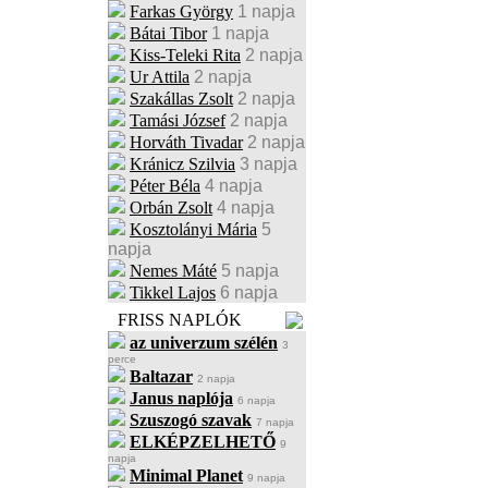
Farkas György
1 napja
Bátai Tibor
1 napja
Kiss-Teleki Rita
2 napja
Ur Attila
2 napja
Szakállas Zsolt
2 napja
Tamási József
2 napja
Horváth Tivadar
2 napja
Kránicz Szilvia
3 napja
Péter Béla
4 napja
Orbán Zsolt
4 napja
Kosztolányi Mária
5
napja
Nemes Máté
5 napja
Tikkel Lajos
6 napja
FRISS NAPLÓK
az univerzum szélén
3
perce
Baltazar
2 napja
Janus naplója
6 napja
Szuszogó szavak
7 napja
ELKÉPZELHETŐ
9
napja
Minimal Planet
9 napja