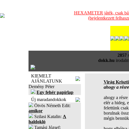
HEXAMETER játék, csak bátra
(bejelentkezett felhas
2857
s
dokk.hu
irodalm
KIEMELT
AJÁNLATUNK
Virág Kriszt
Demény Péter
ahogy a résre 
Egy fehér papírlap
ahogy a résre 
Új maradandokkok
elér a hideg, 
Ötvös Németh Edit:
felettünk csa
amikor
borulnak össz
Szilasi Katalin:
A
mégis bennü
haldokló
Tamási József:
hogy elbújva 