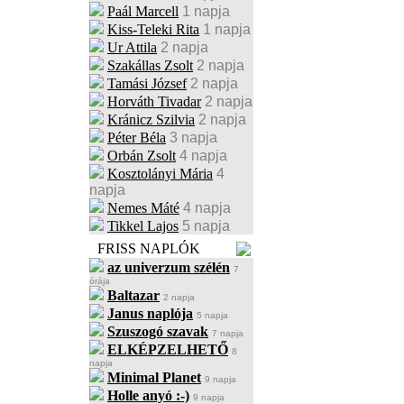
Paál Marcell
1 napja
Kiss-Teleki Rita
1 napja
Ur Attila
2 napja
Szakállas Zsolt
2 napja
Tamási József
2 napja
Horváth Tivadar
2 napja
Kránicz Szilvia
2 napja
Péter Béla
3 napja
Orbán Zsolt
4 napja
Kosztolányi Mária
4
napja
Nemes Máté
4 napja
Tikkel Lajos
5 napja
FRISS NAPLÓK
az univerzum szélén
7
órája
Baltazar
2 napja
Janus naplója
5 napja
Szuszogó szavak
7 napja
ELKÉPZELHETŐ
8
napja
Minimal Planet
9 napja
Holle anyó :-)
9 napja