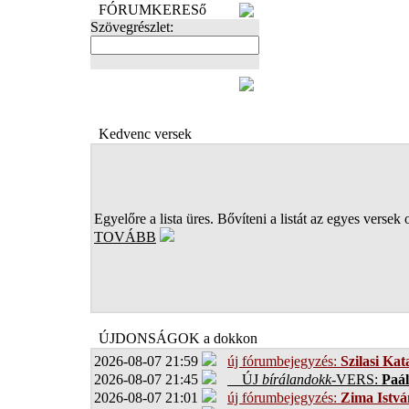
FÓRUMKERESő
Szövegrészlet:
FOTÓK
Kedvenc versek
Egyelőre a lista üres. Bővíteni a listát az egyes versek 
TOVÁBB
ÚJDONSÁGOK a dokkon
2026-08-07 21:59
új fórumbejegyzés:
Szilasi Kat
2026-08-07 21:45
ÚJ
bírálandokk
-VERS:
Paál
2026-08-07 21:01
új fórumbejegyzés:
Zima Istvá