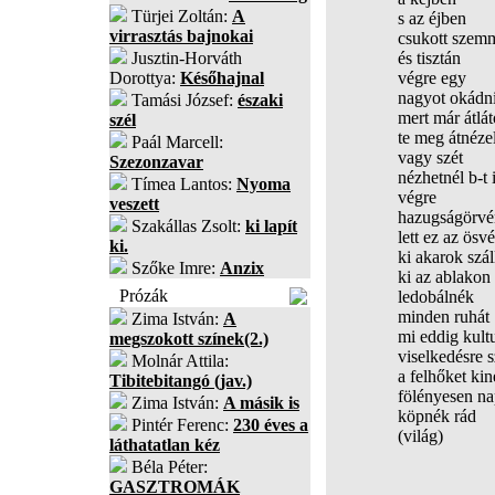
Türjei Zoltán:
A
s az éjben
virrasztás bajnokai
csukott szem
Jusztin-Horváth
és tisztán
Dorottya:
Későhajnal
végre egy
nagyot okádn
Tamási József:
északi
mert már átlá
szél
te meg átnéze
Paál Marcell:
vagy szét
Szezonzavar
nézhetnél b-t 
Tímea Lantos:
Nyoma
végre
veszett
hazugságörvé
Szakállas Zsolt:
ki lapít
lett ez az ösv
ki.
ki akarok szál
Szőke Imre:
Anzix
ki az ablakon 
Prózák
ledobálnék
minden ruhát
Zima István:
A
mi eddig kultu
megszokott színek(2.)
viselkedésre s
Molnár Attila:
a felhőket ki
Tibitebitangó (jav.)
fölényesen n
Zima István:
A másik is
köpnék rád
Pintér Ferenc:
230 éves a
(világ)
láthatatlan kéz
Béla Péter:
GASZTROMÁK