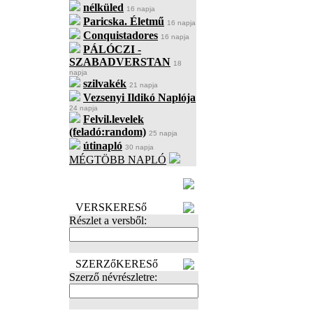
nélküled
16 napja
Paricska. Életmű
16 napja
Conquistadores
16 napja
PÁLÓCZI -
SZABADVERSTAN
18
napja
szilvakék
21 napja
Vezsenyi Ildikó Naplója
24 napja
Felvil.levelek
(feladó:random)
25 napja
útinapló
30 napja
MÉGTÖBB NAPLÓ
BECENÉV
LEFOGLALÁSA
VERSKERESő
Részlet a versből:
SZERZőKERESő
Szerző névrészletre: