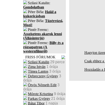
Szilasi Katalin:
Gondolatban
Péter Béla:
Halál a
kukoricásban
Péter Béla:
Tüzérrózsi,
Mozi!
Pintér Ferenc:
Asszisztens akarok lenni
(Állásinterjú)
Pintér Ferenc:
Billy és a
rózsapatron (A
westernfilmről)
Hagyjon üzene
FRISS FÓRUMOK
Csak ehhez a 
Szilasi Katalin
29 perce
Zima István
1 órája
Hozzáadás a
Tímea Lantos
3 órája
Debreczeny György
3
órája
Ötvös Németh Edit
3
órája
Mórotz Krisztina
9 órája
Farkas György
21 órája
Bátai Tibor
1 napja