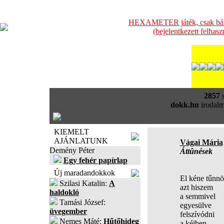
HEXAMETER játék, csak bátra
(bejelentkezett felhas
2857
s
dokk.hu
irodalm
KIEMELT
AJÁNLATUNK
Vágai Mária
Demény Péter
Áttûnések
Egy fehér papírlap
Új maradandokkok
El kéne tűnn
Szilasi Katalin:
A
azt hiszem
haldokló
a semmivel
Tamási József:
egyesülve
üvegember
felszívódni
Nemes Máté:
Hűtőhideg
a kéjben