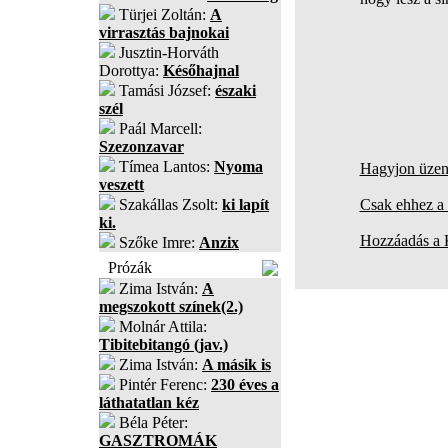
Türjei Zoltán:
A
virrasztás bajnokai
Jusztin-Horváth
Dorottya:
Későhajnal
Tamási József:
északi
szél
Paál Marcell:
Szezonzavar
Tímea Lantos:
Nyoma
Hagyjon üzene
veszett
Szakállas Zsolt:
ki lapít
Csak ehhez a 
ki.
Hozzáadás a
Szőke Imre:
Anzix
Prózák
Zima István:
A
megszokott színek(2.)
Molnár Attila:
Tibitebitangó (jav.)
Zima István:
A másik is
Pintér Ferenc:
230 éves a
láthatatlan kéz
Béla Péter:
GASZTROMÁK