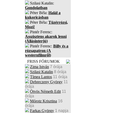
Szilasi Katalin:
Gondolatban
Péter Béla:
Halál a
kukoricásban
Péter Béla:
Tüzérrózsi,
Mozi!
Pintér Ferenc:
Asszisztens akarok lenni
(Állásinterjú)
Pintér Ferenc:
Billy és a
rózsapatron (A
westernfilmről)
FRISS FÓRUMOK
Zima István
7 órája
Szilasi Katalin
8 órája
Tímea Lantos
11 órája
Debreczeny György
11
órája
Ötvös Németh Edit
11
órája
Mórotz Krisztina
16
órája
Farkas György
1 napja