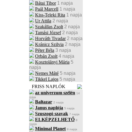
Bátai Tibor
1 napja
Paál Marcell
1 napja
Kiss-Teleki Rita
1 napja
Ur Attila
2 napja
Szakállas Zsolt
2 napja
Tamási József
2 napja
Horváth Tivadar
2 napja
Kránicz Szilvia
2 napja
Péter Béla
3 napja
Orbán Zsolt
4 napja
Kosztolányi Mária
5
napja
Nemes Máté
5 napja
Tikkel Lajos
5 napja
FRISS NAPLÓK
az univerzum szélén
14
órája
Baltazar
2 napja
Janus naplója
5 napja
Szuszogó szavak
7 napja
ELKÉPZELHETŐ
8
napja
Minimal Planet
9 napja