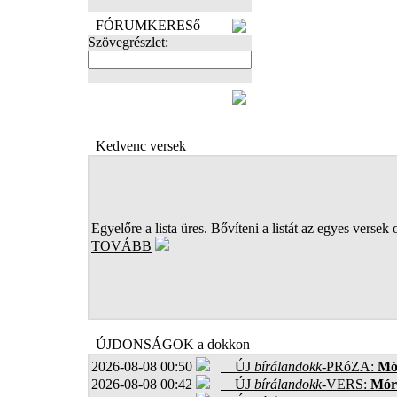
FÓRUMKERESő
Szövegrészlet:
FOTÓK
Kedvenc versek
Egyelőre a lista üres. Bővíteni a listát az egyes versek 
TOVÁBB
ÚJDONSÁGOK a dokkon
2026-08-08 00:50
ÚJ
bírálandokk
-PRóZA:
Mór
2026-08-08 00:42
ÚJ
bírálandokk
-VERS:
Móro