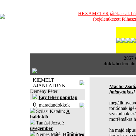
HEXAMETER játék, csak bátra
(bejelentkezett felhas
2857
s
dokk.hu
irodalm
KIEMELT
AJÁNLATUNK
Machó Zsófi
Demény Péter
[miatyánkos]
Egy fehér papírlap
megállt nyel
Új maradandokkok
torlódnak igé
Szilasi Katalin:
A
szakadnak sz
haldokló
morfémákra hu
Tamási József:
üvegember
ha majd elpusz
Nemes Máté:
Hűtőhideg
hogy lesz a sí