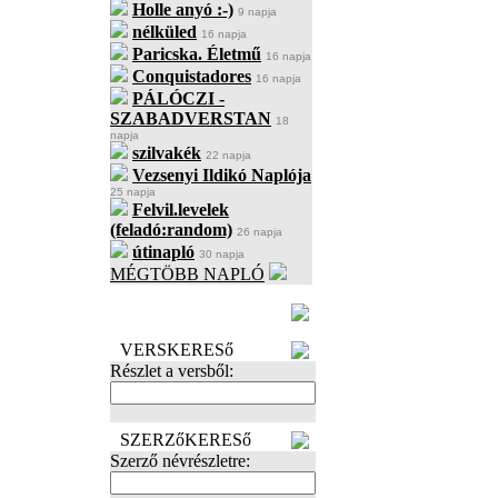
Holle anyó :-)
9 napja
nélküled
16 napja
Paricska. Életmű
16 napja
Conquistadores
16 napja
PÁLÓCZI -
SZABADVERSTAN
18
napja
szilvakék
22 napja
Vezsenyi Ildikó Naplója
25 napja
Felvil.levelek
(feladó:random)
26 napja
útinapló
30 napja
MÉGTÖBB NAPLÓ
BECENÉV
LEFOGLALÁSA
VERSKERESő
Részlet a versből:
SZERZőKERESő
Szerző névrészletre: