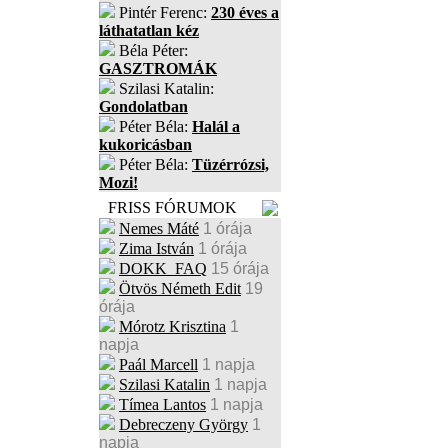
Pintér Ferenc:
230 éves a
láthatatlan kéz
Béla Péter:
GASZTROMÁK
Szilasi Katalin:
Gondolatban
Péter Béla:
Halál a
kukoricásban
Péter Béla:
Tüzérrózsi,
Mozi!
FRISS FÓRUMOK
Nemes Máté
1 órája
Zima István
1 órája
DOKK_FAQ
15 órája
Ötvös Németh Edit
19
órája
Mórotz Krisztina
1
napja
Paál Marcell
1 napja
Szilasi Katalin
1 napja
Tímea Lantos
1 napja
Debreczeny György
1
napja