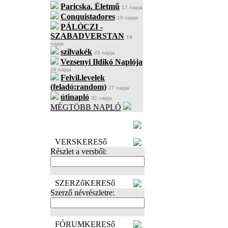
Paricska. Életmű
17 napja
Conquistadores
18 napja
PÁLÓCZI -
SZABADVERSTAN
19
napja
szilvakék
23 napja
Vezsenyi Ildikó Naplója
26 napja
Felvil.levelek
(feladó:random)
27 napja
útinapló
32 napja
MÉGTÖBB NAPLÓ
BECENÉV
LEFOGLALÁSA
VERSKERESő
Részlet a versből:
SZERZőKERESő
Szerző névrészletre:
FÓRUMKERESő