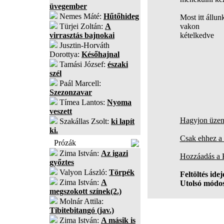
üvegember
Nemes Máté:
Hűtőhideg
Most itt állun
Türjei Zoltán:
A
vakon
virrasztás bajnokai
kételkedve
Jusztin-Horváth
Dorottya:
Későhajnal
Tamási József:
északi
szél
Paál Marcell:
Szezonzavar
Tímea Lantos:
Nyoma
veszett
Hagyjon üzene
Szakállas Zsolt:
ki lapít
ki.
Csak ehhez a 
Prózák
Zima István:
Az igazi
Hozzáadás a
győztes
Valyon László:
Törpék
Feltöltés idej
Zima István:
A
Utolsó módos
megszokott színek(2.)
Molnár Attila:
Tibitebitangó (jav.)
Zima István:
A másik is