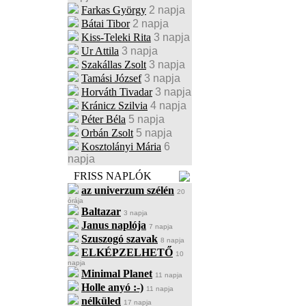
Farkas György
2 napja
Bátai Tibor
2 napja
Kiss-Teleki Rita
3 napja
Ur Attila
3 napja
Szakállas Zsolt
3 napja
Tamási József
3 napja
Horváth Tivadar
3 napja
Kránicz Szilvia
4 napja
Péter Béla
5 napja
Orbán Zsolt
5 napja
Kosztolányi Mária
6
napja
FRISS NAPLÓK
az univerzum szélén
20
órája
Baltazar
3 napja
Janus naplója
7 napja
Szuszogó szavak
8 napja
ELKÉPZELHETŐ
10
napja
Minimal Planet
11 napja
Holle anyó :-)
11 napja
nélküled
17 napja