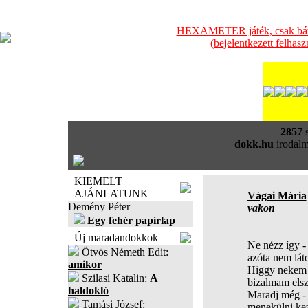
HEXAMETER játék, csak bátra
(bejelentkezett felhas
2857
s
dokk.hu
irodalm
KIEMELT
AJÁNLATUNK
Vágai Mária
Demény Péter
vakon
Egy fehér papírlap
Új maradandokkok
Ne nézz így -
Ötvös Németh Edit:
azóta nem lát
amikor
Higgy nekem -
Szilasi Katalin:
A
bizalmam els
haldokló
Maradj még - 
Tamási József:
menekülni ke