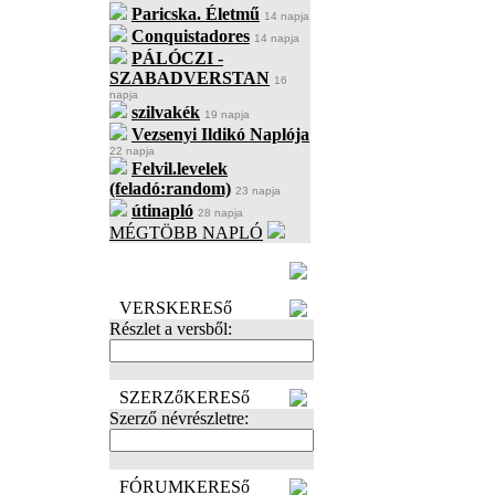
Paricska. Életmű
14 napja
Conquistadores
14 napja
PÁLÓCZI -
SZABADVERSTAN
16
napja
szilvakék
19 napja
Vezsenyi Ildikó Naplója
22 napja
Felvil.levelek
(feladó:random)
23 napja
útinapló
28 napja
MÉGTÖBB NAPLÓ
BECENÉV
LEFOGLALÁSA
VERSKERESő
Részlet a versből:
SZERZőKERESő
Szerző névrészletre:
FÓRUMKERESő