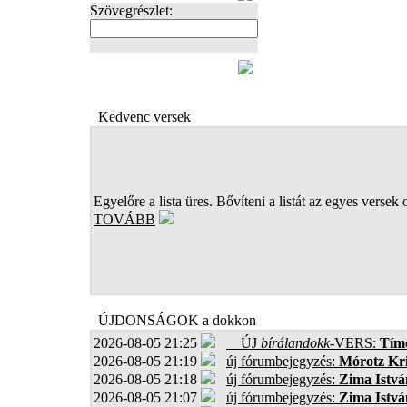
Szövegrészlet:
FOTÓK
Kedvenc versek
Egyelőre a lista üres. Bővíteni a listát az egyes versek 
TOVÁBB
ÚJDONSÁGOK a dokkon
2026-08-05 21:25
ÚJ
bírálandokk
-VERS:
Tíme
2026-08-05 21:19
új fórumbejegyzés:
Mórotz Kri
2026-08-05 21:18
új fórumbejegyzés:
Zima Istvá
2026-08-05 21:07
új fórumbejegyzés:
Zima Istvá