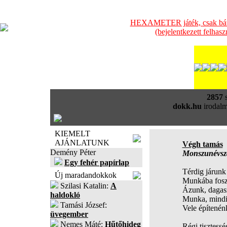
HEXAMETER játék, csak bátra
(bejelentkezett felhas
2857
s
dokk.hu
irodalm
KIEMELT
AJÁNLATUNK
Végh tamás
Demény Péter
Monszunévsz
Egy fehér papírlap
Térdig járunk
Új maradandokkok
Munkába foszl
Szilasi Katalin:
A
Ázunk, dagasz
haldokló
Munka, mindi
Tamási József:
Vele építenén
üvegember
Nemes Máté:
Hűtőhideg
Régi tisztess