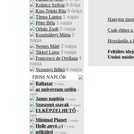
Kránicz Szilvia
9 órája
Kiss-Teleki Rita
9 órája
Tímea Lantos
1 napja
Hagyjon üzene
Péter Béla
1 napja
Orbán Zsolt
2 napja
Csak ehhez a 
Kosztolányi Mária
2
napja
Hozzáadás a
Nemes Máté
2 napja
Feltöltés idej
Tikkel Lajos
3 napja
Utolsó módos
Francesco de Orellana
4
napja
Vezsenyi Ildikó
6 napja
FRISS NAPLÓK
Baltazar
3 órája
az univerzum szélén
1
napja
Janus naplója
3 napja
Szuszogó szavak
5 napja
ELKÉPZELHETŐ
6
napja
Minimal Planet
7 napja
Holle anyó :-)
7 napja
nélküled
14 napja