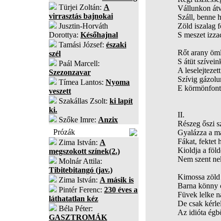
Türjei Zoltán:
A
Vállunkon átv
virrasztás bajnokai
Száll, benne 
Jusztin-Horváth
Zöld iszalag f
Dorottya:
Későhajnal
S meszet izzad
Tamási József:
északi
Rőt arany öml
szél
S átüt szívein
Paál Marcell:
A leselejtezet
Szezonzavar
Szívig gázolu
Tímea Lantos:
Nyoma
E körmönfont
veszett
Szakállas Zsolt:
ki lapít
ki.
II.
Szőke Imre:
Anzix
Részeg őszi sz
Prózák
Gyalázza a máj
Fákat, fektet h
Zima István:
A
Kioldja a föld
megszokott színek(2.)
Nem szent nek
Molnár Attila:
Tibitebitangó (jav.)
Kimossa zöld 
Zima István:
A másik is
Barna könny c
Pintér Ferenc:
230 éves a
Füvek lelke n
láthatatlan kéz
De csak kérle
Béla Péter:
Az idióta égb
GASZTROMÁK