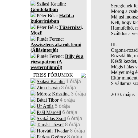
Szilasi Katalin:
Sereglenek fe
Gondolatban
Morog a csaho
Péter Béla:
Halál a
Májusi monsz
kukoricásban
Kell, hogy ki
Péter Béla:
Tüzérrózsi,
Hamufelhő, me
Mozi!
Szálldos a ve
Pintér Ferenc:
Asszisztens akarok lenni
III.
(Állásinterjú)
Orgona-rozsda
Rozsdállik, má
Pintér Ferenc:
Billy és a
Késői kezdet,
rózsapatron (A
Mégis hálás v
westernfilmről)
Melyet még éd
FRISS FÓRUMOK
Eltűr mindent,
Szilasi Katalin
1 órája
S vállamra szó
Zima István
3 órája
Mórotz Krisztina
3 órája
2010. május
Bátai Tibor
4 órája
Ur Attila
5 órája
Paál Marcell
6 órája
Szakállas Zsolt
6 órája
Tamási József
8 órája
Horváth Tivadar
8 órája
Farkas György
8 órája