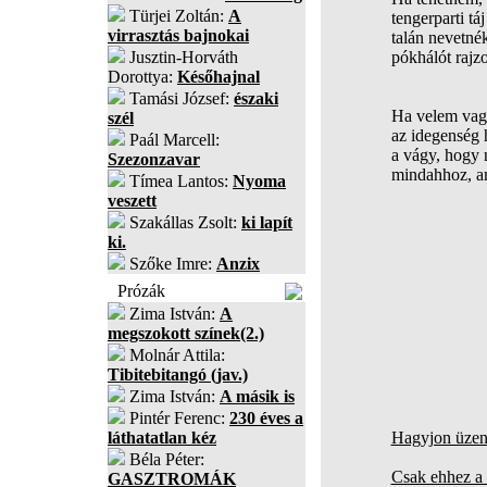
Türjei Zoltán:
A
tengerparti tá
virrasztás bajnokai
talán nevetnék
Jusztin-Horváth
pókhálót rajzo
Dorottya:
Későhajnal
Tamási József:
északi
Ha velem vagy
szél
az idegenség 
Paál Marcell:
a vágy, hogy
Szezonzavar
mindahhoz, a
Tímea Lantos:
Nyoma
veszett
Szakállas Zsolt:
ki lapít
ki.
Szőke Imre:
Anzix
Prózák
Zima István:
A
megszokott színek(2.)
Molnár Attila:
Tibitebitangó (jav.)
Zima István:
A másik is
Pintér Ferenc:
230 éves a
láthatatlan kéz
Hagyjon üzene
Béla Péter:
Csak ehhez a 
GASZTROMÁK