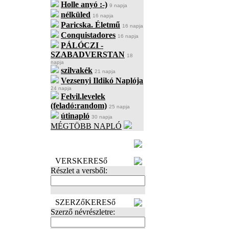
Holle anyó :-)
9 napja
nélküled
16 napja
Paricska. Életmű
16 napja
Conquistadores
16 napja
PÁLÓCZI -
SZABADVERSTAN
18
napja
szilvakék
21 napja
Vezsenyi Ildikó Naplója
24 napja
Felvil.levelek
(feladó:random)
25 napja
útinapló
30 napja
MÉGTÖBB NAPLÓ
BECENÉV
LEFOGLALÁSA
VERSKERESő
Részlet a versből:
SZERZőKERESő
Szerző névrészletre: