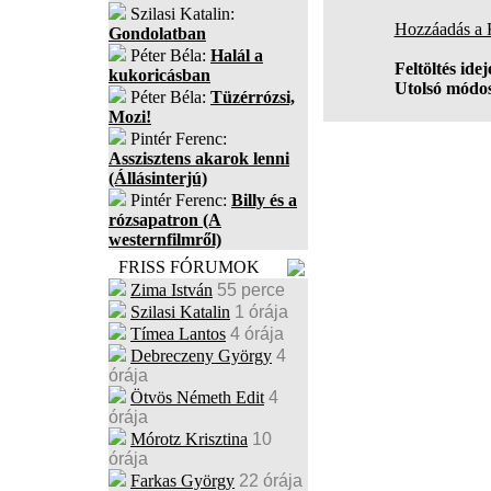
Szilasi Katalin:
Hozzáadás a
Gondolatban
Péter Béla:
Halál a
Feltöltés idej
kukoricásban
Utolsó módos
Péter Béla:
Tüzérrózsi,
Mozi!
Pintér Ferenc:
Asszisztens akarok lenni
(Állásinterjú)
Pintér Ferenc:
Billy és a
rózsapatron (A
westernfilmről)
FRISS FÓRUMOK
Zima István
55 perce
Szilasi Katalin
1 órája
Tímea Lantos
4 órája
Debreczeny György
4
órája
Ötvös Németh Edit
4
órája
Mórotz Krisztina
10
órája
Farkas György
22 órája