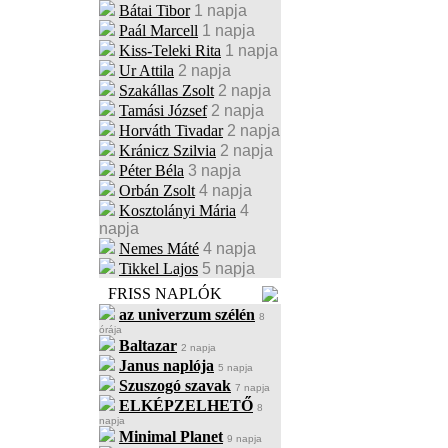
Bátai Tibor
1 napja
Paál Marcell
1 napja
Kiss-Teleki Rita
1 napja
Ur Attila
2 napja
Szakállas Zsolt
2 napja
Tamási József
2 napja
Horváth Tivadar
2 napja
Kránicz Szilvia
2 napja
Péter Béla
3 napja
Orbán Zsolt
4 napja
Kosztolányi Mária
4
napja
Nemes Máté
4 napja
Tikkel Lajos
5 napja
FRISS NAPLÓK
az univerzum szélén
8
órája
Baltazar
2 napja
Janus naplója
5 napja
Szuszogó szavak
7 napja
ELKÉPZELHETŐ
8
napja
Minimal Planet
9 napja