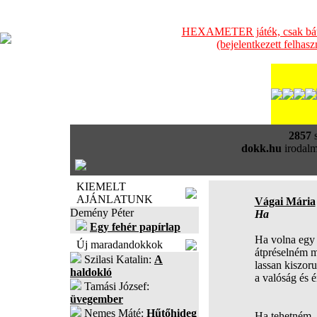
HEXAMETER játék, csak bátra
(bejelentkezett felhas
2857
s
dokk.hu
irodalm
KIEMELT
AJÁNLATUNK
Vágai Mária
Demény Péter
Ha
Egy fehér papírlap
Ha volna egy 
Új maradandokkok
átpréselném 
Szilasi Katalin:
A
lassan kiszor
haldokló
a valóság és é
Tamási József:
üvegember
Nemes Máté:
Hűtőhideg
Ha tehetném,