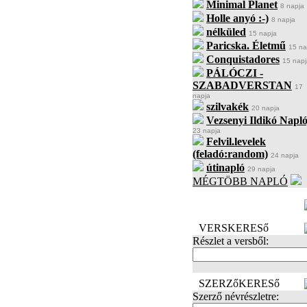
Minimal Planet
8 napja
Holle anyó :-)
8 napja
nélküled
15 napja
Paricska. Életmű
15 na
Conquistadores
15 napj
PÁLÓCZI -
SZABADVERSTAN
17
napja
szilvakék
20 napja
Vezsenyi Ildikó Napló
23 napja
Felvil.levelek
(feladó:random)
24 napja
útinapló
29 napja
MÉGTÖBB NAPLÓ
BECENÉV
LEFOGLALÁSA
VERSKERESő
Részlet a versből:
SZERZőKERESő
Szerző névrészletre: