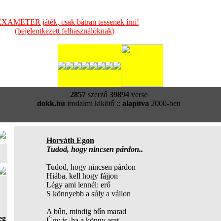
XAMETER játék, csak bátran tessenek írni!
(bejelentkezett felhasználóknak)
2857
szerző
39894
verse
dokk.hu
irodalmi kikötő ::
alapítva
2000-ben
Horváth Egon
Tudod, hogy nincsen párdon..
Tudod, hogy nincsen párdon
Hiába, kell hogy fájjon
Légy ami lennél: erő
S könnyebb a súly a vállon
A bűn, mindig bűn marad
eg
Úgy is, ha a könny arat