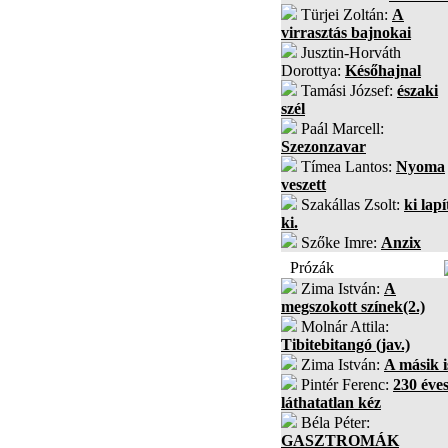
Türjei Zoltán:
A
virrasztás bajnokai
Jusztin-Horváth
Dorottya:
Későhajnal
Tamási József:
északi
szél
Paál Marcell:
Szezonzavar
Tímea Lantos:
Nyoma
veszett
Szakállas Zsolt:
ki lapí
ki.
Szőke Imre:
Anzix
Prózák
Zima István:
A
megszokott színek(2.)
Molnár Attila:
Tibitebitangó (jav.)
Zima István:
A másik i
Pintér Ferenc:
230 éves
láthatatlan kéz
Béla Péter:
GASZTROMÁK