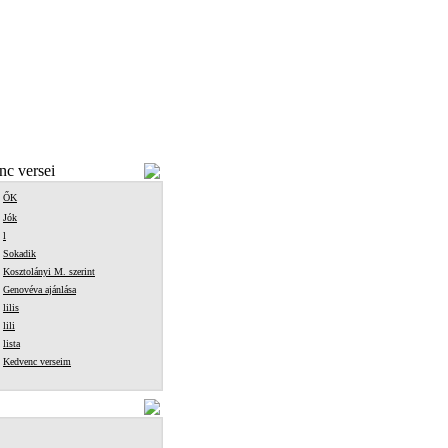
c versei
ŐK
Jók
l
Sokadik
Kosztolányi M. szerint
Genovéva ajánlása
lilis
lili
lista
Kedvenc verseim