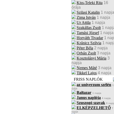
Kiss-Teleki Rita
16
órája
Szilasi Katalin
1 napj
Zima István
1 napja
Ur Attila
1 napja
Szakállas Zsolt
1 napj
Tamási József
1 napja
Horváth Tivadar
1 nap
Kránicz Szilvia
1 napj
Péter Béla
2 napja
Orbán Zsolt
3 napja
Kosztolányi Mária
3
napja
Nemes Máté
3 napja
Tikkel Lajos
4 napja
FRISS NAPLÓK
az univerzum szélén
1
órája
Baltazar
1 napja
Janus naplója
4 napja
Szuszogó szavak
6 napj
ELKÉPZELHETŐ
7
napja