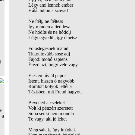
Légy ami lennél: ember
Hálát adjon a szavad
Ne ítélj, ne ítéltess
Így minden a tiéd lesz
Ne hódíts és ne hódolj
Légy egyedül, így élhetsz
Fölöslegesnek maradj
Titkot tovább sose adj
Fajod: mohó sapiens
t
Érezd azt, hogy vele vagy
Elesten hívtál papot
Istent, hiszen ő nagyobb
Romlott kölyök lettél a
Tézisben, mit Freud hagyott
Bevetted a cseleket
Volt ki pénzért szeretett
s
Soha senki nem mondta
 a
Te vagy, aki jó lehet
Megcsaltak, úgy imádtak