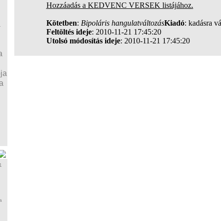
Hozzáadás a KEDVENC VERSEK listájához.
Kötetben
:
Bipoláris hangulatváltozás
Kiadó
: kadásra vá
a
Feltöltés ideje
: 2010-11-21 17:45:20
Utolsó módosítás ideje
: 2010-11-21 17:45:20
a
ja
a
1
a