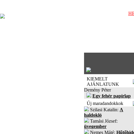
HE
KIEMELT
AJÁNLATUNK
Demény Péter
Egy fehér papírlap
Új maradandokkok
Szilasi Katalin:
A
haldokló
Tamási József:
üvegember
Nemes Máté:
Hűtőhid