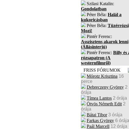
Szilasi Katalin:
Gondolatban
Péter Béla:
Halál a
kukoricásban
Péter Béla:
Tüzérrózsi
Mozi!
Pintér Ferenc:
Asszisztens akarok lenni
(Állásinterjú)
Pintér Ferenc:
Billy és 
rózsapatron (A
westernfilmről)
FRISS FÓRUMOK
Mórotz Krisztina
16
perce
Debreczeny György
2
órája
Tímea Lantos
2 órája
Ötvös Németh Edit
2
órája
Bátai Tibor
3 órája
Farkas György
6 óráj
Paál Marcell
12 órája