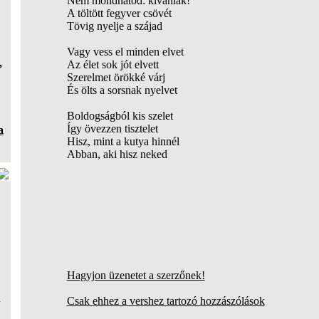
Nem mondhatod: kívánlak!
A töltött fegyver csövét
Tövig nyelje a szájad
Vagy vess el minden elvet
,
Az élet sok jót elvett
Szerelmet örökké várj
És ölts a sorsnak nyelvet
Boldogságból kis szelet
Így övezzen tisztelet
a
Hisz, mint a kutya hinnél
Abban, aki hisz neked
Hagyjon üzenetet a szerzőnek!
a
Csak ehhez a vershez tartozó hozzászólások