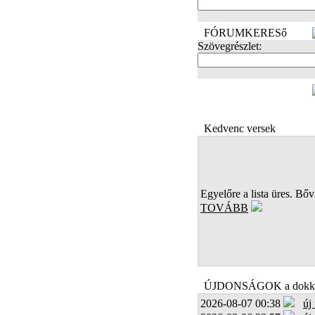
FÓRUMKERESő
Szövegrészlet:
FOTÓK
Kedvenc versek
Egyelőre a lista üres. Bőví
TOVÁBB
ÚJDONSÁGOK a dokk
2026-08-07 00:38
új