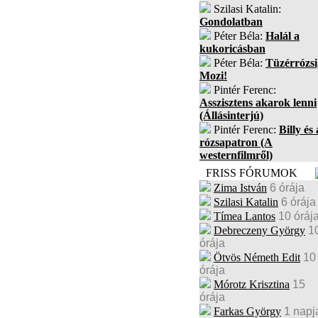
Szilasi Katalin:
Gondolatban
Péter Béla:
Halál a
kukoricásban
Péter Béla:
Tüzérrózsi
Mozi!
Pintér Ferenc:
Asszisztens akarok lenni
(Állásinterjú)
Pintér Ferenc:
Billy és 
rózsapatron (A
westernfilmről)
FRISS FÓRUMOK
Zima István
6 órája
Szilasi Katalin
6 órája
Tímea Lantos
10 óráj
Debreczeny György
1
órája
Ötvös Németh Edit
10
órája
Mórotz Krisztina
15
órája
Farkas György
1 napj