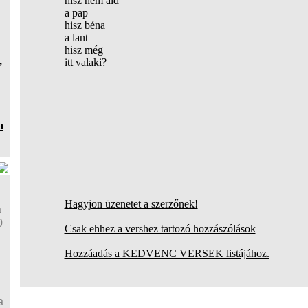
hisz nem áld
a pap
hisz béna
a lant
hisz még
,
itt valaki?
a
Hagyjon üzenetet a szerzőnek!
a
0
Csak ehhez a vershez tartozó hozzászólások
Hozzáadás a KEDVENC VERSEK listájához.
a