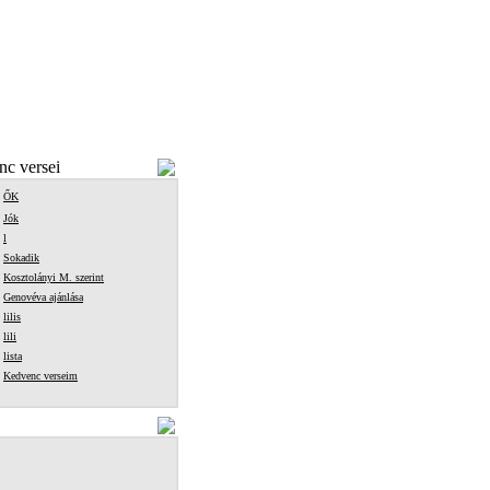
c versei
ŐK
Jók
l
Sokadik
Kosztolányi M. szerint
Genovéva ajánlása
lilis
lili
lista
Kedvenc verseim