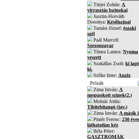
Türjei Zoltán:
A
virrasztás bajnokai
Jusztin-Horváth
Dorottya:
Későhajnal
Tamási József:
északi
szél
Paál Marcell:
Szezonzavar
Tímea Lantos:
Nyoma
veszett
Szakállas Zsolt:
ki lapí
ki.
Szőke Imre:
Anzix
Prózák
Zima István:
A
megszokott színek(2.)
Molnár Attila:
Tibitebitangó (jav.)
Zima István:
A másik i
Pintér Ferenc:
230 éves
láthatatlan kéz
Béla Péter:
GASZTROMÁK