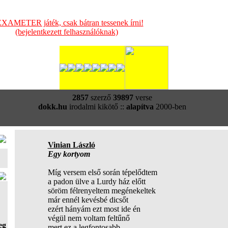
XAMETER játék, csak bátran tessenek írni!
(bejelentkezett felhasználóknak)
2857
szerző
39897
verse
dokk.hu
irodalmi kikötő ::
alapítva
2000-ben
Vinian László
Egy kortyom
Míg versem első során tépelődtem
a padon ülve a Lurdy ház előtt
söröm félrenyeltem megénekeltek
már ennél kevésbé dicsőt
ezért hányám ezt most ide én
végül nem voltam feltűnő
eg
mert ez a legfontosabb