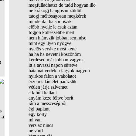
megfulladhatsz de tudd hogyan illő
ne krákogj hangosan zöldülj
tátogj méltóságosan megkérek
mindenkit ha sört iszik
előbb nyelje le csak aztán
fogjon költészetibe mert
nem hiányzik jobban semmise
mint egy ilyen nyögve
nyelős versike most kéne
ha ha ha nevetni köszönöm
kérdésed már jobban vagyok
t
itt a tavaszi napon sütetve
hátamat verték a fagyok nagyon
nyirkos falon a vakolatot
érzem talán élet parázslik
vétlen járja szívemet
a kihűlt katlant
anyám keze féltve borít
rám a messzeségből
égi paplant
s
egy korty
 a
mi van
vers az nincs
ne várd