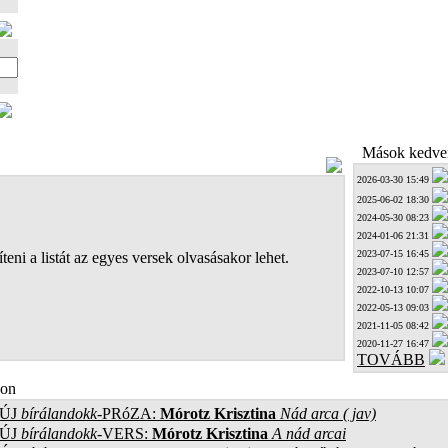
Mások kedven
2026-03-30 15:49
2025-06-02 18:30
2024-05-30 08:23
2024-01-06 21:31
2023-07-15 16:45
teni a listát az egyes versek olvasásakor lehet.
2023-07-10 12:57
2022-10-13 10:07
2022-05-13 09:03
2021-11-05 08:42
2020-11-27 16:47
TOVÁBB
on
ÚJ
bírálandokk
-PRóZA:
Mórotz Krisztina
Nád arca ( jav)
ÚJ
bírálandokk
-VERS:
Mórotz Krisztina
A nád arcai