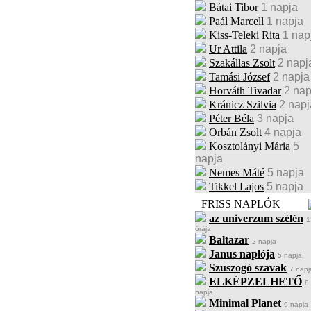
Bátai Tibor
1 napja
Paál Marcell
1 napja
Kiss-Teleki Rita
1 nap
Ur Attila
2 napja
Szakállas Zsolt
2 napj
Tamási József
2 napja
Horváth Tivadar
2 nap
Kránicz Szilvia
2 napj
Péter Béla
3 napja
Orbán Zsolt
4 napja
Kosztolányi Mária
5
napja
Nemes Máté
5 napja
Tikkel Lajos
5 napja
FRISS NAPLÓK
az univerzum szélén
1
órája
Baltazar
2 napja
Janus naplója
5 napja
Szuszogó szavak
7 napj
ELKÉPZELHETŐ
8
napja
Minimal Planet
9 napja