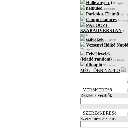
Holle anyó :-)
9 napja
nélküled
16 napja
Paricska. Életmű
16 na
Conquistadores
16 napj
PÁLÓCZI -
SZABADVERSTAN
18
napja
szilvakék
22 napja
Vezsenyi Ildikó Napló
25 napja
Felvil.levelek
(feladó:random)
26 napja
útinapló
30 napja
MÉGTÖBB NAPLÓ
BECENÉV
LEFOGLALÁSA
VERSKERESő
Részlet a versből:
SZERZőKERESő
Szerző névrészletre: