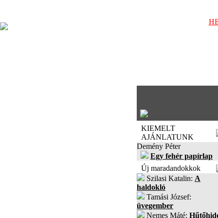
HE
KIEMELT
AJÁNLATUNK
Demény Péter
Egy fehér papírlap
Új maradandokkok
Szilasi Katalin:
A
haldokló
Tamási József:
üvegember
Nemes Máté:
Hűtőhid