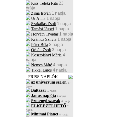
Kiss-Teleki Rita
23
órája
Zima István
1 napja
Ur Attila
1 napja
Szakállas Zsolt
1 napja
Tamási József
1 napja
Horváth Tivadar
1 napja
Kránicz Szilvia
1 napja
Péter Béla
2 napja
Orbán Zsolt
3 napja
Kosztolányi Mária
4
napja
Nemes Máté
4 napja
Tikkel Lajos
4 napja
FRISS NAPLÓK
az univerzum szélén
17
órája
Baltazar
1 napja
Janus naplója
4 napja
Szuszogó szavak
6 napja
ELKÉPZELHETŐ
7
napja
Minimal Planet
8 napja