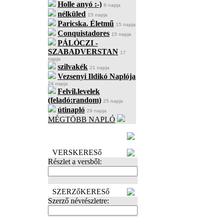
Holle anyó :-)
8 napja
nélküled
15 napja
Paricska. Életmű
15 napja
Conquistadores
15 napja
PÁLÓCZI -
SZABADVERSTAN
17
napja
szilvakék
21 napja
Vezsenyi Ildikó Naplója
24 napja
Felvil.levelek
(feladó:random)
25 napja
útinapló
29 napja
MÉGTÖBB NAPLÓ
BECENÉV
LEFOGLALÁSA
VERSKERESő
Részlet a versből:
SZERZőKERESő
Szerző névrészletre: