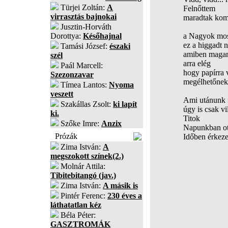
Türjei Zoltán:
A
Felnőttem
virrasztás bajnokai
maradtak kom
Jusztin-Horváth
Dorottya:
Későhajnal
a Nagyok most
ez a higgadt
Tamási József:
északi
amiben magam
szél
arra elég
Paál Marcell:
hogy papírra 
Szezonzavar
megélhetőnek 
Tímea Lantos:
Nyoma
veszett
Ami utánunk 
Szakállas Zsolt:
ki lapít
úgy is csak vi
ki.
Titok
Szőke Imre:
Anzix
Napunkban ott
Prózák
Időben érkez
Zima István:
A
megszokott színek(2.)
Molnár Attila:
Tibitebitangó (jav.)
Zima István:
A másik is
Pintér Ferenc:
230 éves a
láthatatlan kéz
Béla Péter:
GASZTROMÁK