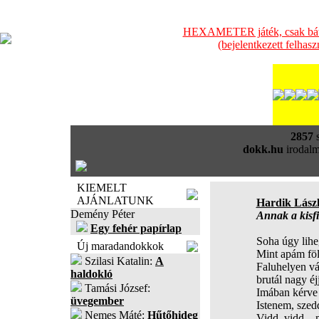
HEXAMETER játék, csak bátra
(bejelentkezett felhas
2857
s
dokk.hu
irodalm
KIEMELT
AJÁNLATUNK
Hardik Lász
Demény Péter
Annak a kisf
Egy fehér papírlap
Soha úgy lihe
Új maradandokkok
Mint apám föl
Szilasi Katalin:
A
Faluhelyen v
haldokló
brutál nagy éj
Tamási József:
Imában kérve
üvegember
Istenem, szedd
Nemes Máté:
Hűtőhideg
Vidd, vidd...