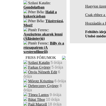
Szilasi Katalin:
Hagyjon üzene
Gondolatban
Péter Béla:
Halál a
Csak ehhez a 
kukoricásban
Péter Béla:
Tüzérrózsi,
Hozzáadás a
Mozi!
Pintér Ferenc:
Feltöltés idej
Asszisztens akarok lenni
Utolsó módos
(Állásinterjú)
Pintér Ferenc:
Billy és a
rózsapatron (A
westernfilmről)
FRISS FÓRUMOK
Szilasi Katalin
5 órája
Farkas György
5 órája
Ötvös Németh Edit
6
órája
Mórotz Krisztina
6 órája
Debreczeny György
8
órája
Tímea Lantos
9 órája
Bátai Tibor
10 órája
Paál Marcell
18 órája