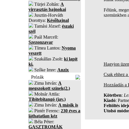
Türjei Zoltán:
A
virrasztás bajnokai
Félünk, meger
Jusztin-Horváth
szemünkben a
Dorottya:
Későhajnal
Tamási József:
északi
szél
Paál Marcell:
Szezonzavar
Tímea Lantos:
Nyoma
veszett
Szakállas Zsolt:
ki lapít
ki.
Hagyjon üzene
Szőke Imre:
Anzix
Csak ehhez a 
Prózák
Zima István:
A
Hozzáadás a
megszokott színek(2.)
Molnár Attila:
Kötetben
:
Le
Tibitebitangó (jav.)
Kiadó
: Part
Zima István:
A másik is
Feltöltés idej
Pintér Ferenc:
230 éves a
Utolsó módos
láthatatlan kéz
Béla Péter:
GASZTROMÁK