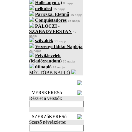
Holle anyó :-)
8 napja
nélküled
15 napja
Paricska. Életmű
15 napja
Conquistadores
15 napja
PÁLÓCZI -
SZABADVERSTAN
17
napja
szilvakék
21 napja
Vezsenyi Ildikó Naplója
24 napja
Felvil.levelek
(feladó:random)
25 napja
útinapló
29 napja
MÉGTÖBB NAPLÓ
BECENÉV
LEFOGLALÁSA
VERSKERESő
Részlet a versből:
SZERZőKERESő
Szerző névrészletre: