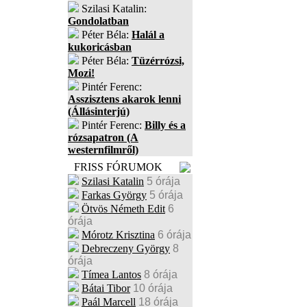
Szilasi Katalin:
Gondolatban
Péter Béla:
Halál a
kukoricásban
Péter Béla:
Tüzérrózsi,
Mozi!
Pintér Ferenc:
Asszisztens akarok lenni
(Állásinterjú)
Pintér Ferenc:
Billy és a
rózsapatron (A
westernfilmről)
FRISS FÓRUMOK
Szilasi Katalin
5 órája
Farkas György
5 órája
Ötvös Németh Edit
6
órája
Mórotz Krisztina
6 órája
Debreczeny György
8
órája
Tímea Lantos
8 órája
Bátai Tibor
10 órája
Paál Marcell
18 órája