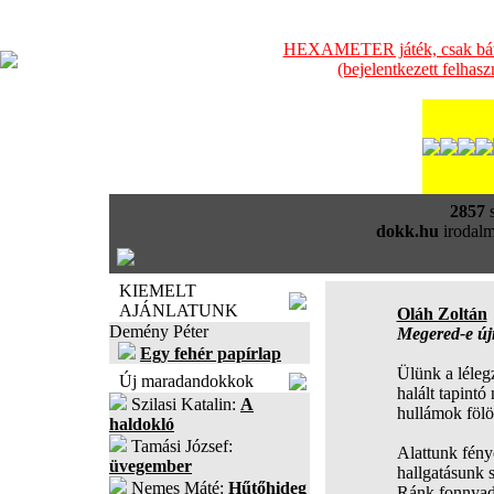
HEXAMETER játék, csak bátra
(bejelentkezett felhas
2857
s
dokk.hu
irodalm
KIEMELT
AJÁNLATUNK
Oláh Zoltán
Demény Péter
Megered-e új
Egy fehér papírlap
Ülünk a lélegz
Új maradandokkok
halált tapint
Szilasi Katalin:
A
hullámok fölöt
haldokló
Tamási József:
Alattunk fény
üvegember
hallgatásunk 
Nemes Máté:
Hűtőhideg
Ránk fonnyad 