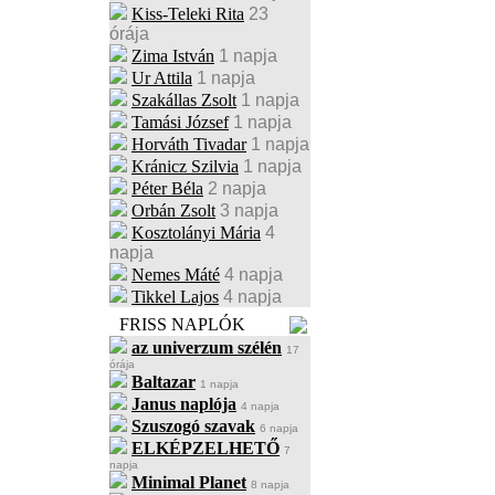
Kiss-Teleki Rita
23
órája
Zima István
1 napja
Ur Attila
1 napja
Szakállas Zsolt
1 napja
Tamási József
1 napja
Horváth Tivadar
1 napja
Kránicz Szilvia
1 napja
Péter Béla
2 napja
Orbán Zsolt
3 napja
Kosztolányi Mária
4
napja
Nemes Máté
4 napja
Tikkel Lajos
4 napja
FRISS NAPLÓK
az univerzum szélén
17
órája
Baltazar
1 napja
Janus naplója
4 napja
Szuszogó szavak
6 napja
ELKÉPZELHETŐ
7
napja
Minimal Planet
8 napja