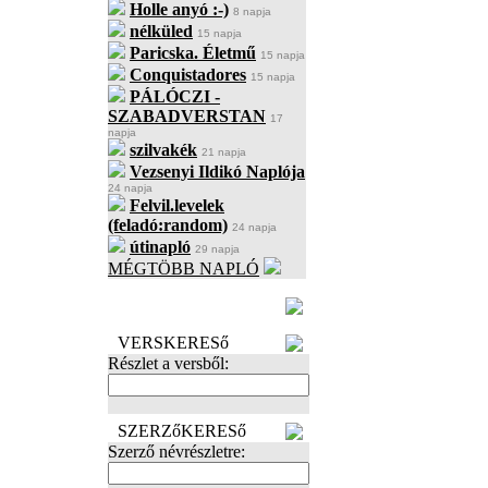
Holle anyó :-)
8 napja
nélküled
15 napja
Paricska. Életmű
15 napja
Conquistadores
15 napja
PÁLÓCZI -
SZABADVERSTAN
17
napja
szilvakék
21 napja
Vezsenyi Ildikó Naplója
24 napja
Felvil.levelek
(feladó:random)
24 napja
útinapló
29 napja
MÉGTÖBB NAPLÓ
BECENÉV
LEFOGLALÁSA
VERSKERESő
Részlet a versből:
SZERZőKERESő
Szerző névrészletre: