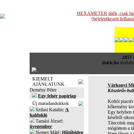
HEXAMETER játék, csak bátra
(bejelentkezett felhas
2857
s
dokk.hu
irodalm
KIEMELT
AJÁNLATUNK
Várkonyi Mi
Demény Péter
Köszörűs-bal
Egy fehér papírlap
Koltói piacté
Új maradandokkok
kőkemény koro
Szilasi Katalin:
A
Egy helyben t
haldokló
késélről sikon
Tamási József:
Táncolok mag
üvegember
mögöttem a tá
Nemes Máté:
Hűtőhideg
Nem látom a fá