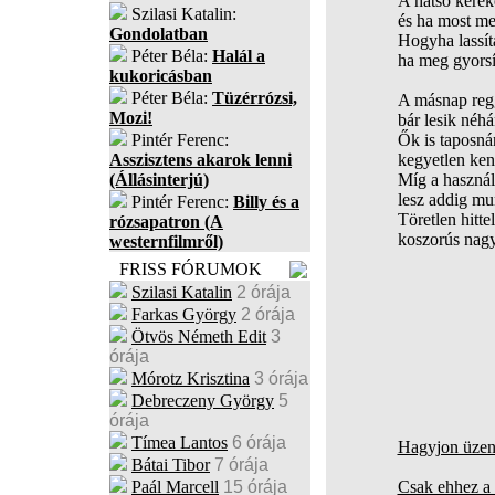
A hátsó kerek
Szilasi Katalin:
és ha most me
Gondolatban
Hogyha lassíta
Péter Béla:
Halál a
ha meg gyorsí
kukoricásban
Péter Béla:
Tüzérrózsi,
A másnap regge
Mozi!
bár lesik néh
Pintér Ferenc:
Ők is taposná
Asszisztens akarok lenni
kegyetlen keny
(Állásinterjú)
Míg a használ
lesz addig mu
Pintér Ferenc:
Billy és a
Töretlen hitte
rózsapatron (A
koszorús nagy
westernfilmről)
FRISS FÓRUMOK
Szilasi Katalin
2 órája
Farkas György
2 órája
Ötvös Németh Edit
3
órája
Mórotz Krisztina
3 órája
Debreczeny György
5
órája
Tímea Lantos
6 órája
Hagyjon üzene
Bátai Tibor
7 órája
Paál Marcell
15 órája
Csak ehhez a 