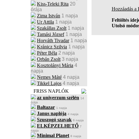
Kiss-Teleki Rita
20
Hozzáadás a
órája
Zima István
1 napja
Feltöltés idej
Ur Attila
1 napja
Utolsó módos
Szakállas Zsolt
1 napja
Tamási József
1 napja
Horváth Tivadar
1 napja
Kránicz Szilvia
1 napja
Péter Béla
2 napja
Orbán Zsolt
3 napja
Kosztolányi Mária
4
napja
Nemes Máté
4 napja
Tikkel Lajos
4 napja
FRISS NAPLÓK
az univerzum szélén
14
órája
Baltazar
1 napja
Janus naplója
4 napja
Szuszogó szavak
6 napja
ELKÉPZELHETŐ
7
napja
Minimal Planet
8 napja