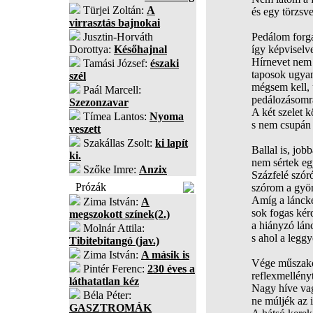
Türjei Zoltán:
A
és egy törzsv
virrasztás bajnokai
Jusztin-Horváth
Pedálom forga
Dorottya:
Későhajnal
így képviselv
Hírnevet nem 
Tamási József:
északi
taposok ugyan
szél
mégsem kell, 
Paál Marcell:
pedálozásomra
Szezonzavar
A két szelet k
Tímea Lantos:
Nyoma
s nem csupán 
veszett
Szakállas Zsolt:
ki lapít
Ballal is, jobb
ki.
nem sértek eg
Szőke Imre:
Anzix
Százfelé szór
Prózák
szórom a gyön
Amíg a láncke
Zima István:
A
sok fogas kérd
megszokott színek(2.)
a hiányzó lán
Molnár Attila:
s ahol a legg
Tibitebitangó (jav.)
Zima István:
A másik is
Vége műszako
Pintér Ferenc:
230 éves a
reflexmellényt
láthatatlan kéz
Nagy híve va
Béla Péter:
ne múljék az 
GASZTROMÁK