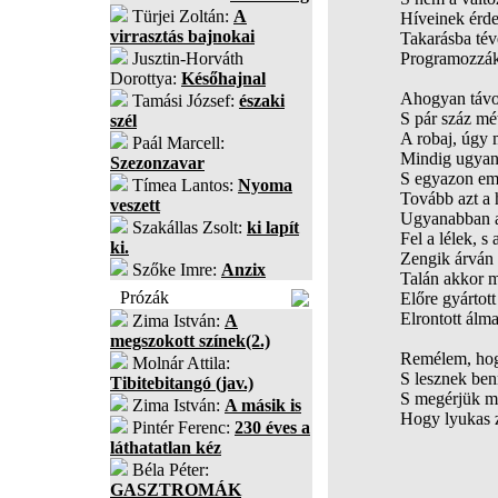
Türjei Zoltán:
A
Híveinek érde
virrasztás bajnokai
Takarásba tév
Jusztin-Horváth
Programozzák 
Dorottya:
Későhajnal
Ahogyan távo
Tamási József:
északi
S pár száz mé
szél
A robaj, úgy
Paál Marcell:
Mindig ugyan
Szezonzavar
S egyazon em
Tímea Lantos:
Nyoma
Tovább azt a 
veszett
Ugyanabban a
Szakállas Zsolt:
ki lapít
Fel a lélek, s
ki.
Zengik árván 
Szőke Imre:
Anzix
Talán akkor m
Prózák
Előre gyártot
Elrontott álma
Zima István:
A
megszokott színek(2.)
Remélem, hog
Molnár Attila:
S lesznek be
Tibitebitangó (jav.)
S megérjük még
Zima István:
A másik is
Hogy lyukas z
Pintér Ferenc:
230 éves a
láthatatlan kéz
Béla Péter:
GASZTROMÁK