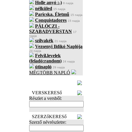
Holle anyó :-)
8 napja
nélküled
15 napja
Paricska. Életmű
15 napja
Conquistadores
15 napja
PÁLÓCZI -
SZABADVERSTAN
17
napja
szilvakék
21 napja
Vezsenyi Ildikó Naplója
24 napja
Felvil.levelek
(feladó:random)
24 napja
útinapló
29 napja
MÉGTÖBB NAPLÓ
BECENÉV
LEFOGLALÁSA
VERSKERESő
Részlet a versből:
SZERZőKERESő
Szerző névrészletre: