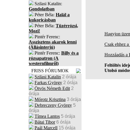
Szilasi Katalin:
Gondolatban
Péter Béla:
Halál a
kukoricásban
Péter Béla:
Tüzérrózsi,
Mozi!
Hagyjon üzene
Pintér Ferenc:
Asszisztens akarok lenni
Csak ehhez a 
(Állásinterjú)
Pintér Ferenc:
Billy és a
Hozzáadás a
rózsapatron (A
westernfilmről)
Feltöltés idej
Utolsó módos
FRISS FÓRUMOK
Szilasi Katalin
2 órája
Farkas György
2 órája
Ötvös Németh Edit
2
órája
Mórotz Krisztina
3 órája
Debreczeny György
5
órája
Tímea Lantos
5 órája
Bátai Tibor
6 órája
Paál Marcell
15 órája