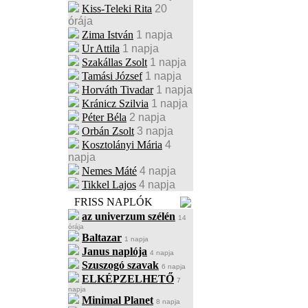
Kiss-Teleki Rita
20
órája
Zima István
1 napja
Ur Attila
1 napja
Szakállas Zsolt
1 napja
Tamási József
1 napja
Horváth Tivadar
1 napja
Kránicz Szilvia
1 napja
Péter Béla
2 napja
Orbán Zsolt
3 napja
Kosztolányi Mária
4
napja
Nemes Máté
4 napja
Tikkel Lajos
4 napja
FRISS NAPLÓK
az univerzum szélén
14
órája
Baltazar
1 napja
Janus naplója
4 napja
Szuszogó szavak
6 napja
ELKÉPZELHETŐ
7
napja
Minimal Planet
8 napja