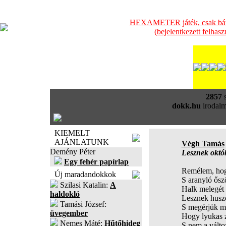
HEXAMETER játék, csak bátra
(bejelentkezett felhas
2857
s
dokk.hu
irodalm
KIEMELT
AJÁNLATUNK
Végh Tamás
Demény Péter
Lesznek októ
Egy fehér papírlap
Remélem, hog
Új maradandokkok
S aranyló őszö
Szilasi Katalin:
A
Halk melegét 
haldokló
Lesznek husz
Tamási József:
S megérjük még
üvegember
Hogy lyukas z
Nemes Máté:
Hűtőhideg
S nem a válto