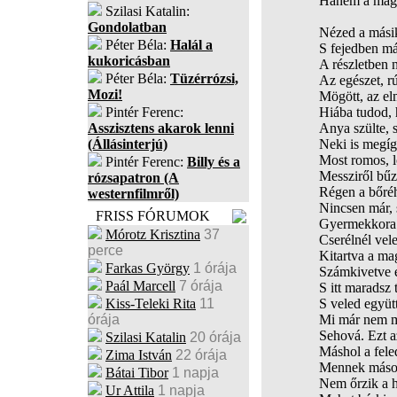
Hanem a maga
Szilasi Katalin:
Gondolatban
Nézed a másik
Péter Béla:
Halál a
S fejedben már
kukoricásban
A részletben 
Péter Béla:
Tüzérrózsi,
Az egészet, rú
Mozi!
Mögött, az elm
Pintér Ferenc:
Hiába tudod, 
Asszisztens akarok lenni
Anya szülte, s
(Állásinterjú)
Neki is megíg
Most romos, l
Pintér Ferenc:
Billy és a
Messziről bűzl
rózsapatron (A
Régen a bőréh
westernfilmről)
Nincsen már, 
FRISS FÓRUMOK
Gyermekkora. 
Mórotz Krisztina
37
Cserélnél vele
perce
Kitartva a ma
Farkas György
1 órája
Számkivetve e
Paál Marcell
7 órája
S itt maradsz 
Kiss-Teleki Rita
11
S veled együt
órája
Mi már nem 
Sehová. Ezt a
Szilasi Katalin
20 órája
Máshol a feled
Zima István
22 órája
Mennek mások
Bátai Tibor
1 napja
Nem őrzik a h
Ur Attila
1 napja