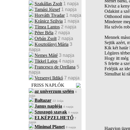
Mehet bárki, a
Szakállas Zsolt
1 napja
Kivisz a keny
Tamási József
1 napja
Odakint a szé
Horváth Tivadar
1 napja
Otthonod ninc
Kránicz Szilvia
1 napja
Mindenre meg 
Tímea Lantos
2 napja
Ha szívós rob
Péter Béla
2 napja
Mennek mások
Orbán Zsolt
2 napja
Sejtik azért, m
Kosztolányi Mária
3
Kik két határ
napja
Légüres térbe
Nemes Máté
3 napja
Hogy itt még 
Tikkel Lajos
4 napja
S felette a sz
Francesco de Orellana
5
Feléjük az ide
napja
Simulhat ki rá
Vezsenyi Ildikó
7 napja
FRISS NAPLÓK
az univerzum szélén
6
órája
Baltazar
22 órája
Janus naplója
4 napja
Szuszogó szavak
6 napja
ELKÉPZELHETŐ
7
napja
Minimal Planet
8 napja
Hagyjon üzene