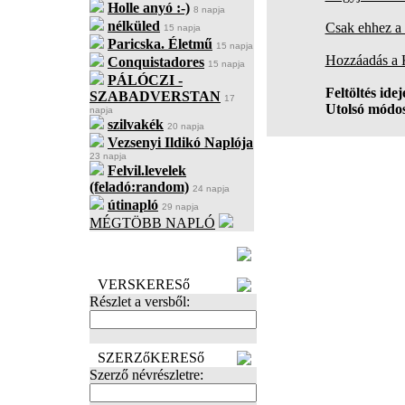
Holle anyó :-)
8 napja
nélküled
Csak ehhez a 
15 napja
Paricska. Életmű
15 napja
Hozzáadás a
Conquistadores
15 napja
PÁLÓCZI -
Feltöltés idej
SZABADVERSTAN
17
Utolsó módos
napja
szilvakék
20 napja
Vezsenyi Ildikó Naplója
23 napja
Felvil.levelek
(feladó:random)
24 napja
útinapló
29 napja
MÉGTÖBB NAPLÓ
BECENÉV
LEFOGLALÁSA
VERSKERESő
Részlet a versből:
SZERZőKERESő
Szerző névrészletre: