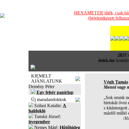
HEXAMETER játék, csak bátra
(bejelentkezett felhas
2857
s
dokk.hu
irodalm
KIEMELT
AJÁNLATUNK
Végh Tamás
Demény Péter
Menni vagy 
Egy fehér papírlap
„Sok urunk ne
Új maradandokkok
birtokát óvni 
Szilasi Katalin:
A
s kitántorgot
haldokló
másfél millió
Tamási József:
/József A
üvegember
Nemes Máté:
Hűtőhideg