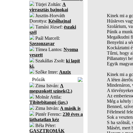
Türjei Zoltán:
A
virrasztás bajnokai
Jusztin-Horváth
Kinek mi a g
Dorottya:
Későhajnal
Húsleves vag
Szolárium, va
Tamási József:
északi
Pánik a munka
szél
Megalkudni fil
Paál Marcell:
Benyelni a sér
Szezonzavar
Kockáztatni é
Tímea Lantos:
Nyoma
Tűrni, hogy a
veszett
Pillanatnyi he
Szakállas Zsolt:
ki lapít
Egyik magyar 
ki.
Szőke Imre:
Anzix
Kinek mi a g
Prózák
A léten áterős
Mindenáron, 
Zima István:
A
A törvényeken
megszokott színek(2.)
Az emberiessé
Molnár Attila:
Még a kétely i
Tibitebitangó (jav.)
Benned, szíve
Zima István:
A másik is
Félelmeid fele
Pintér Ferenc:
230 éves a
Sok a veszten
láthatatlan kéz
S ha szólnál, 
Béla Péter:
Másért, mert 
GASZTROMÁK