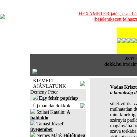
HEXAMETER játék, csak bátra
(bejelentkezett felhas
2857
s
dokk.hu
irodalm
KIEMELT
AJÁNLATUNK
Vadas Kriszt
Demény Péter
a konokság d
Egy fehér papírlap
sötét-vörös iz
Új maradandokkok
múlhatatlan d
Szilasi Katalin:
A
mint kinek ig
haldokló
szárnyát padl
Tamási József:
magányába be
üvegember
szava torkába
Nemes Máté:
Hűtőhideg
akit apja se a