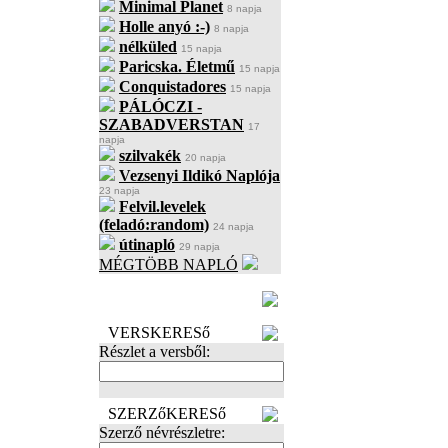
Minimal Planet
8 napja
Holle anyó :-)
8 napja
nélküled
15 napja
Paricska. Életmű
15 napja
Conquistadores
15 napja
PÁLÓCZI -
SZABADVERSTAN
17
napja
szilvakék
20 napja
Vezsenyi Ildikó Naplója
23 napja
Felvil.levelek
(feladó:random)
24 napja
útinapló
29 napja
MÉGTÖBB NAPLÓ
BECENÉV
LEFOGLALÁSA
VERSKERESő
Részlet a versből:
SZERZőKERESő
Szerző névrészletre: