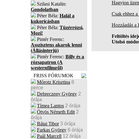
Hagyjon üzene
Szilasi Katalin:
Gondolatban
Csak ehhez a 
Péter Béla:
Halál a
kukoricásban
Hozzáadás a
Péter Béla:
Tüzérrózsi,
Mozi!
Feltöltés idej
Pintér Ferenc:
Utolsó módos
Asszisztens akarok lenni
(Állásinterjú)
Pintér Ferenc:
Billy és a
rózsapatron (A
westernfilmről)
FRISS FÓRUMOK
Mórotz Krisztina
8
perce
Debreczeny György
2
órája
Tímea Lantos
2 órája
Ötvös Németh Edit
2
órája
Bátai Tibor
3 órája
Farkas György
6 órája
Paál Marcell
12 órája