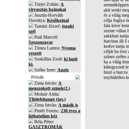
Türjei Zoltán:
A
semmiképpen 
virrasztás bajnokai
akit senki me
Jusztin-Horváth
és a világ meg
Dorottya:
Későhajnal
célja foglya
fala köve len
Tamási József:
északi
szeme villan 
szél
sakkban tartj
Paál Marcell:
harcban áll ő
Szezonzavar
kedve tartja m
Tímea Lantos:
Nyoma
célját ha érni 
veszett
színes széles a
Szakállas Zsolt:
ki lapít
ha a világ len
ki.
kihegyezett l
Szőke Imre:
Anzix
hiszi a harcra
Prózák
enyhületlen 
Zima István:
A
megszokott színek(2.)
Molnár Attila:
Tibitebitangó (jav.)
Zima István:
A másik is
Pintér Ferenc:
230 éves a
láthatatlan kéz
Béla Péter:
GASZTROMÁK