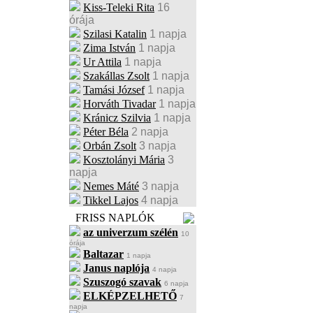
Kiss-Teleki Rita
16
órája
Szilasi Katalin
1 napja
Zima István
1 napja
Ur Attila
1 napja
Szakállas Zsolt
1 napja
Tamási József
1 napja
Horváth Tivadar
1 napja
Kránicz Szilvia
1 napja
Péter Béla
2 napja
Orbán Zsolt
3 napja
Kosztolányi Mária
3
napja
Nemes Máté
3 napja
Tikkel Lajos
4 napja
FRISS NAPLÓK
az univerzum szélén
10
órája
Baltazar
1 napja
Janus naplója
4 napja
Szuszogó szavak
6 napja
ELKÉPZELHETŐ
7
napja