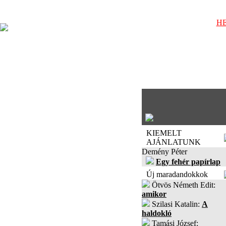
HE
KIEMELT
AJÁNLATUNK
Demény Péter
Egy fehér papírlap
Új maradandokkok
Ötvös Németh Edit:
amikor
Szilasi Katalin:
A
haldokló
Tamási József: