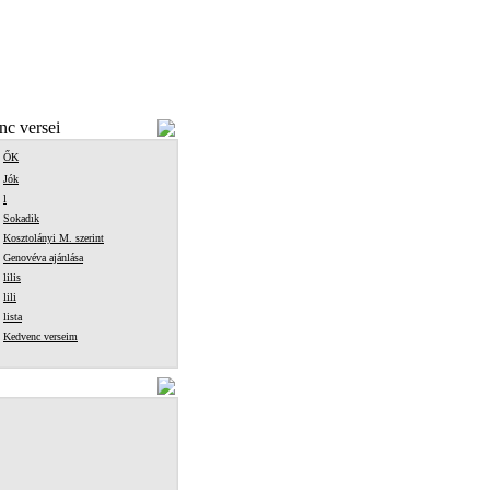
c versei
ŐK
Jók
l
Sokadik
Kosztolányi M. szerint
Genovéva ajánlása
lilis
lili
lista
Kedvenc verseim