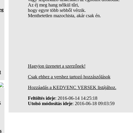
Az éj meg hang nélkül tűri,
eg
hogy egyre több sebből vérzik.
Menthetetlen mazochista, akár csak én.
Hagyjon üzenetet a szerzőnek!
t
Csak ehhez a vershez tartozó hozzászólások
Hozzáadás a KEDVENC VERSEK listájához.
Feltöltés ideje
: 2016-06-14 14:25:18
k
Utolsó módosítás ideje
: 2016-06-18 09:03:59
s