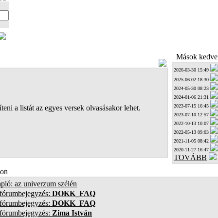
Mások kedven
2026-03-30 15:49
2025-06-02 18:30
2024-05-30 08:23
2024-01-06 21:31
2023-07-15 16:45
teni a listát az egyes versek olvasásakor lehet.
2023-07-10 12:57
2022-10-13 10:07
2022-05-13 09:03
2021-11-05 08:42
2020-11-27 16:47
TOVÁBB
on
pló: az univerzum szélén
 fórumbejegyzés:
DOKK_FAQ
 fórumbejegyzés:
DOKK_FAQ
 fórumbejegyzés:
Zima István