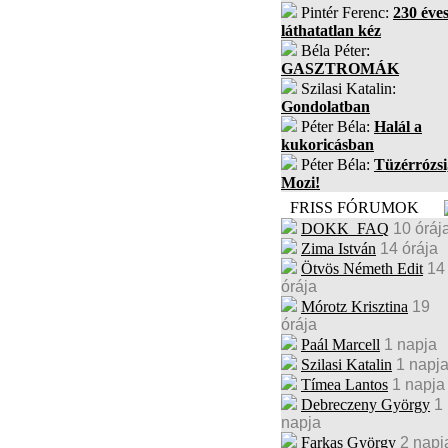
Pintér Ferenc:
230 éves
láthatatlan kéz
Béla Péter:
GASZTROMÁK
Szilasi Katalin:
Gondolatban
Péter Béla:
Halál a
kukoricásban
Péter Béla:
Tüzérrózsi
Mozi!
FRISS FÓRUMOK
DOKK_FAQ
10 óráj
Zima István
14 órája
Ötvös Németh Edit
14
órája
Mórotz Krisztina
19
órája
Paál Marcell
1 napja
Szilasi Katalin
1 napj
Tímea Lantos
1 napja
Debreczeny György
1
napja
Farkas György
2 napj