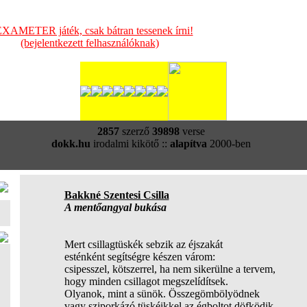
XAMETER játék, csak bátran tessenek írni!
(bejelentkezett felhasználóknak)
2857
szerző
39898
verse
dokk.hu
irodalmi kikötő ::
alapítva
2000-ben
Bakkné Szentesi Csilla
A mentőangyal bukása
Mert csillagtüskék sebzik az éjszakát
esténként segítségre készen várom:
csipesszel, kötszerrel, ha nem sikerülne a tervem,
hogy minden csillagot megszelídítsek.
Olyanok, mint a sünök. Összegömbölyödnek
vagy sziporkázó tüskéikkel az égboltot döfködik.