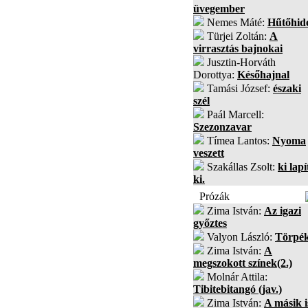
üvegember
Nemes Máté:
Hűtőhid
Türjei Zoltán:
A
virrasztás bajnokai
Jusztin-Horváth
Dorottya:
Későhajnal
Tamási József:
északi
szél
Paál Marcell:
Szezonzavar
Tímea Lantos:
Nyoma
veszett
Szakállas Zsolt:
ki lapí
ki.
Prózák
Zima István:
Az igazi
győztes
Valyon László:
Törpé
Zima István:
A
megszokott színek(2.)
Molnár Attila:
Tibitebitangó (jav.)
Zima István:
A másik i