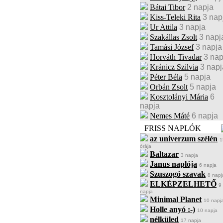
Bátai Tibor
2 napja
Kiss-Teleki Rita
3 nap
Ur Attila
3 napja
Szakállas Zsolt
3 napj
Tamási József
3 napja
Horváth Tivadar
3 nap
Kránicz Szilvia
3 napj
Péter Béla
5 napja
Orbán Zsolt
5 napja
Kosztolányi Mária
6
napja
Nemes Máté
6 napja
FRISS NAPLÓK
az univerzum szélén
1
órája
Baltazar
3 napja
Janus naplója
6 napja
Szuszogó szavak
8 napj
ELKÉPZELHETŐ
9
napja
Minimal Planet
10 napj
Holle anyó :-)
10 napja
nélküled
17 napja