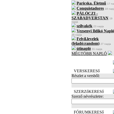
Paricska. Életmű
17 na
Conquistadores
18 napj
PÁLÓCZI -
SZABADVERSTAN
19
napja
szilvakék
23 napja
Vezsenyi Ildikó Napló
26 napja
Felvil.levelek
(feladó:random)
27 napja
útinapló
31 napja
MÉGTÖBB NAPLÓ
BECENÉV
LEFOGLALÁSA
VERSKERESő
Részlet a versből:
SZERZőKERESő
Szerző névrészletre:
FÓRUMKERESő