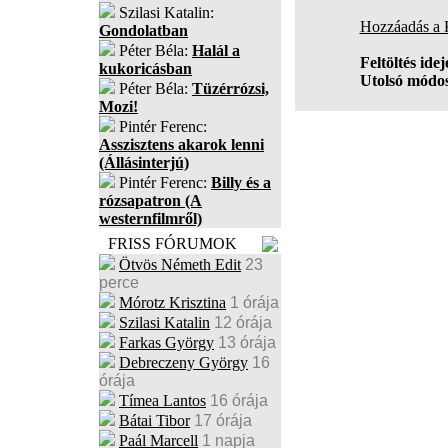
Szilasi Katalin:
Hozzáadás a
Gondolatban
Péter Béla:
Halál a
Feltöltés idej
kukoricásban
Utolsó módos
Péter Béla:
Tüzérrózsi,
Mozi!
Pintér Ferenc:
Asszisztens akarok lenni
(Állásinterjú)
Pintér Ferenc:
Billy és a
rózsapatron (A
westernfilmről)
FRISS FÓRUMOK
Ötvös Németh Edit
23
perce
Mórotz Krisztina
1 órája
Szilasi Katalin
12 órája
Farkas György
13 órája
Debreczeny György
16
órája
Tímea Lantos
16 órája
Bátai Tibor
17 órája
Paál Marcell
1 napja