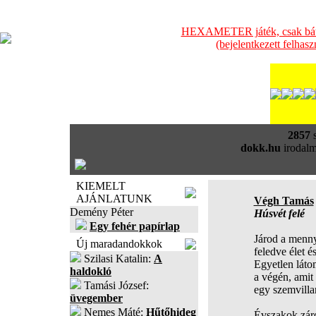
HEXAMETER játék, csak bátra
(bejelentkezett felhas
2857
s
dokk.hu
irodalm
KIEMELT
AJÁNLATUNK
Végh Tamás
Demény Péter
Húsvét felé
Egy fehér papírlap
Járod a menny
Új maradandokkok
feledve élet és
Szilasi Katalin:
A
Egyetlen láto
haldokló
a végén, amit
Tamási József:
egy szemvillan
üvegember
Nemes Máté:
Hűtőhideg
Évszakok záró