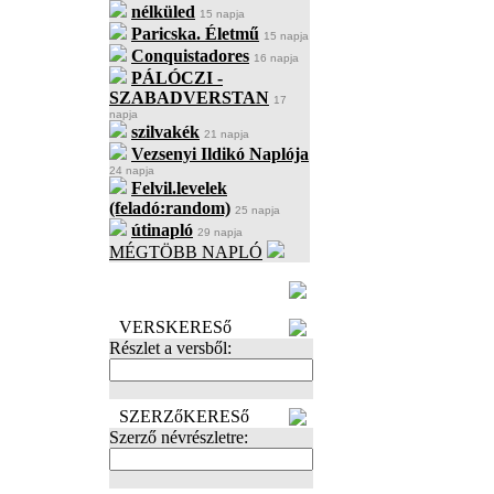
nélküled
15 napja
Paricska. Életmű
15 napja
Conquistadores
16 napja
PÁLÓCZI -
SZABADVERSTAN
17
napja
szilvakék
21 napja
Vezsenyi Ildikó Naplója
24 napja
Felvil.levelek
(feladó:random)
25 napja
útinapló
29 napja
MÉGTÖBB NAPLÓ
BECENÉV
LEFOGLALÁSA
VERSKERESő
Részlet a versből:
SZERZőKERESő
Szerző névrészletre: