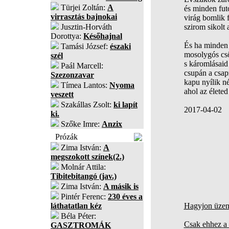
Türjei Zoltán:
A
és minden fut
virrasztás bajnokai
virág bomlik f
Jusztin-Horváth
szirom sikolt a
Dorottya:
Későhajnal
És ha minden 
Tamási József:
északi
mosolygós csö
szél
s káromlásaid
Paál Marcell:
csupán a csapz
Szezonzavar
kapu nyílik n
Tímea Lantos:
Nyoma
ahol az életed
veszett
Szakállas Zsolt:
ki lapít
2017-04-02
ki.
Szőke Imre:
Anzix
Prózák
Zima István:
A
megszokott színek(2.)
Molnár Attila:
Tibitebitangó (jav.)
Zima István:
A másik is
Pintér Ferenc:
230 éves a
láthatatlan kéz
Hagyjon üzene
Béla Péter:
Csak ehhez a 
GASZTROMÁK