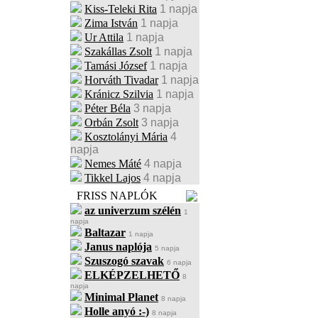
Kiss-Teleki Rita
1 napja
Zima István
1 napja
Ur Attila
1 napja
Szakállas Zsolt
1 napja
Tamási József
1 napja
Horváth Tivadar
1 napja
Kránicz Szilvia
1 napja
Péter Béla
3 napja
Orbán Zsolt
3 napja
Kosztolányi Mária
4
napja
Nemes Máté
4 napja
Tikkel Lajos
4 napja
FRISS NAPLÓK
az univerzum szélén
1
napja
Baltazar
1 napja
Janus naplója
5 napja
Szuszogó szavak
6 napja
ELKÉPZELHETŐ
8
napja
Minimal Planet
8 napja
Holle anyó :-)
8 napja