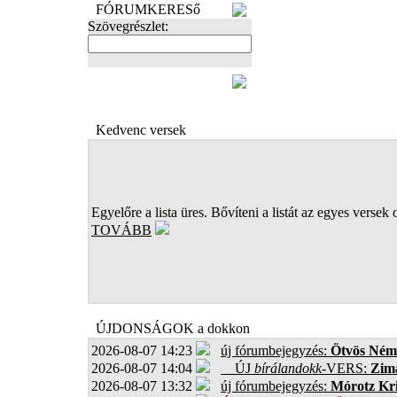
FÓRUMKERESő
Szövegrészlet:
FOTÓK
Kedvenc versek
Egyelőre a lista üres. Bővíteni a listát az egyes versek 
TOVÁBB
ÚJDONSÁGOK a dokkon
2026-08-07 14:23
új fórumbejegyzés:
Ötvös Ném
2026-08-07 14:04
ÚJ
bírálandokk
-VERS:
Zima
2026-08-07 13:32
új fórumbejegyzés:
Mórotz Kri