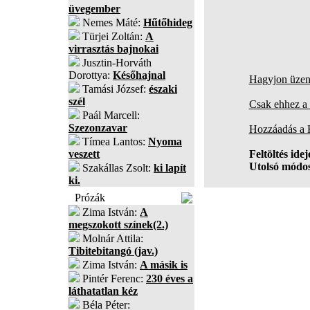
üvegember
Nemes Máté:
Hűtőhideg
Türjei Zoltán:
A
virrasztás bajnokai
Jusztin-Horváth
Dorottya:
Későhajnal
Hagyjon üzene
Tamási József:
északi
szél
Csak ehhez a 
Paál Marcell:
Szezonzavar
Hozzáadás a
Tímea Lantos:
Nyoma
veszett
Feltöltés idej
Utolsó módos
Szakállas Zsolt:
ki lapít
ki.
Prózák
Zima István:
A
megszokott színek(2.)
Molnár Attila:
Tibitebitangó (jav.)
Zima István:
A másik is
Pintér Ferenc:
230 éves a
láthatatlan kéz
Béla Péter: