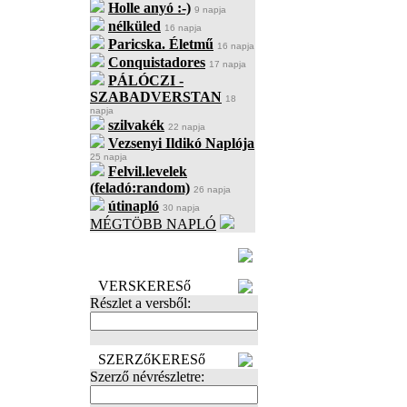
Holle anyó :-)
9 napja
nélküled
16 napja
Paricska. Életmű
16 napja
Conquistadores
17 napja
PÁLÓCZI -
SZABADVERSTAN
18
napja
szilvakék
22 napja
Vezsenyi Ildikó Naplója
25 napja
Felvil.levelek
(feladó:random)
26 napja
útinapló
30 napja
MÉGTÖBB NAPLÓ
BECENÉV
LEFOGLALÁSA
VERSKERESő
Részlet a versből:
SZERZőKERESő
Szerző névrészletre: