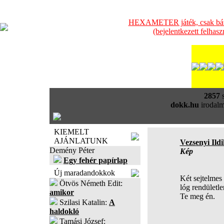
HEXAMETER játék, csak bátra
(bejelentkezett felhas
2857
s
dokk.hu
irodalm
KIEMELT
AJÁNLATUNK
Vezsenyi Ild
Demény Péter
Kép
Egy fehér papírlap
Új maradandokkok
Két sejtelmes 
Ötvös Németh Edit:
lóg rendületl
amikor
Te meg én.
Szilasi Katalin:
A
haldokló
Tamási József: