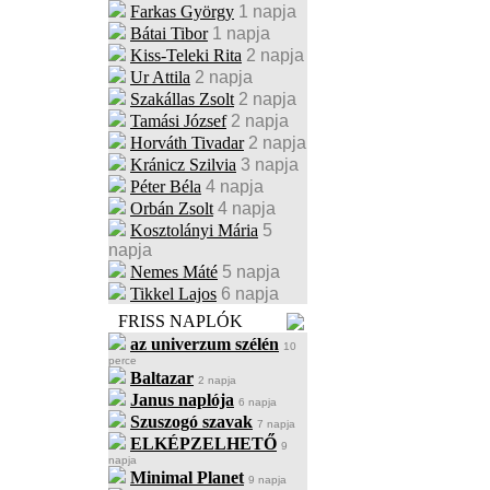
Farkas György
1 napja
Bátai Tibor
1 napja
Kiss-Teleki Rita
2 napja
Ur Attila
2 napja
Szakállas Zsolt
2 napja
Tamási József
2 napja
Horváth Tivadar
2 napja
Kránicz Szilvia
3 napja
Péter Béla
4 napja
Orbán Zsolt
4 napja
Kosztolányi Mária
5
napja
Nemes Máté
5 napja
Tikkel Lajos
6 napja
FRISS NAPLÓK
az univerzum szélén
10
perce
Baltazar
2 napja
Janus naplója
6 napja
Szuszogó szavak
7 napja
ELKÉPZELHETŐ
9
napja
Minimal Planet
9 napja