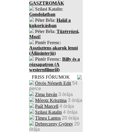
GASZTROMÁK
Szilasi Katalin:
Gondolatban
Péter Béla:
Halál a
kukoricásban
Péter Béla:
Tüzérrózsi,
Mozi!
Pintér Ferenc:
Asszisztens akarok lenni
(Állásinterjú)
Pintér Ferenc:
Billy és a
rózsapatron (A
westernfilmről)
FRISS FÓRUMOK
Ötvös Németh Edit
54
perce
Zima István
3 órája
Mórotz Krisztina
3 órája
Paál Marcell
4 órája
Szilasi Katalin
4 órája
Tímea Lantos
20 órája
Debreczeny György
20
órája