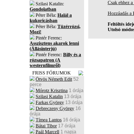
Csak ehhez a 
Szilasi Katalin:
Gondolatban
Hozzáadás a
Péter Béla:
Halál a
kukoricásban
Feltöltés idej
Péter Béla:
Tüzérrózsi,
Utolsó módos
Mozi!
Pintér Ferenc:
Asszisztens akarok lenni
(Állásinterjú)
Pintér Ferenc:
Billy és a
rózsapatron (A
westernfilmről)
FRISS FÓRUMOK
Ötvös Németh Edit
52
perce
Mórotz Krisztina
1 órája
Szilasi Katalin
13 órája
Farkas György
13 órája
Debreczeny György
16
órája
Tímea Lantos
16 órája
Bátai Tibor
17 órája
Paál Marcell
1 napja