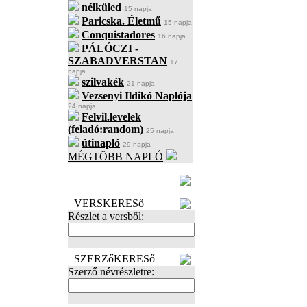
nélküled
15 napja
Paricska. Életmű
15 napja
Conquistadores
16 napja
PÁLÓCZI -
SZABADVERSTAN
17
napja
szilvakék
21 napja
Vezsenyi Ildikó Naplója
24 napja
Felvil.levelek
(feladó:random)
25 napja
útinapló
29 napja
MÉGTÖBB NAPLÓ
BECENÉV
LEFOGLALÁSA
VERSKERESő
Részlet a versből:
SZERZőKERESő
Szerző névrészletre: