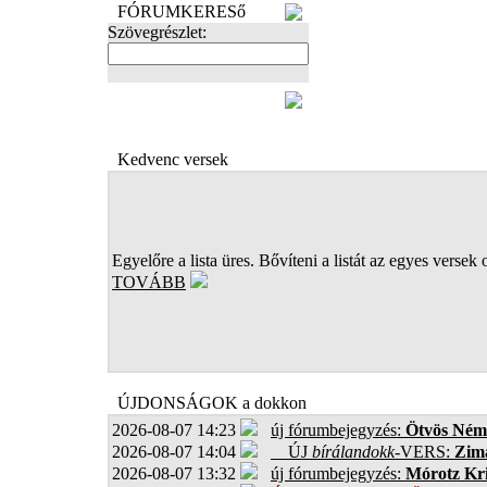
FÓRUMKERESő
Szövegrészlet:
FOTÓK
Kedvenc versek
Egyelőre a lista üres. Bővíteni a listát az egyes versek 
TOVÁBB
ÚJDONSÁGOK a dokkon
2026-08-07 14:23
új fórumbejegyzés:
Ötvös Ném
2026-08-07 14:04
ÚJ
bírálandokk
-VERS:
Zima
2026-08-07 13:32
új fórumbejegyzés:
Mórotz Kri