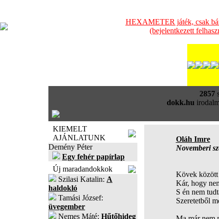
HEXAMETER játék, csak bátra
(bejelentkezett felhas
2857
s
dokk.hu
irodalm
KIEMELT
AJÁNLATUNK
Oláh Imre
Demény Péter
Novemberi sz
Egy fehér papírlap
Új maradandokkok
Kövek között
Szilasi Katalin:
A
Kár, hogy ne
haldokló
S én nem tudt
Tamási József:
Szeretetből m
üvegember
Nemes Máté:
Hűtőhideg
Ma már nem m