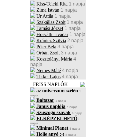
Kiss-Teleki Rita
1 napja
Zima István
1 napja
Ur Attila
1 napja
Szakállas Zsolt
1 napja
Tamási József
1 napja
Horváth Tivadar
1 napja
Kránicz Szilvia
2 napja
Péter Béla
3 napja
Orbán Zsolt
3 napja
Kosztolányi Mária
4
napja
Nemes Máté
4 napja
Tikkel Lajos
4 napja
FRISS NAPLÓK
az univerzum szélén
1
napja
Baltazar
1 napja
Janus naplója
5 napja
Szuszogó szavak
6 napja
ELKÉPZELHETŐ
8
napja
Minimal Planet
8 napja
Holle anyó :-)
8 napja