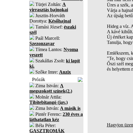
Türjei Zoltán:
A
Üres a szék, a
virrasztás bajnokai
Várja a hajnal
Jusztin-Horváth
Az újság betűi
Dorottya:
Későhajnal
Hideg a víz. 
Tamási József:
északi
A kávé kihűlt
szél
Új értéket ka
Paál Marcell:
Tanulja, hogy
Szezonzavar
Tímea Lantos:
Nyoma
Emlékszem, k
veszett
"Te, hogy cs
Szakállas Zsolt:
ki lapít
Őszi szél meg
ki.
és helyettem 
Szőke Imre:
Anzix
Prózák
Zima István:
A
megszokott színek(2.)
Molnár Attila:
Tibitebitangó (jav.)
Zima István:
A másik is
Pintér Ferenc:
230 éves a
láthatatlan kéz
Hagyjon üzene
Béla Péter:
GASZTROMÁK