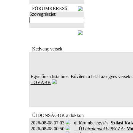
FÓRUMKERESő
Szövegrészlet:
FOTÓK
Kedvenc versek
Egyelőre a lista üres. Bővíteni a listát az egyes versek 
TOVÁBB
ÚJDONSÁGOK a dokkon
2026-08-08 07:03
új fórumbejegyzés:
Szilasi Kat
2026-08-08 00:50
ÚJ
bírálandokk
-PRóZA:
Mór