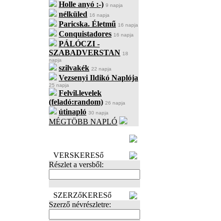
Holle anyó :-)
9 napja
nélküled
16 napja
Paricska. Életmű
16 napja
Conquistadores
16 napja
PÁLÓCZI -
SZABADVERSTAN
18
napja
szilvakék
22 napja
Vezsenyi Ildikó Naplója
25 napja
Felvil.levelek
(feladó:random)
26 napja
útinapló
30 napja
MÉGTÖBB NAPLÓ
BECENÉV
LEFOGLALÁSA
VERSKERESő
Részlet a versből:
SZERZőKERESő
Szerző névrészletre: