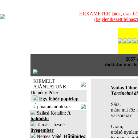
HEXAMETER játék, csak bátra
(bejelentkezett felhas
2857
s
dokk.hu
irodalm
KIEMELT
AJÁNLATUNK
Vadas Tibor
Demény Péter
Történelmi ál
Egy fehér papírlap
Sára,
Új maradandokkok
mára mit főz 
Szilasi Katalin:
A
vacsorára?
haldokló
Tamási József:
Uram,
üvegember
utolsó nyula
Nemes Máté:
Hűtőhideg
teszem az aszt