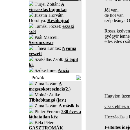
Türjei Zoltán:
A
virrasztás bajnokai
Jól van,
Jusztin-Horváth
de hol van
Dorottya:
Későhajnal
szép leánya O
Tamási József:
északi
Rossz kedve
szél
gyógyír lenne
Paál Marcell:
édes édes csó
Szezonzavar
Tímea Lantos:
Nyoma
veszett
Szakállas Zsolt:
ki lapít
ki.
Szőke Imre:
Anzix
Prózák
Zima István:
A
megszokott színek(2.)
Molnár Attila:
Hagyjon üzene
Tibitebitangó (jav.)
Zima István:
A másik is
Csak ehhez a 
Pintér Ferenc:
230 éves a
láthatatlan kéz
Hozzáadás a
Béla Péter:
Feltöltés idej
GASZTROMÁK