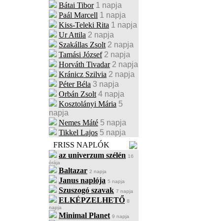
Bátai Tibor
1 napja
Paál Marcell
1 napja
Kiss-Teleki Rita
1 napja
Ur Attila
2 napja
Szakállas Zsolt
2 napja
Tamási József
2 napja
Horváth Tivadar
2 napja
Kránicz Szilvia
2 napja
Péter Béla
3 napja
Orbán Zsolt
4 napja
Kosztolányi Mária
5
napja
Nemes Máté
5 napja
Tikkel Lajos
5 napja
FRISS NAPLÓK
az univerzum szélén
16
órája
Baltazar
2 napja
Janus naplója
5 napja
Szuszogó szavak
7 napja
ELKÉPZELHETŐ
8
napja
Minimal Planet
9 napja