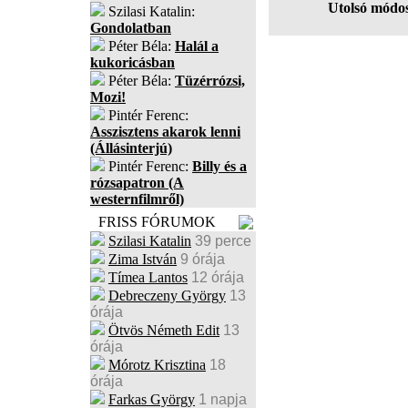
Utolsó módos
Szilasi Katalin:
Gondolatban
Péter Béla:
Halál a
kukoricásban
Péter Béla:
Tüzérrózsi,
Mozi!
Pintér Ferenc:
Asszisztens akarok lenni
(Állásinterjú)
Pintér Ferenc:
Billy és a
rózsapatron (A
westernfilmről)
FRISS FÓRUMOK
Szilasi Katalin
39 perce
Zima István
9 órája
Tímea Lantos
12 órája
Debreczeny György
13
órája
Ötvös Németh Edit
13
órája
Mórotz Krisztina
18
órája
Farkas György
1 napja