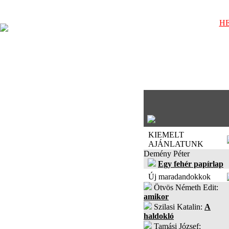
HE
KIEMELT
AJÁNLATUNK
Demény Péter
Egy fehér papírlap
Új maradandokkok
Ötvös Németh Edit:
amikor
Szilasi Katalin:
A
haldokló
Tamási József: