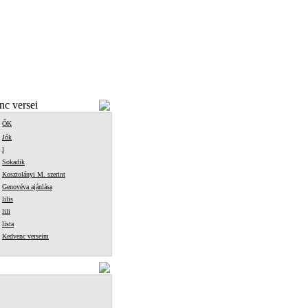
c versei
ŐK
Jók
l
Sokadik
Kosztolányi M. szerint
Genovéva ajánlása
lilis
lili
lista
Kedvenc verseim