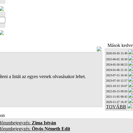
Mások kedven
2026-03-30 15:49
2025-06-02 18:30
2024-05-30 08:23
2024-01-06 21:31
2023-07-15 16:45
teni a listát az egyes versek olvasásakor lehet.
2023-07-10 12:57
2022-10-13 10:07
2022-05-13 09:03
2021-11-05 08:42
2020-11-27 16:47
TOVÁBB
on
 fórumbejegyzés:
Zima István
 fórumbejegyzés:
Ötvös Németh Edit