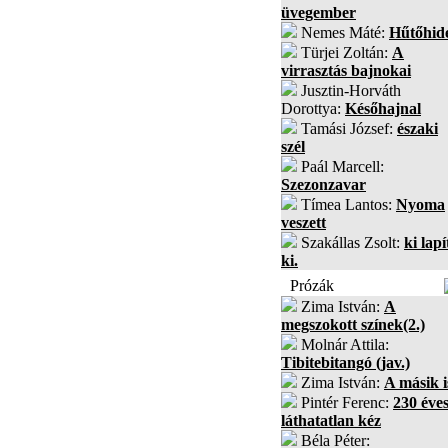
üvegember
Nemes Máté:
Hűtőhid
Türjei Zoltán:
A
virrasztás bajnokai
Jusztin-Horváth
Dorottya:
Későhajnal
Tamási József:
északi
szél
Paál Marcell:
Szezonzavar
Tímea Lantos:
Nyoma
veszett
Szakállas Zsolt:
ki lapí
ki.
Prózák
Zima István:
A
megszokott színek(2.)
Molnár Attila:
Tibitebitangó (jav.)
Zima István:
A másik i
Pintér Ferenc:
230 éves
láthatatlan kéz
Béla Péter: