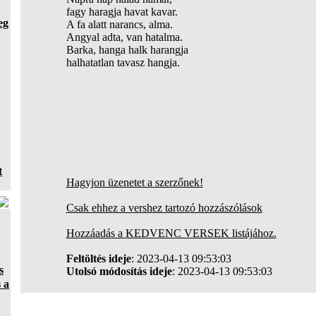
fagy haragja havat kavar.
eg
A fa alatt narancs, alma.
Angyal adta, van hatalma.
Barka, hanga halk harangja
halhatatlan tavasz hangja.
t
Hagyjon üzenetet a szerzőnek!
Csak ehhez a vershez tartozó hozzászólások
Hozzáadás a KEDVENC VERSEK listájához.
Feltöltés ideje
: 2023-04-13 09:53:03
s
Utolsó módosítás ideje
: 2023-04-13 09:53:03
 a