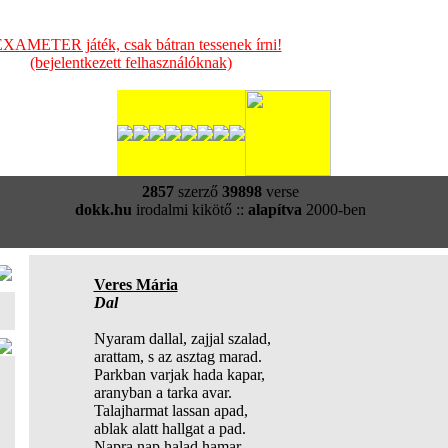
XAMETER játék, csak bátran tessenek írni!
(bejelentkezett felhasználóknak)
2857
szerző
39898
verse
dokk.hu
irodalmi kikötő ::
alapítva
2000-ben
Veres Mária
Dal
Nyaram dallal, zajjal szalad,
arattam, s az asztag marad.
Parkban varjak hada kapar,
aranyban a tarka avar.
Talajharmat lassan apad,
ablak alatt hallgat a pad.
Napra nap halad hamar,