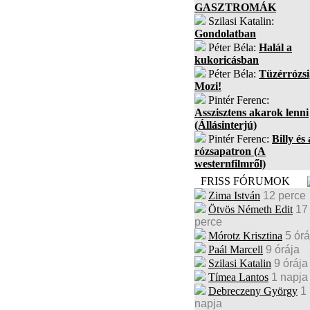
GASZTROMÁK
Szilasi Katalin:
Gondolatban
Péter Béla:
Halál a
kukoricásban
Péter Béla:
Tüzérrózsi
Mozi!
Pintér Ferenc:
Asszisztens akarok lenni
(Állásinterjú)
Pintér Ferenc:
Billy és 
rózsapatron (A
westernfilmről)
FRISS FÓRUMOK
Zima István
12 perce
Ötvös Németh Edit
17
perce
Mórotz Krisztina
5 órá
Paál Marcell
9 órája
Szilasi Katalin
9 órája
Tímea Lantos
1 napja
Debreczeny György
1
napja