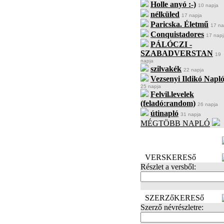
Holle anyó :-)
10 napja
nélküled
17 napja
Paricska. Életmű
17 na
Conquistadores
17 napj
PÁLÓCZI -
SZABADVERSTAN
19
napja
szilvakék
22 napja
Vezsenyi Ildikó Napló
25 napja
Felvil.levelek
(feladó:random)
26 napja
útinapló
31 napja
MÉGTÖBB NAPLÓ
BECENÉV
LEFOGLALÁSA
VERSKERESő
Részlet a versből:
SZERZőKERESő
Szerző névrészletre: