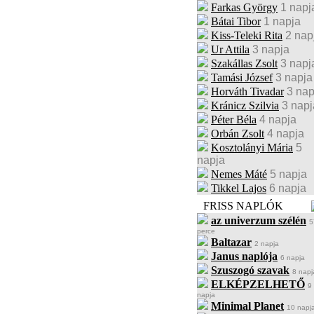
Farkas György
1 napj
Bátai Tibor
1 napja
Kiss-Teleki Rita
2 nap
Ur Attila
3 napja
Szakállas Zsolt
3 napj
Tamási József
3 napja
Horváth Tivadar
3 nap
Kránicz Szilvia
3 napj
Péter Béla
4 napja
Orbán Zsolt
4 napja
Kosztolányi Mária
5
napja
Nemes Máté
5 napja
Tikkel Lajos
6 napja
FRISS NAPLÓK
az univerzum szélén
5
perce
Baltazar
2 napja
Janus naplója
6 napja
Szuszogó szavak
8 napj
ELKÉPZELHETŐ
9
napja
Minimal Planet
10 napj