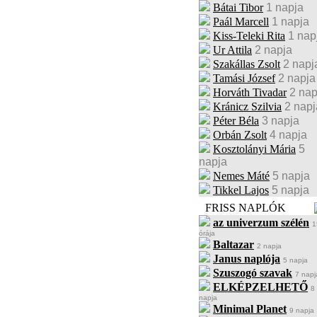
Bátai Tibor
1 napja
Paál Marcell
1 napja
Kiss-Teleki Rita
1 nap
Ur Attila
2 napja
Szakállas Zsolt
2 napj
Tamási József
2 napja
Horváth Tivadar
2 nap
Kránicz Szilvia
2 napj
Péter Béla
3 napja
Orbán Zsolt
4 napja
Kosztolányi Mária
5
napja
Nemes Máté
5 napja
Tikkel Lajos
5 napja
FRISS NAPLÓK
az univerzum szélén
1
órája
Baltazar
2 napja
Janus naplója
5 napja
Szuszogó szavak
7 napj
ELKÉPZELHETŐ
8
napja
Minimal Planet
9 napja