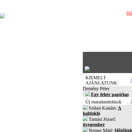
HE
KIEMELT
AJÁNLATUNK
Demény Péter
Egy fehér papírlap
Új maradandokkok
Szilasi Katalin:
A
haldokló
Tamási József:
üvegember
Nemes Máté:
Hűtőhid