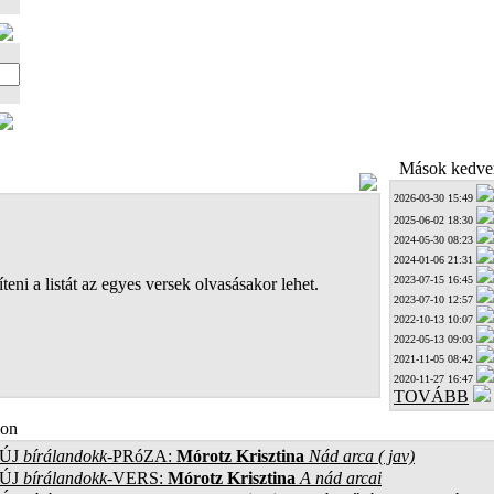
Mások kedven
2026-03-30 15:49
2025-06-02 18:30
2024-05-30 08:23
2024-01-06 21:31
2023-07-15 16:45
teni a listát az egyes versek olvasásakor lehet.
2023-07-10 12:57
2022-10-13 10:07
2022-05-13 09:03
2021-11-05 08:42
2020-11-27 16:47
TOVÁBB
on
ÚJ
bírálandokk
-PRóZA:
Mórotz Krisztina
Nád arca ( jav)
ÚJ
bírálandokk
-VERS:
Mórotz Krisztina
A nád arcai