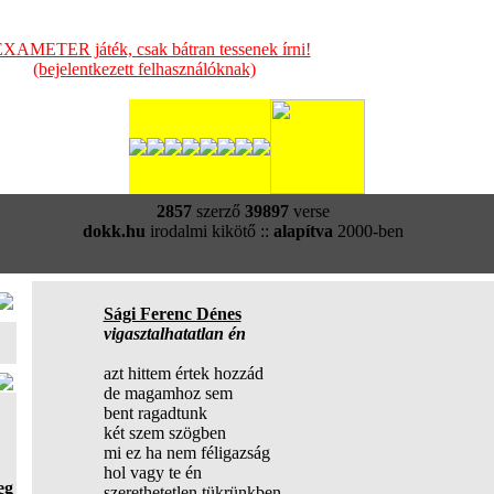
XAMETER játék, csak bátran tessenek írni!
(bejelentkezett felhasználóknak)
2857
szerző
39897
verse
dokk.hu
irodalmi kikötő ::
alapítva
2000-ben
Sági Ferenc Dénes
vigasztalhatatlan én
azt hittem értek hozzád
de magamhoz sem
bent ragadtunk
két szem szögben
mi ez ha nem féligazság
hol vagy te én
eg
szerethetetlen tükrünkben