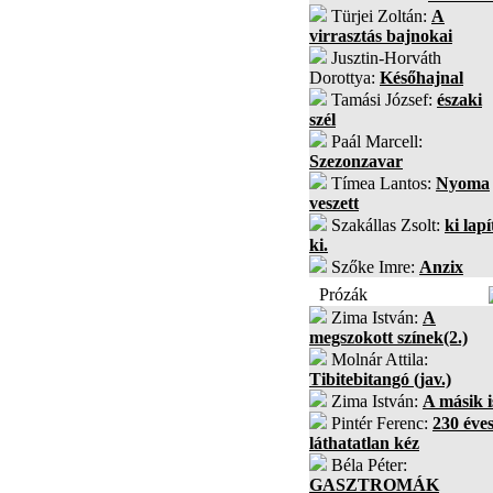
Türjei Zoltán:
A
virrasztás bajnokai
Jusztin-Horváth
Dorottya:
Későhajnal
Tamási József:
északi
szél
Paál Marcell:
Szezonzavar
Tímea Lantos:
Nyoma
veszett
Szakállas Zsolt:
ki lapí
ki.
Szőke Imre:
Anzix
Prózák
Zima István:
A
megszokott színek(2.)
Molnár Attila:
Tibitebitangó (jav.)
Zima István:
A másik i
Pintér Ferenc:
230 éves
láthatatlan kéz
Béla Péter:
GASZTROMÁK