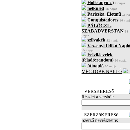
Holle anyó :-)
9 napja
nélküled
16 napja
Paricska. Életmű
16 na
Conquistadores
16 napj
PÁLÓCZI -
SZABADVERSTAN
18
napja
szilvakék
22 napja
Vezsenyi Ildikó Napló
25 napja
Felvil.levelek
(feladó:random)
26 napja
útinapló
30 napja
MÉGTÖBB NAPLÓ
BECENÉV
LEFOGLALÁSA
VERSKERESő
Részlet a versből:
SZERZőKERESő
Szerző névrészletre: