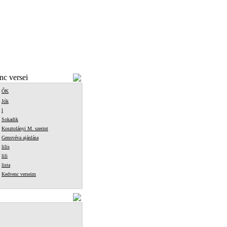
c versei
ŐK
Jók
l
Sokadik
Kosztolányi M. szerint
Genovéva ajánlása
lilis
lili
lista
Kedvenc verseim