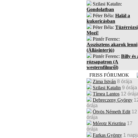
Szilasi Katalin:
Gondolatban
Péter Béla:
Halál a
kukoricásban
Péter Béla:
Tüzérrózsi
Mozi!
Pintér Ferenc:
Asszisztens akarok lenni
(Állásinterjú)
Pintér Ferenc:
Billy és 
rózsapatron (A
westernfilmről)
FRISS FÓRUMOK
Zima István
8 órája
Szilasi Katalin
9 órája
Tímea Lantos
12 óráj
Debreczeny György
1
órája
Ötvös Németh Edit
12
órája
Mórotz Krisztina
17
órája
Farkas György
1 napj