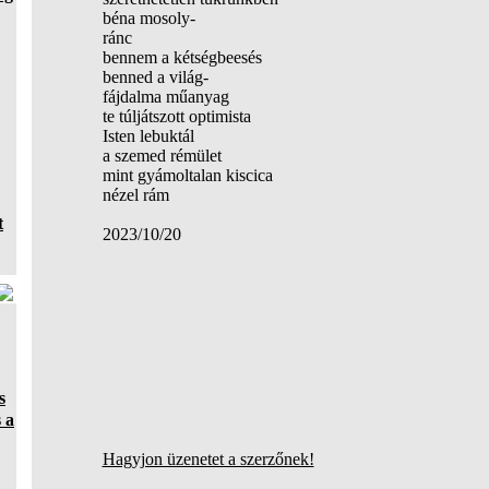
béna mosoly-
ránc
bennem a kétségbeesés
benned a világ-
fájdalma műanyag
te túljátszott optimista
Isten lebuktál
a szemed rémület
mint gyámoltalan kiscica
nézel rám
t
2023/10/20
s
 a
Hagyjon üzenetet a szerzőnek!