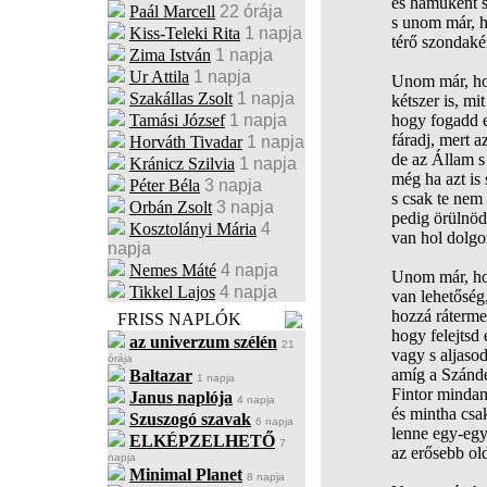
és hamuként s
Paál Marcell
22 órája
s unom már, h
Kiss-Teleki Rita
1 napja
térő szondaké
Zima István
1 napja
Ur Attila
1 napja
Unom már, hog
Szakállas Zsolt
1 napja
kétszer is, mi
Tamási József
1 napja
hogy fogadd el
fáradj, mert a
Horváth Tivadar
1 napja
de az Állam s
Kránicz Szilvia
1 napja
még ha azt is 
Péter Béla
3 napja
s csak te nem 
Orbán Zsolt
3 napja
pedig örülnöd 
Kosztolányi Mária
4
van hol dolgo
napja
Nemes Máté
4 napja
Unom már, ho
Tikkel Lajos
4 napja
van lehetőség,
hozzá rátermet
FRISS NAPLÓK
hogy felejtsd
az univerzum szélén
21
vagy s aljasod
órája
amíg a Szándé
Baltazar
1 napja
Fintor minda
Janus naplója
4 napja
és mintha csak
Szuszogó szavak
6 napja
lenne egy-egy
ELKÉPZELHETŐ
7
az erősebb old
napja
Minimal Planet
8 napja