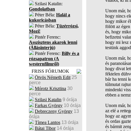
vitából, ki itt
Szilasi Katalin:
Gondolatban
Unom már, hog
Péter Béla:
Halál a
hogy nincs el
kukoricásban
hogy mikor él
Péter Béla:
Tüzérrózsi,
fölött az ége
Mozi!
és, hogy miko
Pintér Ferenc:
befizetni vala
Asszisztens akarok lenni
hogy mi lesz 
(Állásinterjú)
testünk aggod
Pintér Ferenc:
Billy és a
Unom már, ho
rózsapatron (A
és paranoiása
westernfilmről)
hogy divat let
FRISS FÓRUMOK
féktelen dühve
Ötvös Németh Edit
25
bár ha tenni k
perce
túlmutat rajt
Mórotz Krisztina
30
mindenki vis
perce
ebben a nemze
Szilasi Katalin
9 órája
Farkas György
10 órája
Unom már, hog
az elé a rette
Debreczeny György
13
hogy az agym
órája
és ordas gazt
Tímea Lantos
13 órája
és bármit zeng
Bátai Tibor
14 órája