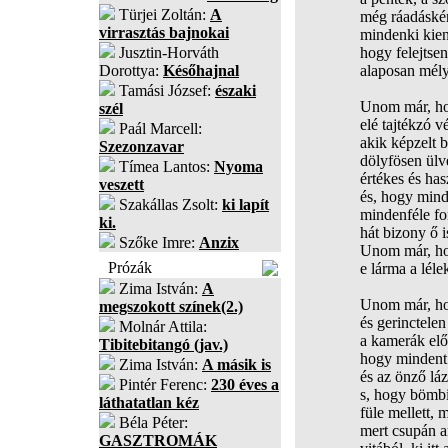
Türjei Zoltán:
A
még ráadáskén
virrasztás bajnokai
mindenki kien
Jusztin-Horváth
hogy felejtse
Dorottya:
Későhajnal
alaposan mély
Tamási József:
északi
Unom már, ho
szél
elé tajtékzó 
Paál Marcell:
akik képzelt 
Szezonzavar
dölyfösen ül
Tímea Lantos:
Nyoma
értékes és has
veszett
és, hogy mind
Szakállas Zsolt:
ki lapít
mindenféle fo
ki.
hát bizony ő 
Szőke Imre:
Anzix
Unom már, ho
Prózák
e lárma a lél
Zima István:
A
Unom már, ho
megszokott színek(2.)
és gerinctele
Molnár Attila:
a kamerák elő
Tibitebitangó (jav.)
hogy mindent
Zima István:
A másik is
és az önző lá
Pintér Ferenc:
230 éves a
s, hogy bömb
láthatatlan kéz
füle mellett,
Béla Péter:
mert csupán a
GASZTROMÁK