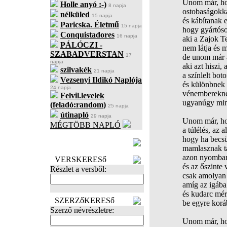
Unom már, ho
Holle anyó :-)
8 napja
ostobaságokka
nélküled
15 napja
és kábítanak e
Paricska. Életmű
15 napja
hogy gyártósor
Conquistadores
16 napja
aki a Zajok T
PÁLÓCZI -
nem látja és m
SZABADVERSTAN
17
de unom már a 
napja
aki azt hiszi, 
szilvakék
21 napja
a színlelt bot
Vezsenyi Ildikó Naplója
és különbnek 
24 napja
vénemberekné
Felvil.levelek
ugyanúgy mind
(feladó:random)
25 napja
útinapló
29 napja
Unom már, hog
MÉGTÖBB NAPLÓ
a túlélés, az 
BECENÉV
hogy ha becsü
LEFOGLALÁSA
mamlasznak ta
azon nyomban
VERSKERESő
és az őszinte 
Részlet a versből:
csak amolyan 
amíg az igába
és kudarc mérg
SZERZőKERESő
be egyre korá
Szerző névrészletre:
Unom már, ho