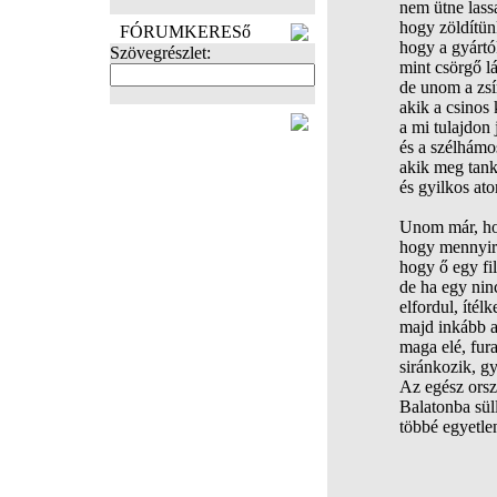
nem ütne lassa
hogy zöldítü
FÓRUMKERESő
hogy a gyártó
Szövegrészlet:
mint csörgő l
de unom a zsí
akik a csinos
FOTÓK
a mi tulajdon
és a szélhámo
akik meg tank
és gyilkos at
Unom már, hog
hogy mennyire
hogy ő egy fil
de ha egy ninc
elfordul, ítél
majd inkább a
maga elé, fur
siránkozik, gy
Az egész orsz
Balatonba sül
többé egyetlen