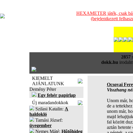
HEXAMETER játék, csak bátra
(bejelentkezett felhas
2857
s
dokk.hu
irodalm
KIEMELT
AJÁNLATUNK
Ocsovai Fer
Demény Péter
Visszhang né
Egy fehér papírlap
Unom már, ho
Új maradandokkok
de a tettekhe
Szilasi Katalin:
A
unom már, hog
haldokló
majd lehajtjuk
Tamási József:
fal között du
üvegember
aztán hetente 
Nemes Máté:
Hűtőhideg
a péntek, a s