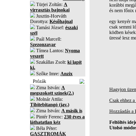
Türjei Zoltán:
A
korábbi megjá
virrasztás bajnokai
és nem főnix 
Jusztin-Horváth
Dorottya:
Későhajnal
egy kenyér ma
csak semmi ló
Tamási József:
északi
ködben késekk
szél
üressé lesz me
Paál Marcell:
Szezonzavar
Tímea Lantos:
Nyoma
veszett
Szakállas Zsolt:
ki lapít
ki.
Szőke Imre:
Anzix
Prózák
Zima István:
A
Hagyjon üzene
megszokott színek(2.)
Molnár Attila:
Csak ehhez a 
Tibitebitangó (jav.)
Zima István:
A másik is
Hozzáadás a
Pintér Ferenc:
230 éves a
láthatatlan kéz
Feltöltés idej
Utolsó módos
Béla Péter:
GASZTROMÁK