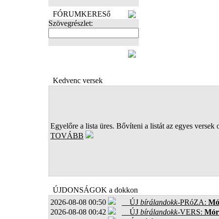
FÓRUMKERESő
Szövegrészlet:
FOTÓK
Kedvenc versek
Egyelőre a lista üres. Bővíteni a listát az egyes versek 
TOVÁBB
ÚJDONSÁGOK a dokkon
2026-08-08 00:50
ÚJ
bírálandokk
-PRóZA:
Mór
2026-08-08 00:42
ÚJ
bírálandokk
-VERS:
Móro