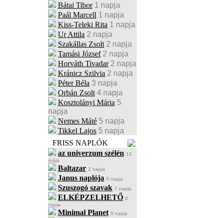
Bátai Tibor
1 napja
Paál Marcell
1 napja
Kiss-Teleki Rita
1 napja
Ur Attila
2 napja
Szakállas Zsolt
2 napja
Tamási József
2 napja
Horváth Tivadar
2 napja
Kránicz Szilvia
2 napja
Péter Béla
3 napja
Orbán Zsolt
4 napja
Kosztolányi Mária
5
napja
Nemes Máté
5 napja
Tikkel Lajos
5 napja
FRISS NAPLÓK
az univerzum szélén
13
órája
Baltazar
2 napja
Janus naplója
5 napja
Szuszogó szavak
7 napja
ELKÉPZELHETŐ
8
napja
Minimal Planet
9 napja