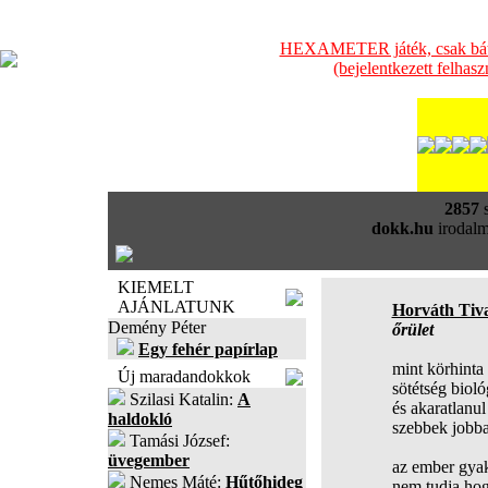
HEXAMETER játék, csak bátra
(bejelentkezett felhas
2857
s
dokk.hu
irodalm
KIEMELT
AJÁNLATUNK
Horváth Tiv
Demény Péter
őrület
Egy fehér papírlap
mint körhinta 
Új maradandokkok
sötétség bioló
Szilasi Katalin:
A
és akaratlanul
haldokló
szebbek jobba
Tamási József:
üvegember
az ember gya
Nemes Máté:
Hűtőhideg
nem tudja hog