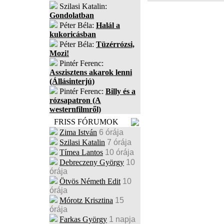
Szilasi Katalin:
Gondolatban
Péter Béla:
Halál a
kukoricásban
Péter Béla:
Tüzérrózsi,
Mozi!
Pintér Ferenc:
Asszisztens akarok lenni
(Állásinterjú)
Pintér Ferenc:
Billy és a
rózsapatron (A
westernfilmről)
FRISS FÓRUMOK
Zima István
6 órája
Szilasi Katalin
7 órája
Tímea Lantos
10 órája
Debreczeny György
10
órája
Ötvös Németh Edit
10
órája
Mórotz Krisztina
15
órája
Farkas György
1 napja