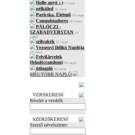
Holle anyó :-)
9 napja
nélküled
16 napja
Paricska. Életmű
16 napja
Conquistadores
16 napja
PÁLÓCZI -
SZABADVERSTAN
18
napja
szilvakék
22 napja
Vezsenyi Ildikó Naplója
25 napja
Felvil.levelek
(feladó:random)
26 napja
útinapló
30 napja
MÉGTÖBB NAPLÓ
BECENÉV
LEFOGLALÁSA
VERSKERESő
Részlet a versből:
SZERZőKERESő
Szerző névrészletre: