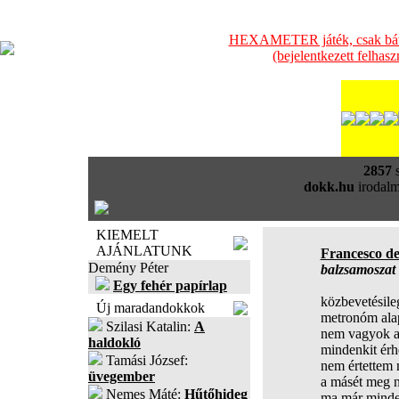
HEXAMETER játék, csak bátra
(bejelentkezett felhas
2857
s
dokk.hu
irodalm
KIEMELT
AJÁNLATUNK
Francesco de
Demény Péter
balzsamoszat
Egy fehér papírlap
közbevetésile
Új maradandokkok
metronóm ala
Szilasi Katalin:
A
nem vagyok a
haldokló
mindenkit érhe
Tamási József:
nem értettem
üvegember
a másét meg 
Nemes Máté:
Hűtőhideg
ma már minde