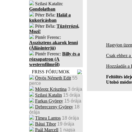
Szilasi Katalin:
Gondolatban
Péter Béla:
Halál a
kukoricásban
Péter Béla:
Tüzérrózsi,
Mozi!
Pintér Ferenc:
Asszisztens akarok lenni
Hagyjon üzene
(Állásinterjú)
Pintér Ferenc:
Billy és a
Csak ehhez a 
rózsapatron (A
westernfilmről)
Hozzáadás a
FRISS FÓRUMOK
Feltöltés idej
Ötvös Németh Edit
55
Utolsó módos
perce
Mórotz Krisztina
3 órája
Szilasi Katalin
15 órája
Farkas György
15 órája
Debreczeny György
18
órája
Tímea Lantos
18 órája
Bátai Tibor
19 órája
Paál Marcell
1 napja