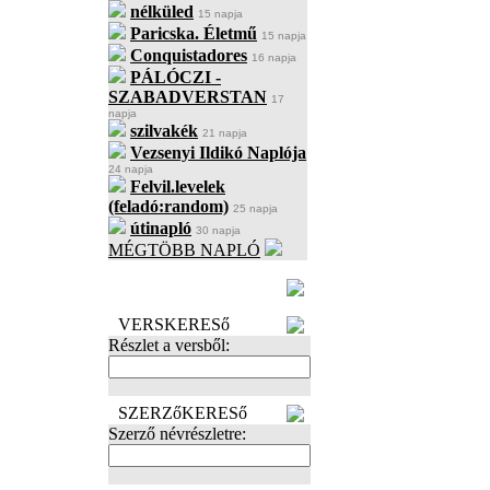
nélküled
15 napja
Paricska. Életmű
15 napja
Conquistadores
16 napja
PÁLÓCZI -
SZABADVERSTAN
17
napja
szilvakék
21 napja
Vezsenyi Ildikó Naplója
24 napja
Felvil.levelek
(feladó:random)
25 napja
útinapló
30 napja
MÉGTÖBB NAPLÓ
BECENÉV
LEFOGLALÁSA
VERSKERESő
Részlet a versből:
SZERZőKERESő
Szerző névrészletre: