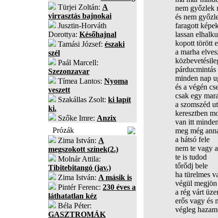
Türjei Zoltán:
A
nem győzlek 
virrasztás bajnokai
és nem győzl
Jusztin-Horváth
faragott képek
Dorottya:
Későhajnal
lassan elhalku
kopott törött 
Tamási József:
északi
a marha elves
szél
közbevetésile
Paál Marcell:
párducmintás 
Szezonzavar
minden nap u
Tímea Lantos:
Nyoma
és a végén c
veszett
csak egy mara
Szakállas Zsolt:
ki lapít
a szomszéd ut
ki.
keresztben m
Szőke Imre:
Anzix
van itt minde
Prózák
meg még anna
a hátsó fele
Zima István:
A
nem te vagy a
megszokott színek(2.)
te is tudod
Molnár Attila:
tőrődj bele
Tibitebitangó (jav.)
ha türelmes v
Zima István:
A másik is
végül megjön
Pintér Ferenc:
230 éves a
a rég várt üze
láthatatlan kéz
erős vagy és 
Béla Péter:
végleg hazam
GASZTROMÁK