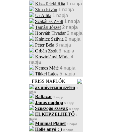
Kiss-Teleki Rita
1 napja
Zima István
1 napja
Ur Attila
1 napja
Szakállas Zsolt
1 napja
Tamási József
2 napja
Horváth Tivadar
2 napja
Kránicz Szilvia
2 napja
Péter Béla
3 napja
Orbán Zsolt
3 napja
Kosztolányi Mária
4
napja
Nemes Máté
4 napja
Tikkel Lajos
5 napja
FRISS NAPLÓK
az univerzum szélén
1
órája
Baltazar
1 napja
Janus naplója
5 napja
Szuszogó szavak
6 napja
ELKÉPZELHETŐ
8
napja
Minimal Planet
9 napja
Holle anyó :-)
9 napja