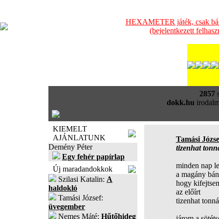
HEXAMETER játék, csak bátra
(bejelentkezett felhas
2857
s
dokk.hu
irodalm
KIEMELT
AJÁNLATUNK
Tamási Józse
Demény Péter
tizenhat ton
Egy fehér papírlap
minden nap le
Új maradandokkok
a magány bán
Szilasi Katalin:
A
hogy kifejtse
haldokló
az előírt
Tamási József:
tizenhat tonn
üvegember
Nemes Máté:
Hűtőhideg
járom a sötét