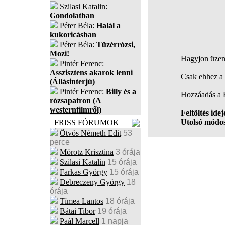
Szilasi Katalin:
Gondolatban
Péter Béla:
Halál a
kukoricásban
Péter Béla:
Tüzérrózsi,
Mozi!
Hagyjon üzene
Pintér Ferenc:
Asszisztens akarok lenni
Csak ehhez a 
(Állásinterjú)
Pintér Ferenc:
Billy és a
Hozzáadás a
rózsapatron (A
westernfilmről)
Feltöltés idej
Utolsó módos
FRISS FÓRUMOK
Ötvös Németh Edit
53
perce
Mórotz Krisztina
3 órája
Szilasi Katalin
15 órája
Farkas György
15 órája
Debreczeny György
18
órája
Tímea Lantos
18 órája
Bátai Tibor
19 órája
Paál Marcell
1 napja