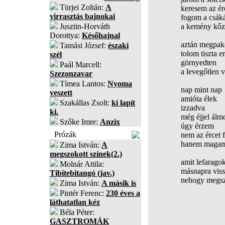
Türjei Zoltán:
A
keresem az ér
virrasztás bajnokai
fogom a csák
Jusztin-Horváth
a kemény kőz
Dorottya:
Későhajnal
aztán megpako
Tamási József:
északi
tolom tiszta 
szél
görnyedten
Paál Marcell:
a levegőtlen 
Szezonzavar
Tímea Lantos:
Nyoma
nap mint nap
veszett
amióta élek
Szakállas Zsolt:
ki lapít
izzadva
ki.
még éjjel álm
Szőke Imre:
Anzix
úgy érzem
Prózák
nem az ércet 
hanem magam
Zima István:
A
megszokott színek(2.)
amit lefarago
Molnár Attila:
másnapra vis
Tibitebitangó (jav.)
nehogy megsz
Zima István:
A másik is
Pintér Ferenc:
230 éves a
láthatatlan kéz
Béla Péter:
GASZTROMÁK