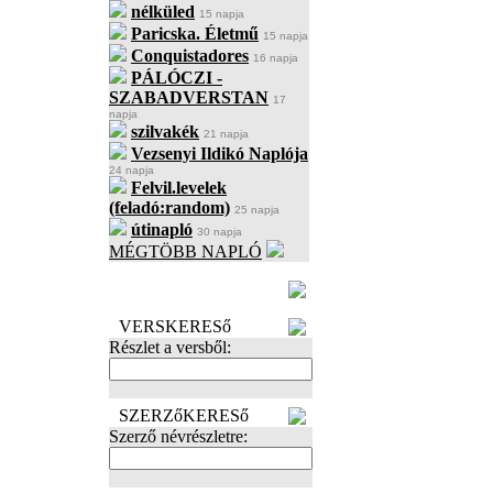
nélküled
15 napja
Paricska. Életmű
15 napja
Conquistadores
16 napja
PÁLÓCZI -
SZABADVERSTAN
17
napja
szilvakék
21 napja
Vezsenyi Ildikó Naplója
24 napja
Felvil.levelek
(feladó:random)
25 napja
útinapló
30 napja
MÉGTÖBB NAPLÓ
BECENÉV
LEFOGLALÁSA
VERSKERESő
Részlet a versből:
SZERZőKERESő
Szerző névrészletre: