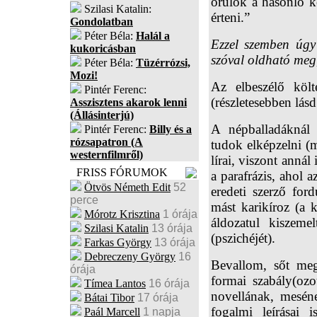
örülök a hasonló k
Szilasi Katalin:
érteni.”
Gondolatban
Péter Béla:
Halál a
Ezzel szemben úgy
kukoricásban
szóval oldható meg
Péter Béla:
Tüzérrózsi,
Mozi!
Az elbeszélő köl
Pintér Ferenc:
(részletesebben lásd
Asszisztens akarok lenni
(Állásinterjú)
A népballadáknál (
Pintér Ferenc:
Billy és a
rózsapatron (A
tudok elképzelni (
westernfilmről)
lírai, viszont annál
FRISS FÓRUMOK
a parafrázis, ahol 
Ötvös Németh Edit
52
eredeti szerző for
perce
mást karikíroz (a 
Mórotz Krisztina
1 órája
áldozatul kiszemel
Szilasi Katalin
13 órája
(pszichéjét).
Farkas György
13 órája
Debreczeny György
16
Bevallom, sőt meg
órája
formai szabály(ozot
Tímea Lantos
16 órája
novellának, meséne
Bátai Tibor
17 órája
fogalmi leírásai 
Paál Marcell
1 napja