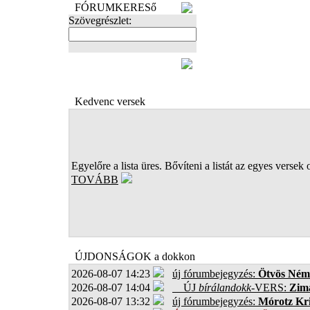
FÓRUMKERESő
Szövegrészlet:
FOTÓK
Kedvenc versek
Egyelőre a lista üres. Bővíteni a listát az egyes versek 
TOVÁBB
ÚJDONSÁGOK a dokkon
2026-08-07 14:23
új fórumbejegyzés:
Ötvös Ném
2026-08-07 14:04
ÚJ
bírálandokk
-VERS:
Zima
2026-08-07 13:32
új fórumbejegyzés:
Mórotz Kri