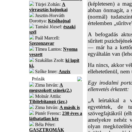
(képletesen) a mag
Türjei Zoltán:
A
virrasztás bajnokai
abban önmagát, a sa
Jusztin-Horváth
(normál) tudatszi
Dorottya:
Későhajnal
értelemben „sűrítve
Tamási József:
északi
szél
A befogadás aktus
Paál Marcell:
sűrített pszichéjén
Szezonzavar
— már ha a kettőn
Tímea Lantos:
Nyoma
egyáltalán van (leh
veszett
Szakállas Zsolt:
ki lapít
Ha nincs, akkor vél
ki.
ellehetetlenül, nem
Szőke Imre:
Anzix
Prózák
Egy irodalmi portá
Zima István:
A
ellenvetés érkezett:
megszokott színek(2.)
Molnár Attila:
„A leírtakkal a 
Tibitebitangó (jav.)
egyetértek, de 
Zima István:
A másik is
szövegfajtákról (el
Pintér Ferenc:
230 éves a
láthatatlan kéz
amelyekre nehéz v
Béla Péter:
olyan megközelítéss
GASZTROMÁK