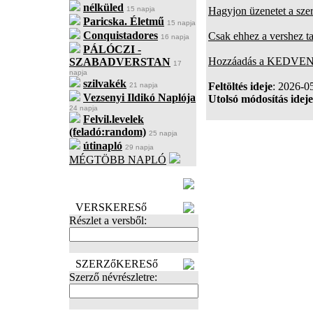
nélküled
15 napja
Hagyjon üzenetet a sze
Paricska. Életmű
15 napja
Conquistadores
Csak ehhez a vershez t
16 napja
PÁLÓCZI -
Hozzáadás a KEDVENC
SZABADVERSTAN
17
napja
szilvakék
Feltöltés ideje
: 2026-0
21 napja
Vezsenyi Ildikó Naplója
Utolsó módosítás ideje
24 napja
Felvil.levelek
(feladó:random)
25 napja
útinapló
29 napja
MÉGTÖBB NAPLÓ
BECENÉV
LEFOGLALÁSA
VERSKERESő
Részlet a versből:
SZERZőKERESő
Szerző névrészletre: