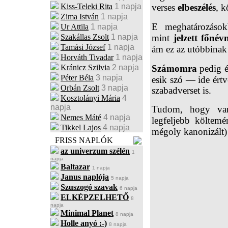
Kiss-Teleki Rita
1 napja
verses
elbeszélés
, k
Zima István
1 napja
E meghatározások
Ur Attila
1 napja
Szakállas Zsolt
1 napja
mint
jelzett főné
Tamási József
1 napja
ám ez az utóbbina
Horváth Tivadar
1 napja
Kránicz Szilvia
2 napja
Számomra
pedig 
Péter Béla
3 napja
esik szó — ide értv
Orbán Zsolt
3 napja
szabadverset is.
Kosztolányi Mária
4
napja
Tudom, hogy vann
Nemes Máté
4 napja
legfeljebb költem
Tikkel Lajos
4 napja
mégoly kanonizált)
FRISS NAPLÓK
az univerzum szélén
1
napja
Baltazar
1 napja
Janus naplója
5 napja
Szuszogó szavak
6 napja
ELKÉPZELHETŐ
8
napja
Minimal Planet
8 napja
Holle anyó :-)
8 napja