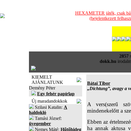
HEXAMETER játék, csak bátra
(bejelentkezett felhas
2857
s
dokk.hu
irodalm
KIEMELT
AJÁNLATUNK
Bátai Tibor
Demény Péter
„Dichtung”, avagy a v
Egy fehér papírlap
Új maradandokkok
A vers(szerű s
Szilasi Katalin:
A
mindenekelőtt a sz
haldokló
Tamási József:
Ebben az értelmezés
üvegember
ha annak aktusa 
Nemes Máté:
Hűtőhideg