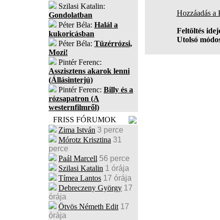
Szilasi Katalin:
Hozzáadás a
Gondolatban
Péter Béla:
Halál a
Feltöltés idej
kukoricásban
Utolsó módos
Péter Béla:
Tüzérrózsi,
Mozi!
Pintér Ferenc:
Asszisztens akarok lenni
(Állásinterjú)
Pintér Ferenc:
Billy és a
rózsapatron (A
westernfilmről)
FRISS FÓRUMOK
Zima István
3 perce
Mórotz Krisztina
31
perce
Paál Marcell
56 perce
Szilasi Katalin
1 órája
Tímea Lantos
17 órája
Debreczeny György
17
órája
Ötvös Németh Edit
17
órája