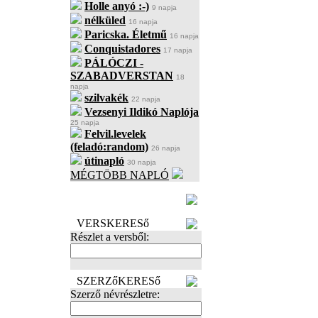
Holle anyó :-)
9 napja
nélküled
16 napja
Paricska. Életmű
16 napja
Conquistadores
17 napja
PÁLÓCZI -
SZABADVERSTAN
18
napja
szilvakék
22 napja
Vezsenyi Ildikó Naplója
25 napja
Felvil.levelek
(feladó:random)
26 napja
útinapló
30 napja
MÉGTÖBB NAPLÓ
BECENÉV
LEFOGLALÁSA
VERSKERESő
Részlet a versből:
SZERZőKERESő
Szerző névrészletre: