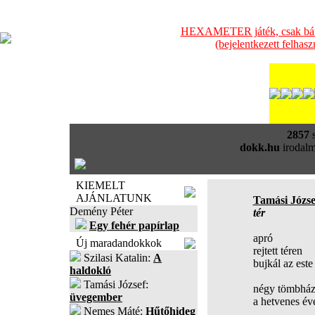
HEXAMETER játék, csak bátra
(bejelentkezett felhas
2857
s
dokk.hu
irodalm
KIEMELT
AJÁNLATUNK
Tamási Józse
Demény Péter
tér
Egy fehér papírlap
apró
Új maradandokkok
rejtett téren
Szilasi Katalin:
A
bujkál az este
haldokló
Tamási József:
négy tömbház
üvegember
a hetvenes é
Nemes Máté:
Hűtőhideg