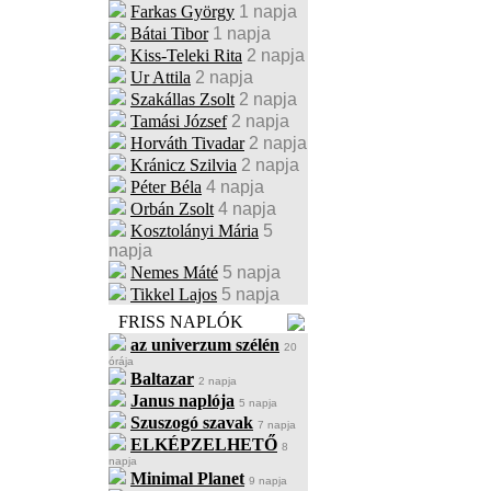
Farkas György
1 napja
Bátai Tibor
1 napja
Kiss-Teleki Rita
2 napja
Ur Attila
2 napja
Szakállas Zsolt
2 napja
Tamási József
2 napja
Horváth Tivadar
2 napja
Kránicz Szilvia
2 napja
Péter Béla
4 napja
Orbán Zsolt
4 napja
Kosztolányi Mária
5
napja
Nemes Máté
5 napja
Tikkel Lajos
5 napja
FRISS NAPLÓK
az univerzum szélén
20
órája
Baltazar
2 napja
Janus naplója
5 napja
Szuszogó szavak
7 napja
ELKÉPZELHETŐ
8
napja
Minimal Planet
9 napja