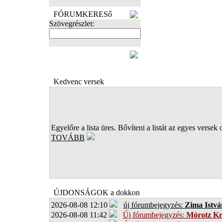
FÓRUMKERESő
Szövegrészlet:
FOTÓK
Kedvenc versek
Egyelőre a lista üres. Bővíteni a listát az egyes versek 
TOVÁBB
ÚJDONSÁGOK a dokkon
2026-08-08 12:10
új fórumbejegyzés:
Zima Istvá
2026-08-08 11:42
Új fórumbejegyzés:
Mórotz Kr