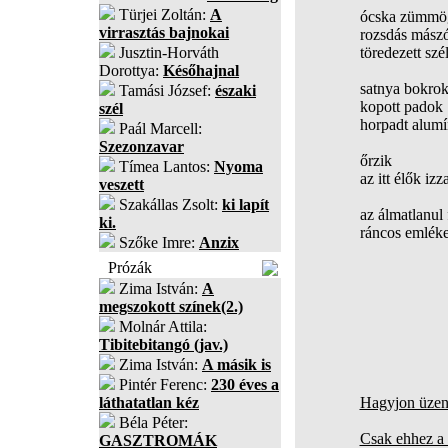
Türjei Zoltán:
A
ócska zümmög
virrasztás bajnokai
rozsdás mászó
Jusztin-Horváth
töredezett sz
Dorottya:
Későhajnal
satnya bokro
Tamási József:
északi
kopott padok
szél
horpadt alum
Paál Marcell:
Szezonzavar
őrzik
Tímea Lantos:
Nyoma
az itt élők izz
veszett
Szakállas Zsolt:
ki lapít
az álmatlanul
ki.
ráncos emléke
Szőke Imre:
Anzix
Prózák
Zima István:
A
megszokott színek(2.)
Molnár Attila:
Tibitebitangó (jav.)
Zima István:
A másik is
Pintér Ferenc:
230 éves a
láthatatlan kéz
Hagyjon üzene
Béla Péter:
Csak ehhez a 
GASZTROMÁK