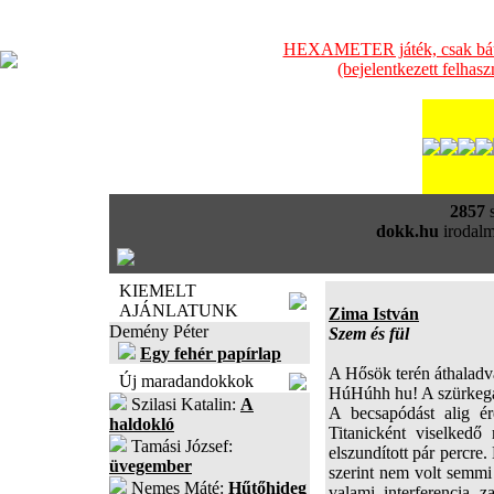
HEXAMETER játék, csak bátra
(bejelentkezett felhas
2857
s
dokk.hu
irodalm
KIEMELT
AJÁNLATUNK
Zima István
Demény Péter
Szem és fül
Egy fehér papírlap
A Hősök terén áthaladva
Új maradandokkok
HúHúhh hu! A szürkega
Szilasi Katalin:
A
A becsapódást alig ér
haldokló
Titanicként viselkedő
Tamási József:
elszundított pár percre
üvegember
szerint nem volt semmi 
Nemes Máté:
Hűtőhideg
valami interferencia z