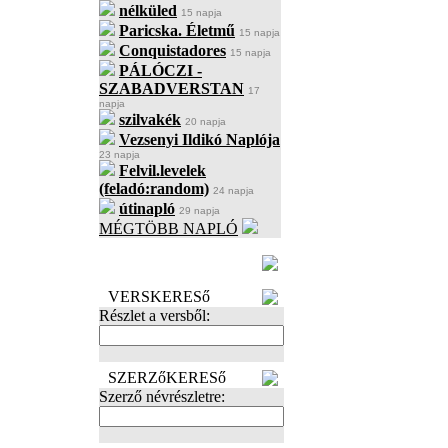
nélküled
15 napja
Paricska. Életmű
15 napja
Conquistadores
15 napja
PÁLÓCZI -
SZABADVERSTAN
17
napja
szilvakék
20 napja
Vezsenyi Ildikó Naplója
23 napja
Felvil.levelek
(feladó:random)
24 napja
útinapló
29 napja
MÉGTÖBB NAPLÓ
BECENÉV
LEFOGLALÁSA
VERSKERESő
Részlet a versből:
SZERZőKERESő
Szerző névrészletre: