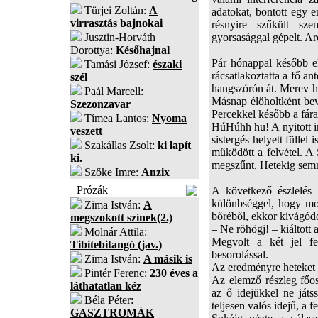
Türjei Zoltán:
A
adatokat, bontott egy e
virrasztás bajnokai
résnyire szűkült sze
Jusztin-Horváth
gyorsasággal gépelt. Ar
Dorottya:
Későhajnal
Pár hónappal később el
Tamási József:
északi
rácsatlakoztatta a fő an
szél
hangszórón át. Merev há
Paál Marcell:
Másnap élőholtként bevá
Szezonzavar
Percekkel később a fárad
Tímea Lantos:
Nyoma
HúHúhh hu! A nyitott ir
veszett
sistergés helyett füllel 
Szakállas Zsolt:
ki lapít
működött a felvétel. A 
ki.
megszűnt. Hetekig sem
Szőke Imre:
Anzix
Prózák
A következő észlelés t
különbséggel, hogy mos
Zima István:
A
bőréből, ekkor kivágódot
megszokott színek(2.)
– Ne röhögj! – kiáltott
Molnár Attila:
Megvolt a két jel fe
Tibitebitangó (jav.)
besorolással.
Zima István:
A másik is
Az eredményre heteket 
Pintér Ferenc:
230 éves a
Az elemző részleg főos
láthatatlan kéz
az ő idejükkel ne játs
Béla Péter:
teljesen valós idejű, a 
GASZTROMÁK