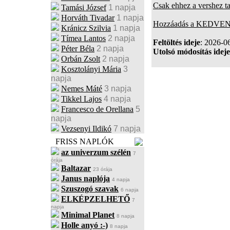
Csak ehhez a vershez t
Tamási József
1 napja
Horváth Tivadar
1 napja
Hozzáadás a KEDVENC
Kránicz Szilvia
1 napja
Tímea Lantos
2 napja
Feltöltés ideje
: 2026-0
Péter Béla
2 napja
Utolsó módosítás ideje
Orbán Zsolt
2 napja
Kosztolányi Mária
3
napja
Nemes Máté
3 napja
Tikkel Lajos
4 napja
Francesco de Orellana
5
napja
Vezsenyi Ildikó
7 napja
FRISS NAPLÓK
az univerzum szélén
7
órája
Baltazar
23 órája
Janus naplója
4 napja
Szuszogó szavak
6 napja
ELKÉPZELHETŐ
7
napja
Minimal Planet
8 napja
Holle anyó :-)
8 napja