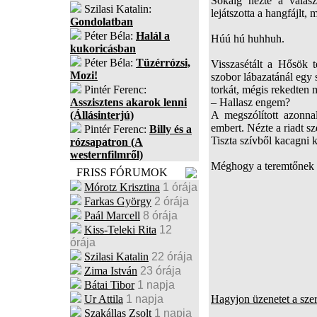
Sokáig nézte a válasz
Szilasi Katalin:
lejátszotta a hangfájlt,
Gondolatban
Péter Béla:
Halál a
Húú hú huhhuh.
kukoricásban
Péter Béla:
Tüzérrózsi,
Visszasétált a Hősök 
Mozi!
szobor lábazatánál egy 
Pintér Ferenc:
torkát, mégis rekedten 
Asszisztens akarok lenni
– Hallasz engem?
(Állásinterjú)
A megszólított azonna
embert. Nézte a riadt sze
Pintér Ferenc:
Billy és a
Tiszta szívből kacagni k
rózsapatron (A
westernfilmről)
Méghogy a teremtőnek 
FRISS FÓRUMOK
Mórotz Krisztina
1 órája
Farkas György
2 órája
Paál Marcell
8 órája
Kiss-Teleki Rita
12
órája
Szilasi Katalin
22 órája
Zima István
23 órája
Bátai Tibor
1 napja
Ur Attila
1 napja
Hagyjon üzenetet a sze
Szakállas Zsolt
1 napja