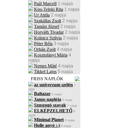
Paál Marcell
1 napja
Kiss-Teleki Rita
1 napja
Ur Attila
2 napja
Szakállas Zsolt
2 napja
Tamási József
2 napja
Horváth Tivadar
2 napja
Kránicz Szilvia
2 napja
Péter Béla
3 napja
Orbán Zsolt
4 napja
Kosztolányi Mária
4
napja
Nemes Máté
4 napja
Tikkel Lajos
5 napja
FRISS NAPLÓK
az univerzum szélén
7
órája
Baltazar
2 napja
Janus naplója
5 napja
Szuszogó szavak
7 napja
ELKÉPZELHETŐ
8
napja
Minimal Planet
9 napja
Holle anyó :-)
9 napja