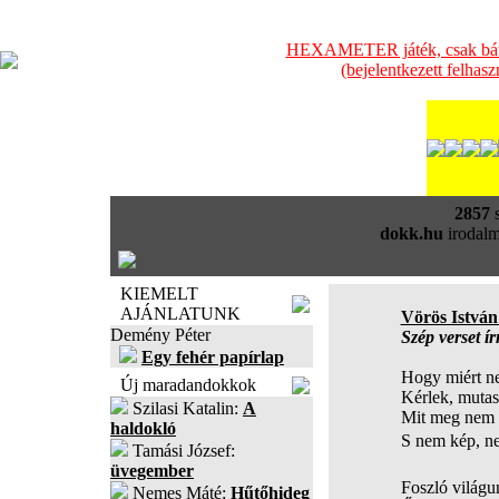
HEXAMETER játék, csak bátra
(bejelentkezett felhas
2857
s
dokk.hu
irodalm
KIEMELT
AJÁNLATUNK
Vörös Istvá
Demény Péter
Szép verset ír
Egy fehér papírlap
Hogy miért ne
Új maradandokkok
Kérlek, mutas
Szilasi Katalin:
A
Mit meg nem í
haldokló
S nem kép, ne
Tamási József:
üvegember
Foszló világu
Nemes Máté:
Hűtőhideg