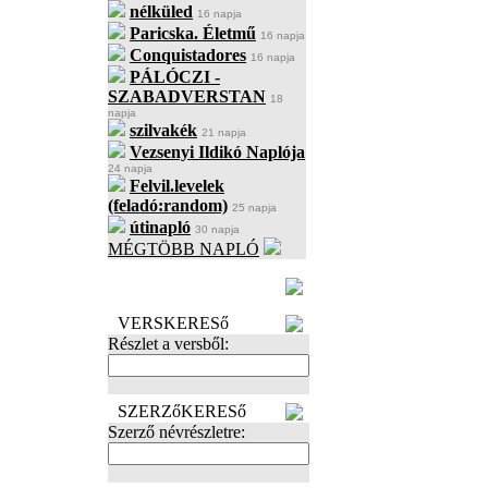
nélküled
16 napja
Paricska. Életmű
16 napja
Conquistadores
16 napja
PÁLÓCZI -
SZABADVERSTAN
18
napja
szilvakék
21 napja
Vezsenyi Ildikó Naplója
24 napja
Felvil.levelek
(feladó:random)
25 napja
útinapló
30 napja
MÉGTÖBB NAPLÓ
BECENÉV
LEFOGLALÁSA
VERSKERESő
Részlet a versből:
SZERZőKERESő
Szerző névrészletre: