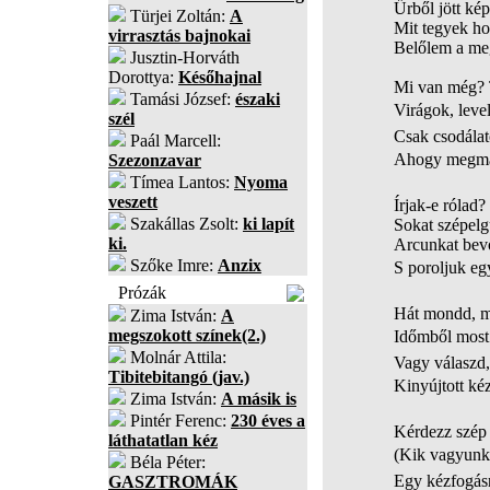
Űrből jött kép
Türjei Zoltán:
A
Mit tegyek ho
virrasztás bajnokai
Belőlem a meg
Jusztin-Horváth
Dorottya:
Későhajnal
Mi van még? T
Tamási József:
északi
Virágok, level
szél
Csak csodálat
Paál Marcell:
Ahogy megmás
Szezonzavar
Tímea Lantos:
Nyoma
veszett
Írjak-e rólad
Szakállas Zsolt:
ki lapít
Sokat szépelg
ki.
Arcunkat bevo
Szőke Imre:
Anzix
S poroljuk egy
Prózák
Hát mondd, mi
Zima István:
A
megszokott színek(2.)
Időmből most 
Molnár Attila:
Vagy válaszd,
Tibitebitangó (jav.)
Kinyújtott kéz
Zima István:
A másik is
Pintér Ferenc:
230 éves a
Kérdezz szép 
láthatatlan kéz
(Kik vagyunk
Béla Péter:
Egy kézfogás
GASZTROMÁK