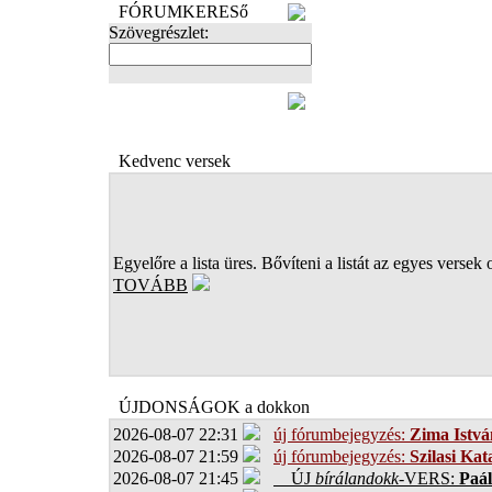
FÓRUMKERESő
Szövegrészlet:
FOTÓK
Kedvenc versek
Egyelőre a lista üres. Bővíteni a listát az egyes versek 
TOVÁBB
ÚJDONSÁGOK a dokkon
2026-08-07 22:31
új fórumbejegyzés:
Zima Istvá
2026-08-07 21:59
új fórumbejegyzés:
Szilasi Kat
2026-08-07 21:45
ÚJ
bírálandokk
-VERS:
Paál