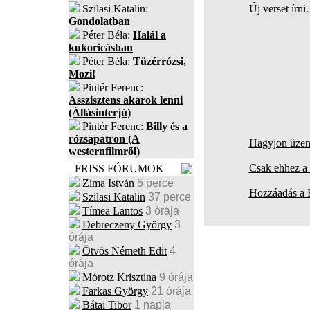
Szilasi Katalin:
Új verset írni
Gondolatban
Péter Béla:
Halál a
kukoricásban
Péter Béla:
Tüzérrózsi,
Mozi!
Pintér Ferenc:
Asszisztens akarok lenni
(Állásinterjú)
Pintér Ferenc:
Billy és a
rózsapatron (A
Hagyjon üzene
westernfilmről)
Csak ehhez a 
FRISS FÓRUMOK
Zima István
5 perce
Hozzáadás a
Szilasi Katalin
37 perce
Tímea Lantos
3 órája
Debreczeny György
3
órája
Ötvös Németh Edit
4
órája
Mórotz Krisztina
9 órája
Farkas György
21 órája
Bátai Tibor
1 napja