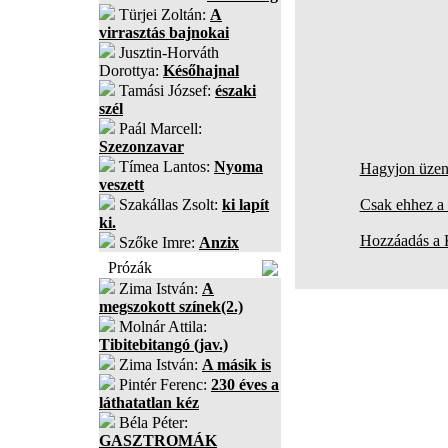
Türjei Zoltán:
A
virrasztás bajnokai
Jusztin-Horváth
Dorottya:
Későhajnal
Tamási József:
északi
szél
Paál Marcell:
Szezonzavar
Tímea Lantos:
Nyoma
Hagyjon üzene
veszett
Szakállas Zsolt:
ki lapít
Csak ehhez a 
ki.
Hozzáadás a
Szőke Imre:
Anzix
Prózák
Zima István:
A
megszokott színek(2.)
Molnár Attila:
Tibitebitangó (jav.)
Zima István:
A másik is
Pintér Ferenc:
230 éves a
láthatatlan kéz
Béla Péter:
GASZTROMÁK