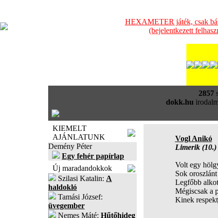
HEXAMETER játék, csak bátra
(bejelentkezett felhas
2857
s
dokk.hu
irodalm
KIEMELT
AJÁNLATUNK
Vogl Anikó
Demény Péter
Limerik (10.)
Egy fehér papírlap
Volt egy hölgy
Új maradandokkok
Sok oroszlánt 
Szilasi Katalin:
A
Legfőbb alko
haldokló
Mégiscsak a p
Tamási József:
Kinek respektj
üvegember
Nemes Máté:
Hűtőhideg