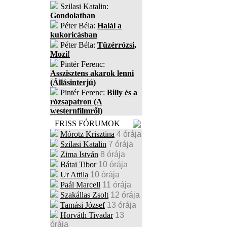
Szilasi Katalin:
Gondolatban
Péter Béla:
Halál a
kukoricásban
Péter Béla:
Tüzérrózsi,
Mozi!
Pintér Ferenc:
Asszisztens akarok lenni
(Állásinterjú)
Pintér Ferenc:
Billy és a
rózsapatron (A
westernfilmről)
FRISS FÓRUMOK
Mórotz Krisztina
4 órája
Szilasi Katalin
7 órája
Zima István
8 órája
Bátai Tibor
10 órája
Ur Attila
10 órája
Paál Marcell
11 órája
Szakállas Zsolt
12 órája
Tamási József
13 órája
Horváth Tivadar
13
órája