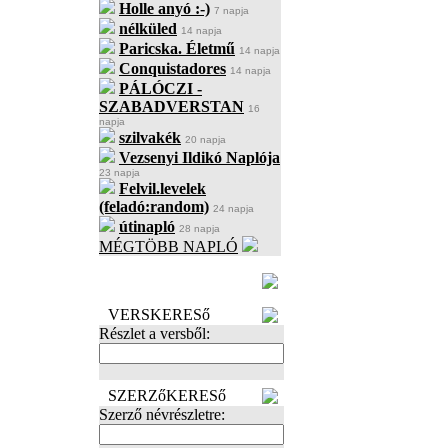
Holle anyó :-)
7 napja
nélküled
14 napja
Paricska. Életmű
14 napja
Conquistadores
14 napja
PÁLÓCZI -
SZABADVERSTAN
16
napja
szilvakék
20 napja
Vezsenyi Ildikó Naplója
23 napja
Felvil.levelek
(feladó:random)
24 napja
útinapló
28 napja
MÉGTÖBB NAPLÓ
BECENÉV
LEFOGLALÁSA
VERSKERESő
Részlet a versből:
SZERZőKERESő
Szerző névrészletre: