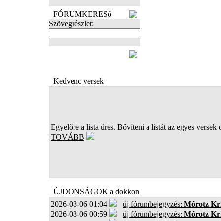
FÓRUMKERESő
Szövegrészlet:
FOTÓK
Kedvenc versek
Egyelőre a lista üres. Bővíteni a listát az egyes versek 
TOVÁBB
ÚJDONSÁGOK a dokkon
2026-08-06 01:04
új fórumbejegyzés:
Mórotz Kri
2026-08-06 00:59
új fórumbejegyzés:
Mórotz Kri