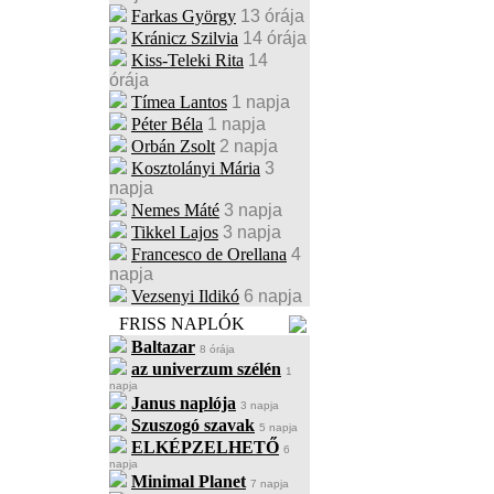
Farkas György
13 órája
Kránicz Szilvia
14 órája
Kiss-Teleki Rita
14
órája
Tímea Lantos
1 napja
Péter Béla
1 napja
Orbán Zsolt
2 napja
Kosztolányi Mária
3
napja
Nemes Máté
3 napja
Tikkel Lajos
3 napja
Francesco de Orellana
4
napja
Vezsenyi Ildikó
6 napja
FRISS NAPLÓK
Baltazar
8 órája
az univerzum szélén
1
napja
Janus naplója
3 napja
Szuszogó szavak
5 napja
ELKÉPZELHETŐ
6
napja
Minimal Planet
7 napja