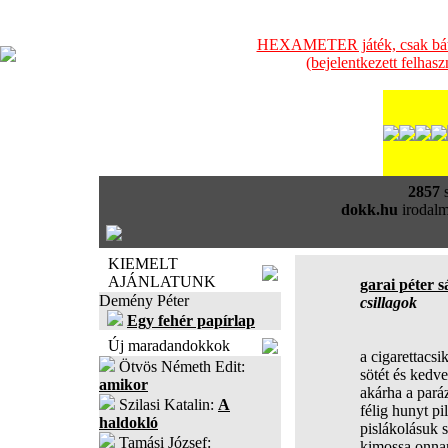
HEXAMETER játék, csak bátra
(bejelentkezett felhas
2857
s
dokk.hu
irodalm
KIEMELT
AJÁNLATUNK
garai péter 
Demény Péter
csillagok
Egy fehér papírlap
Új maradandokkok
a cigarettacsi
Ötvös Németh Edit:
sötét és kedve
amikor
akárha a pará
Szilasi Katalin:
A
félig hunyt p
haldokló
pislákolásuk
Tamási József:
kimossa onnan