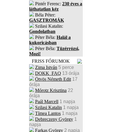
Pintér Ferenc:
230 éves a
láthatatlan kéz
Béla Péter:
GASZTROMÁK
Szilasi Katalin:
Gondolatban
Péter Béla:
Halál a
kukoricásban
Péter Béla:
Tüzérrózsi,
Mozi!
FRISS FÓRUMOK
Zima István
5 perce
DOKK_FAQ
13 órája
Ötvös Németh Edit
17
órája
Mórotz Krisztina
22
órája
Paál Marcell
1 napja
Szilasi Katalin
1 napja
Tímea Lantos
1 napja
Debreczeny György
1
napja
Farkas György
2 napja