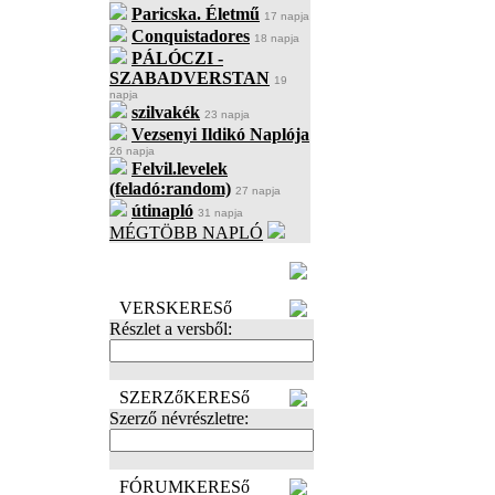
Paricska. Életmű
17 napja
Conquistadores
18 napja
PÁLÓCZI -
SZABADVERSTAN
19
napja
szilvakék
23 napja
Vezsenyi Ildikó Naplója
26 napja
Felvil.levelek
(feladó:random)
27 napja
útinapló
31 napja
MÉGTÖBB NAPLÓ
BECENÉV
LEFOGLALÁSA
VERSKERESő
Részlet a versből:
SZERZőKERESő
Szerző névrészletre:
FÓRUMKERESő