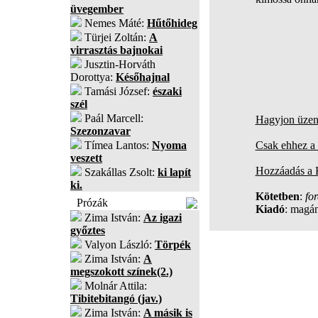
üvegember
Nemes Máté:
Hűtőhideg
Türjei Zoltán:
A
virrasztás bajnokai
Jusztin-Horváth
Dorottya:
Későhajnal
Tamási József:
északi
szél
Paál Marcell:
Hagyjon üzene
Szezonzavar
Tímea Lantos:
Nyoma
Csak ehhez a 
veszett
Hozzáadás a
Szakállas Zsolt:
ki lapít
ki.
Kötetben
:
fo
Prózák
Kiadó
: magá
Zima István:
Az igazi
győztes
Valyon László:
Törpék
Zima István:
A
megszokott színek(2.)
Molnár Attila:
Tibitebitangó (jav.)
Zima István:
A másik is