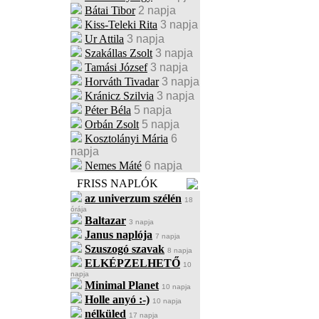
Bátai Tibor
2 napja
Kiss-Teleki Rita
3 napja
Ur Attila
3 napja
Szakállas Zsolt
3 napja
Tamási József
3 napja
Horváth Tivadar
3 napja
Kránicz Szilvia
3 napja
Péter Béla
5 napja
Orbán Zsolt
5 napja
Kosztolányi Mária
6
napja
Nemes Máté
6 napja
FRISS NAPLÓK
az univerzum szélén
18
órája
Baltazar
3 napja
Janus naplója
7 napja
Szuszogó szavak
8 napja
ELKÉPZELHETŐ
10
napja
Minimal Planet
10 napja
Holle anyó :-)
10 napja
nélküled
17 napja