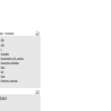
c versei
ŐK
Jók
l
Sokadik
Kosztolányi M. szerint
Genovéva ajánlása
lilis
lili
lista
Kedvenc verseim
írás)