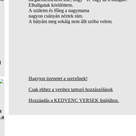
Elhallgatak körülöttem.
A szüleim és főleg a nagymama
nagyon csúnyán néztek rám.
A bátyám meg sokáig nem állt szóba velem.
t
Hagyjon üzenetet a szerzőnek!
Csak ehhez a vershez tartozó hozzászólások
Hozzáadás a KEDVENC VERSEK listájához.
s
 a