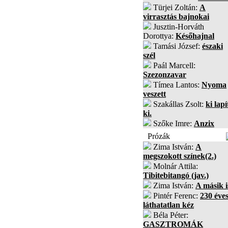
Türjei Zoltán:
A
virrasztás bajnokai
Jusztin-Horváth
Dorottya:
Későhajnal
Tamási József:
északi
szél
Paál Marcell:
Szezonzavar
Tímea Lantos:
Nyoma
veszett
Szakállas Zsolt:
ki lapí
ki.
Szőke Imre:
Anzix
Prózák
Zima István:
A
megszokott színek(2.)
Molnár Attila:
Tibitebitangó (jav.)
Zima István:
A másik i
Pintér Ferenc:
230 éves
láthatatlan kéz
Béla Péter:
GASZTROMÁK