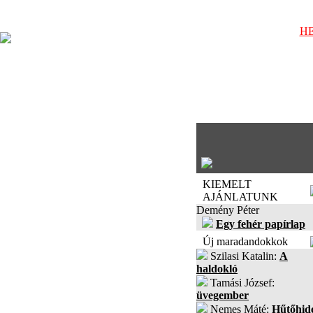
HE
KIEMELT
AJÁNLATUNK
Demény Péter
Egy fehér papírlap
Új maradandokkok
Szilasi Katalin:
A
haldokló
Tamási József:
üvegember
Nemes Máté:
Hűtőhid