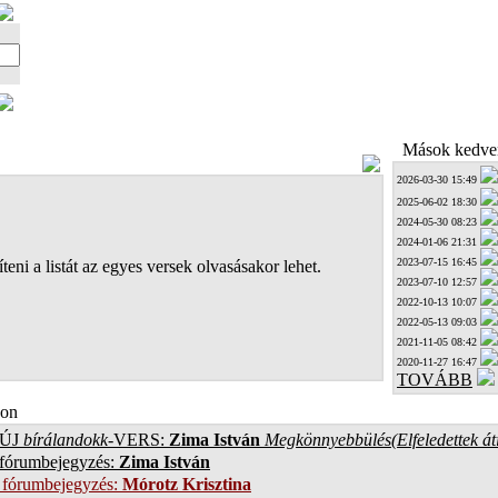
Mások kedven
2026-03-30 15:49
2025-06-02 18:30
2024-05-30 08:23
2024-01-06 21:31
2023-07-15 16:45
teni a listát az egyes versek olvasásakor lehet.
2023-07-10 12:57
2022-10-13 10:07
2022-05-13 09:03
2021-11-05 08:42
2020-11-27 16:47
TOVÁBB
on
ÚJ
bírálandokk
-VERS:
Zima István
Megkönnyebbülés(Elfeledettek át
 fórumbejegyzés:
Zima István
 fórumbejegyzés:
Mórotz Krisztina