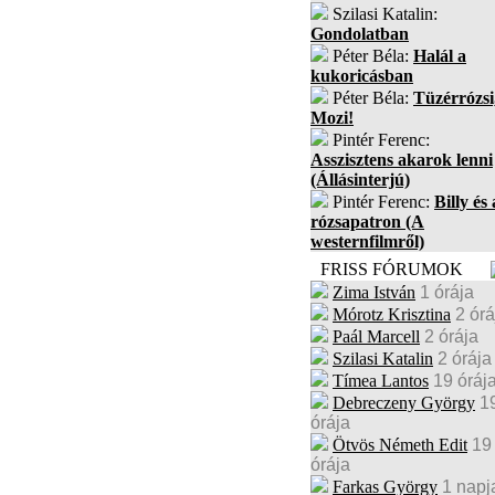
Szilasi Katalin:
Gondolatban
Péter Béla:
Halál a
kukoricásban
Péter Béla:
Tüzérrózsi
Mozi!
Pintér Ferenc:
Asszisztens akarok lenni
(Állásinterjú)
Pintér Ferenc:
Billy és 
rózsapatron (A
westernfilmről)
FRISS FÓRUMOK
Zima István
1 órája
Mórotz Krisztina
2 órá
Paál Marcell
2 órája
Szilasi Katalin
2 órája
Tímea Lantos
19 óráj
Debreczeny György
1
órája
Ötvös Németh Edit
19
órája
Farkas György
1 napj