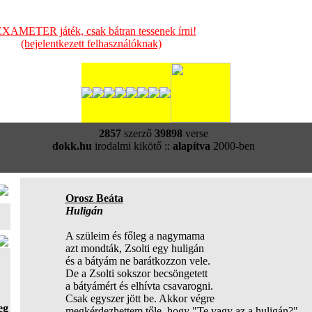
XAMETER játék, csak bátran tessenek írni!
(bejelentkezett felhasználóknak)
2857
szerző
39898
verse
dokk.hu
irodalmi kikötő ::
alapítva
2000-ben
Orosz Beáta
Huligán
A szüleim és főleg a nagymama
azt mondták, Zsolti egy huligán
és a bátyám ne barátkozzon vele.
De a Zsolti sokszor becsöngetett
a bátyámért és elhívta csavarogni.
Csak egyszer jött be. Akkor végre
eg
megkérdezhettem tőle, hogy "Te vagy az a huligán?"