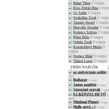
Bátai Tibor
1 napja
Kiss-Teleki Rita
2 nap
Ur Attila
2 napja
Szakállas Zsolt
2 napj
Tamási József
2 napja
Horváth Tivadar
2 nap
Kránicz Szilvia
2 napj
Péter Béla
4 napja
Orbán Zsolt
4 napja
Kosztolányi Mária
5
napja
Nemes Máté
5 napja
Tikkel Lajos
5 napja
FRISS NAPLÓK
az univerzum szélén
2
órája
Baltazar
2 napja
Janus naplója
6 napja
Szuszogó szavak
7 napj
ELKÉPZELHETŐ
9
napja
Minimal Planet
9 napja
Holle anyó :-)
9 napja