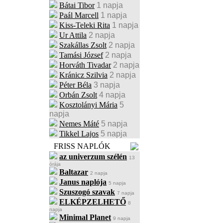
Bátai Tibor
1 napja
Paál Marcell
1 napja
Kiss-Teleki Rita
1 napja
Ur Attila
2 napja
Szakállas Zsolt
2 napja
Tamási József
2 napja
Horváth Tivadar
2 napja
Kránicz Szilvia
2 napja
Péter Béla
3 napja
Orbán Zsolt
4 napja
Kosztolányi Mária
5
napja
Nemes Máté
5 napja
Tikkel Lajos
5 napja
FRISS NAPLÓK
az univerzum szélén
13
órája
Baltazar
2 napja
Janus naplója
5 napja
Szuszogó szavak
7 napja
ELKÉPZELHETŐ
8
napja
Minimal Planet
9 napja