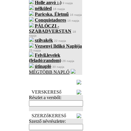
Holle anyó :-)
9 napja
nélküled
16 napja
Paricska. Életmű
16 napja
Conquistadores
16 napja
PÁLÓCZI -
SZABADVERSTAN
18
napja
szilvakék
22 napja
Vezsenyi Ildikó Naplója
25 napja
Felvil.levelek
(feladó:random)
26 napja
útinapló
30 napja
MÉGTÖBB NAPLÓ
BECENÉV
LEFOGLALÁSA
VERSKERESő
Részlet a versből:
SZERZőKERESő
Szerző névrészletre: