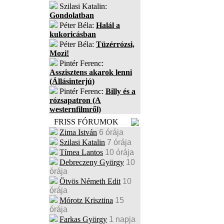
Szilasi Katalin:
Gondolatban
Péter Béla:
Halál a
kukoricásban
Péter Béla:
Tüzérrózsi,
Mozi!
Pintér Ferenc:
Asszisztens akarok lenni
(Állásinterjú)
Pintér Ferenc:
Billy és a
rózsapatron (A
westernfilmről)
FRISS FÓRUMOK
Zima István
6 órája
Szilasi Katalin
7 órája
Tímea Lantos
10 órája
Debreczeny György
10
órája
Ötvös Németh Edit
10
órája
Mórotz Krisztina
15
órája
Farkas György
1 napja