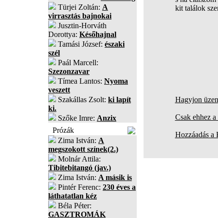
Türjei Zoltán:
A
kit találok sz
virrasztás bajnokai
Jusztin-Horváth
Dorottya:
Későhajnal
Tamási József:
északi
szél
Paál Marcell:
Szezonzavar
Tímea Lantos:
Nyoma
veszett
Szakállas Zsolt:
ki lapít
Hagyjon üzene
ki.
Csak ehhez a 
Szőke Imre:
Anzix
Prózák
Hozzáadás a
Zima István:
A
megszokott színek(2.)
Molnár Attila:
Tibitebitangó (jav.)
Zima István:
A másik is
Pintér Ferenc:
230 éves a
láthatatlan kéz
Béla Péter:
GASZTROMÁK