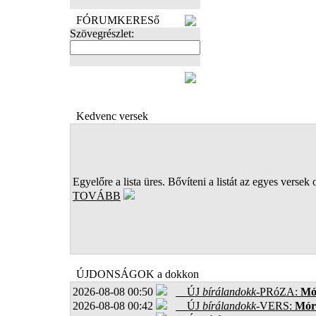
FÓRUMKERESő
Szövegrészlet:
FOTÓK
Kedvenc versek
Egyelőre a lista üres. Bővíteni a listát az egyes versek 
TOVÁBB
ÚJDONSÁGOK a dokkon
2026-08-08 00:50
ÚJ
bírálandokk
-PRóZA:
Mór
2026-08-08 00:42
ÚJ
bírálandokk
-VERS:
Móro