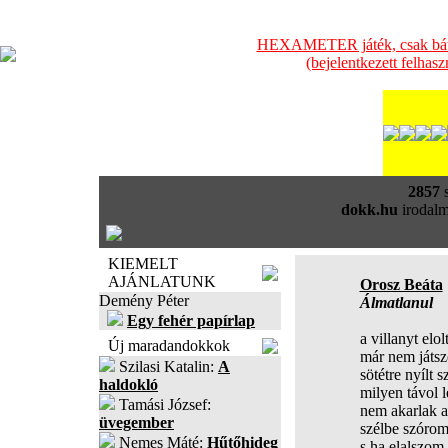
HEXAMETER játék, csak bátra
(bejelentkezett felhas
2857
s
dokk.hu
irodalm
KIEMELT
AJÁNLATUNK
Orosz Beáta
Demény Péter
Álmatlanul
Egy fehér papírlap
a villanyt elol
Új maradandokkok
már nem játs
Szilasi Katalin:
A
sötétre nyílt
haldokló
milyen távol l
Tamási József:
nem akarlak a
üvegember
szélbe szóro
Nemes Máté:
Hűtőhideg
s ha elalszo