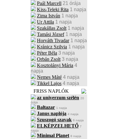
Paál Marcell
21 órája
Kiss-Teleki Rita
1 napja
Zima István
1 napja
Ur Attila
1 napja
Szakállas Zsolt
1 napja
Tamási József
1 napja
Horváth Tivadar
1 napja
Kránicz Szilvia
1 napja
Péter Béla
3 napja
Orbán Zsolt
3 napja
Kosztolányi Mária
4
napja
Nemes Máté
4 napja
Tikkel Lajos
4 napja
FRISS NAPLÓK
az univerzum szélén
20
órája
Baltazar
1 napja
Janus naplója
4 napja
Szuszogó szavak
6 napja
ELKÉPZELHETŐ
7
napja
Minimal Planet
8 napja