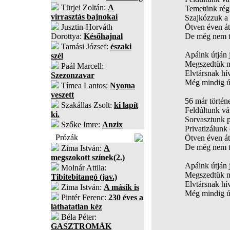
Türjei Zoltán:
A
Temetünk rég
virrasztás bajnokai
Szajkózzuk a
Jusztin-Horváth
Ötven éven át
Dorottya:
Későhajnal
De még nem tu
Tamási József:
északi
Apáink útján
szél
Megszedtük m
Paál Marcell:
Elvtársnak hí
Szezonzavar
Még mindig ú
Tímea Lantos:
Nyoma
veszett
56 már történ
Szakállas Zsolt:
ki lapít
Feldúltunk vár
ki.
Sorvasztunk p
Szőke Imre:
Anzix
Privatizálunk
Prózák
Ötven éven át
De még nem tu
Zima István:
A
megszokott színek(2.)
Apáink útján
Molnár Attila:
Megszedtük m
Tibitebitangó (jav.)
Elvtársnak hí
Zima István:
A másik is
Még mindig ú
Pintér Ferenc:
230 éves a
láthatatlan kéz
Béla Péter:
GASZTROMÁK