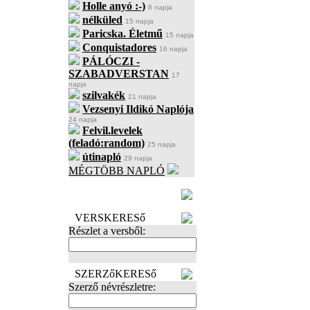
Holle anyó :-)
8 napja
nélküled
15 napja
Paricska. Életmű
15 napja
Conquistadores
16 napja
PÁLÓCZI -
SZABADVERSTAN
17
napja
szilvakék
21 napja
Vezsenyi Ildikó Naplója
24 napja
Felvil.levelek
(feladó:random)
25 napja
útinapló
29 napja
MÉGTÖBB NAPLÓ
BECENÉV
LEFOGLALÁSA
VERSKERESő
Részlet a versből:
SZERZőKERESő
Szerző névrészletre: