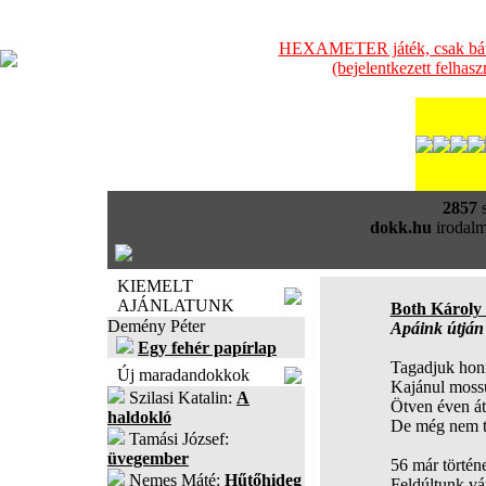
HEXAMETER játék, csak bátra
(bejelentkezett felhas
2857
s
dokk.hu
irodalm
KIEMELT
AJÁNLATUNK
Both Károly 
Demény Péter
Apáink útján
Egy fehér papírlap
Tagadjuk hon
Új maradandokkok
Kajánul moss
Szilasi Katalin:
A
Ötven éven át
haldokló
De még nem tu
Tamási József:
üvegember
56 már történ
Nemes Máté:
Hűtőhideg
Feldúltunk vár