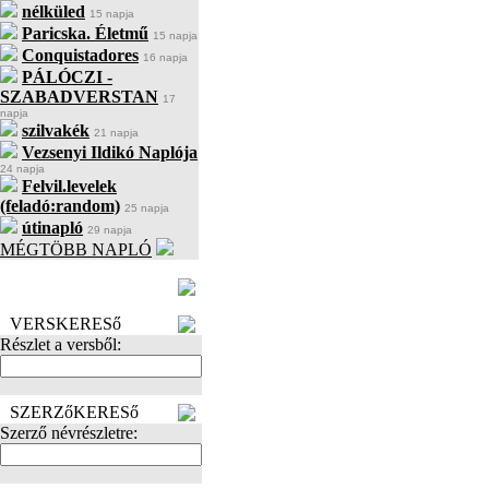
nélküled
15 napja
Paricska. Életmű
15 napja
Conquistadores
16 napja
PÁLÓCZI -
SZABADVERSTAN
17
napja
szilvakék
21 napja
Vezsenyi Ildikó Naplója
24 napja
Felvil.levelek
(feladó:random)
25 napja
útinapló
29 napja
MÉGTÖBB NAPLÓ
BECENÉV
LEFOGLALÁSA
VERSKERESő
Részlet a versből:
SZERZőKERESő
Szerző névrészletre: