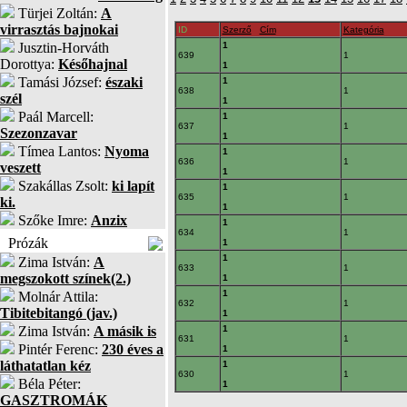
Türjei Zoltán:
A
virrasztás bajnokai
ID
Szerző
Cím
Kategória
Jusztin-Horváth
1
639
1
Dorottya:
Későhajnal
1
Tamási József:
északi
1
638
1
szél
1
Paál Marcell:
1
637
1
Szezonzavar
1
Tímea Lantos:
Nyoma
1
636
1
veszett
1
Szakállas Zsolt:
ki lapít
1
635
1
ki.
1
Szőke Imre:
Anzix
1
634
1
Prózák
1
1
Zima István:
A
633
1
megszokott színek(2.)
1
1
Molnár Attila:
632
1
Tibitebitangó (jav.)
1
Zima István:
A másik is
1
631
1
Pintér Ferenc:
230 éves a
1
láthatatlan kéz
1
630
1
Béla Péter:
1
GASZTROMÁK