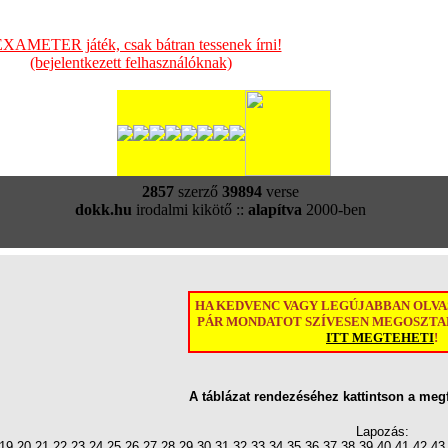
XAMETER játék, csak bátran tessenek írni!
(bejelentkezett felhasználóknak)
2857
szerző
39894
verse
dokk.hu
irodalmi kikötő ::
alapítva
2000-ben
HA KEDVENC VAGY LEGÚJABBAN OLV
PÁR MONDATOT SZÍVESEN MEGOSZTAN
ITT MEGTEHETI
!
A táblázat rendezéséhez kattintson a meg
Lapozás:
19
20
21
22
23
24
25
26
27
28
29
30
31
32
33
34
35
36
37
38
39
40
41
42
43