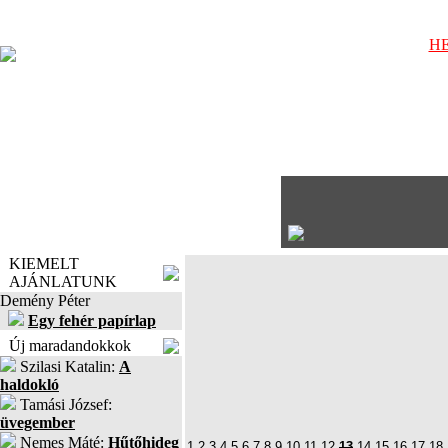
HE
KIEMELT
AJÁNLATUNK
Demény Péter
Egy fehér papírlap
Új maradandokkok
Szilasi Katalin:
A
haldokló
Tamási József:
üvegember
Nemes Máté:
Hűtőhideg
1
2
3
4
5
6
7
8
9
10
11
12
13
14
15
16
17
18