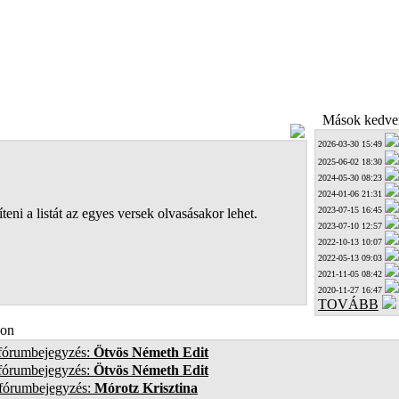
Mások kedven
2026-03-30 15:49
2025-06-02 18:30
2024-05-30 08:23
2024-01-06 21:31
2023-07-15 16:45
teni a listát az egyes versek olvasásakor lehet.
2023-07-10 12:57
2022-10-13 10:07
2022-05-13 09:03
2021-11-05 08:42
2020-11-27 16:47
TOVÁBB
on
 fórumbejegyzés:
Ötvös Németh Edit
 fórumbejegyzés:
Ötvös Németh Edit
 fórumbejegyzés:
Mórotz Krisztina