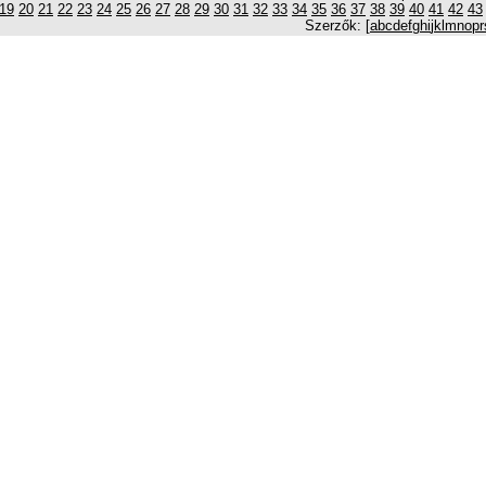
19
20
21
22
23
24
25
26
27
28
29
30
31
32
33
34
35
36
37
38
39
40
41
42
43
Szerzők: [
a
b
c
d
e
f
g
h
i
j
k
l
m
n
o
p
r