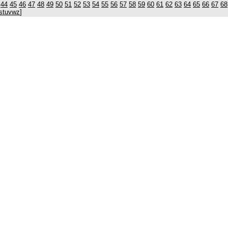
44
45
46
47
48
49
50
51
52
53
54
55
56
57
58
59
60
61
62
63
64
65
66
67
68
s
t
u
v
w
z
]