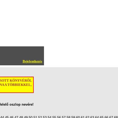
Bejelentkezés
ASOTT KÖNYVÉRŐL
A A TÖBBIEKKEL,
felelő oszlop nevére!
44
45
46
47
48
49
50
51
52
53
54
55
56
57
58
59
60
61
62
63
64
65
66
67
68