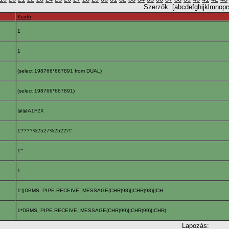
Szerzők: [
a
b
c
d
e
f
g
h
i
j
k
l
m
n
o
p
r
Kiadó
1
1
(select 198766*667891 from DUAL)
(select 198766*667891)
@@A1F2X
1????%2527%2522\'\"
1'"
1
1'||DBMS_PIPE.RECEIVE_MESSAGE(CHR(98)||CHR(98)||CH
1*DBMS_PIPE.RECEIVE_MESSAGE(CHR(99)||CHR(99)||CHR(
Lapozás: