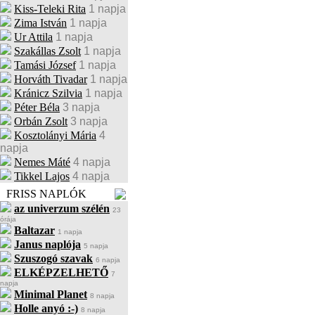
Kiss-Teleki Rita
1 napja
Zima István
1 napja
Ur Attila
1 napja
Szakállas Zsolt
1 napja
Tamási József
1 napja
Horváth Tivadar
1 napja
Kránicz Szilvia
1 napja
Péter Béla
3 napja
Orbán Zsolt
3 napja
Kosztolányi Mária
4
napja
Nemes Máté
4 napja
Tikkel Lajos
4 napja
FRISS NAPLÓK
az univerzum szélén
23
órája
Baltazar
1 napja
Janus naplója
5 napja
Szuszogó szavak
6 napja
ELKÉPZELHETŐ
7
napja
Minimal Planet
8 napja
Holle anyó :-)
8 napja