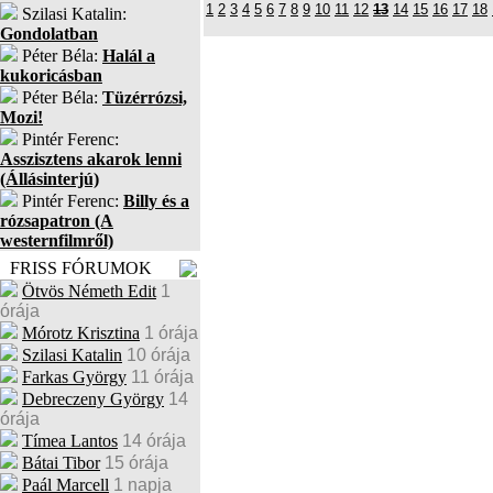
1
2
3
4
5
6
7
8
9
10
11
12
13
14
15
16
17
18
Szilasi Katalin:
Gondolatban
Péter Béla:
Halál a
kukoricásban
Péter Béla:
Tüzérrózsi,
Mozi!
Pintér Ferenc:
Asszisztens akarok lenni
(Állásinterjú)
Pintér Ferenc:
Billy és a
rózsapatron (A
westernfilmről)
FRISS FÓRUMOK
Ötvös Németh Edit
1
órája
Mórotz Krisztina
1 órája
Szilasi Katalin
10 órája
Farkas György
11 órája
Debreczeny György
14
órája
Tímea Lantos
14 órája
Bátai Tibor
15 órája
Paál Marcell
1 napja