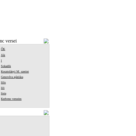
c versei
ŐK
Jók
l
Sokadik
Kosztolányi M. szerint
Genovéva ajánlása
lilis
lili
lista
Kedvenc verseim