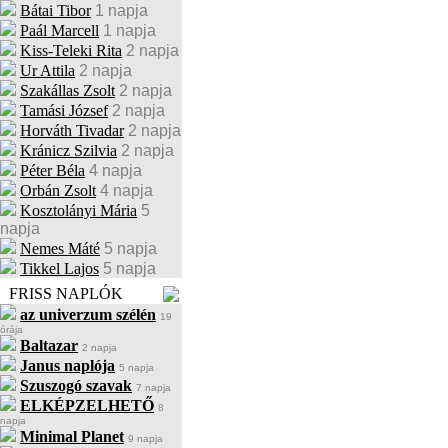
Bátai Tibor
1 napja
Paál Marcell
1 napja
Kiss-Teleki Rita
2 napja
Ur Attila
2 napja
Szakállas Zsolt
2 napja
Tamási József
2 napja
Horváth Tivadar
2 napja
Kránicz Szilvia
2 napja
Péter Béla
4 napja
Orbán Zsolt
4 napja
Kosztolányi Mária
5
napja
Nemes Máté
5 napja
Tikkel Lajos
5 napja
FRISS NAPLÓK
az univerzum szélén
19
órája
Baltazar
2 napja
Janus naplója
5 napja
Szuszogó szavak
7 napja
ELKÉPZELHETŐ
8
napja
Minimal Planet
9 napja