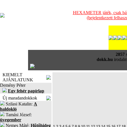
HEXAMETER játék, csak bátra
(bejelentkezett felhas
2857
s
dokk.hu
irodalm
KIEMELT
AJÁNLATUNK
Demény Péter
Egy fehér papírlap
Új maradandokkok
Szilasi Katalin:
A
haldokló
Tamási József:
üvegember
Nemes Máté:
Hűtőhideg
1
2
3
4
5
6
7
8
9
10
11
12
13
14
15
16
17
18