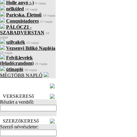
Holle anyó :-)
9 napja
nélküled
16 napja
Paricska. Életmű
16 napja
Conquistadores
17 napja
PÁLÓCZI -
SZABADVERSTAN
18
napja
szilvakék
22 napja
Vezsenyi Ildikó Naplója
25 napja
Felvil.levelek
(feladó:random)
26 napja
útinapló
30 napja
MÉGTÖBB NAPLÓ
BECENÉV
LEFOGLALÁSA
VERSKERESő
Részlet a versből:
SZERZőKERESő
Szerző névrészletre: