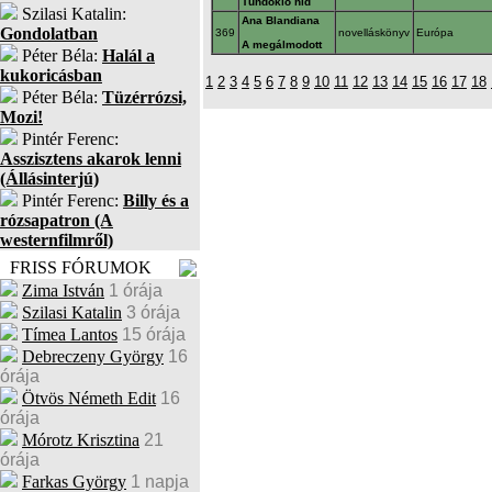
Tündöklõ híd
Szilasi Katalin:
Ana Blandiana
Gondolatban
369
novelláskönyv
Európa
A megálmodott
Péter Béla:
Halál a
kukoricásban
1
2
3
4
5
6
7
8
9
10
11
12
13
14
15
16
17
18
Péter Béla:
Tüzérrózsi,
Mozi!
Pintér Ferenc:
Asszisztens akarok lenni
(Állásinterjú)
Pintér Ferenc:
Billy és a
rózsapatron (A
westernfilmről)
FRISS FÓRUMOK
Zima István
1 órája
Szilasi Katalin
3 órája
Tímea Lantos
15 órája
Debreczeny György
16
órája
Ötvös Németh Edit
16
órája
Mórotz Krisztina
21
órája
Farkas György
1 napja