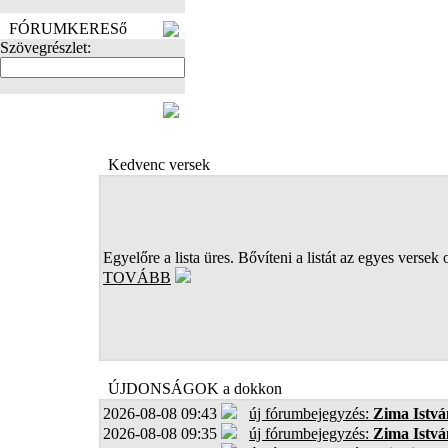
FÓRUMKERESő
Szövegrészlet:
FOTÓK
Kedvenc versek
Egyelőre a lista üres. Bővíteni a listát az egyes versek 
TOVÁBB
ÚJDONSÁGOK a dokkon
2026-08-08 09:43
új fórumbejegyzés:
Zima Istvá
2026-08-08 09:35
új fórumbejegyzés:
Zima Istvá