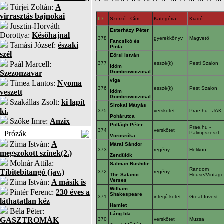
Türjei Zoltán:
A
virrasztás bajnokai
ID
Szerző
Cím
Kategória
Kiadó
Jusztin-Horváth
Esterházy Péter
Dorottya:
Későhajnal
378
gyerekkönyv
Magvetõ
Fancsikó és
Tamási József:
északi
Pinta
szél
Eörsi István
Paál Marcell:
377
esszé(k)
Pesti Szalon
Idõm
Szezonzavar
Gombrowiczcsal
viga
Tímea Lantos:
Nyoma
376
esszé(k)
Pest Szalon
veszett
Idõm
Gombrowiczcsal
Szakállas Zsolt:
ki lapít
Sirokai Mátyás
ki.
375
verskötet
Prae.hu - JAK
Pohárutca
Szőke Imre:
Anzix
Pollágh Péter
Prae.hu -
374
verskötet
Prózák
Palimpszeszt
Vörösróka
Zima István:
A
Márai Sándor
373
regény
Helikon
megszokott színek(2.)
Zendülõk
Molnár Attila:
Salman Rushdie
Random
Tibitebitangó (jav.)
372
regény
The Satanic
House/Vintag
Verses
Zima István:
A másik is
William
Pintér Ferenc:
230 éves a
Shakespeare
371
interjú kötet
Great Invest
láthatatlan kéz
Hamlet
Béla Péter:
Láng Ida
GASZTROMÁK
370
verskötet
Muzsa