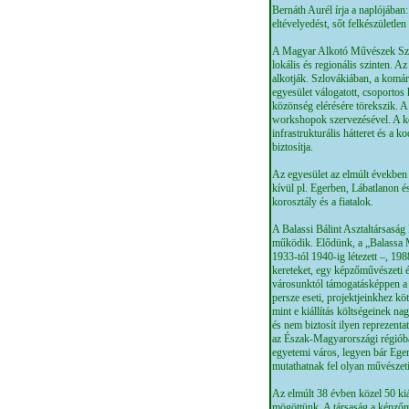
Bernáth Aurél írja a naplójában
eltévelyedést, sőt felkészületle
A Magyar Alkotó Művészek Szlov
lokális és regionális szinten. 
alkotják. Szlovákiában, a komá
egyesület válogatott, csoportos 
közönség elérésére törekszik. A
workshopok szervezésével. A köz
infrastrukturális hátteret és 
biztosítja.
Az egyesület az elmúlt években
kívül pl. Egerben, Lábatlanon 
korosztály és a fiatalok.
A Balassi Bálint Asztaltársasá
működik. Elődünk, a „Balassa M
1933-tól 1940-ig létezett –, 19
kereteket, egy képzőművészeti 
városunktól támogatásképpen a m
persze eseti, projektjeinkhez kö
mint e kiállítás költségeinek 
és nem biztosít ilyen reprezenta
az Észak-Magyarországi régióba
egyetemi város, legyen bár Ege
mutathatnak fel olyan művészet
Az elmúlt 38 évben közel 50 kiá
mögöttünk. A társaság a képzőm