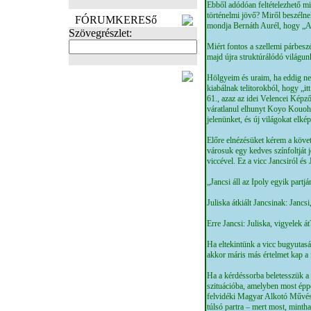
Ebből adódóan feltételezhető m
történelmi jövő? Miről beszélne
FÓRUMKERESő
mondja Bernáth Aurél, hogy „A 
Szövegrészlet:
Miért fontos a szellemi párbesz
majd újra struktúrálódó világu
FOTÓK
Hölgyeim és uraim, ha eddig nem
kiabálnak telitorokból, hogy „i
61., azaz az idei Velencei Kép
váratlanul elhunyt Koyo Kouoh 
jelenünket, és új világokat elkép
Előre elnézésüket kérem a köve
városuk egy kedves színfoltját 
viccével. Ez a vicc Jancsiról és 
„Jancsi áll az Ipoly egyik partj
Juliska átkiált Jancsinak: Jancsi,
Erre Jancsi: Juliska, vigyelek á
Ha eltekintünk a vicc bugyutasá
akkor máris más értelmet kap a f
Ha a kérdéssorba beletesszük a 
szituációba, amelyben most épp
felvidéki Magyar Alkotó Művés
túlsó partra – mert most, mint