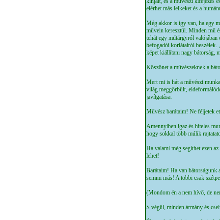
kínjait, és a művészi kifejezés 
elérhet más lelkeket és a humán
Még akkor is így van, ha egy m
művein keresztül. Minden mű és 
tehát egy műtárgyról valójában
befogadói korlátairól beszélek.
képet kiállítani nagy bátorság, 
Köszönet a művészeknek a báto
Mert mi is hát a művészi munka?
világ meggörbült, eldeformálódo
javítgatása.
Művész barátaim! Ne féljetek et
Amennyiben igaz és hiteles munk
hogy sokkal több múlik rajtatato
Ha valami még segíthet ezen az ö
lehet!
Barátaim! Ha van bátorságunk a
semmi más! A többi csak szétp
(Mondom én a nem hívő, de nem 
S végül, minden ármány és cselv