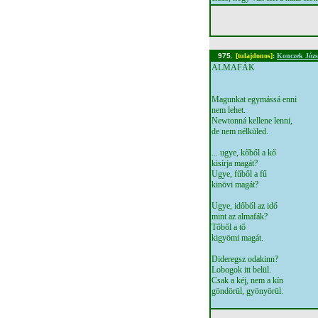
975.
[tulajdonos]
:
Konczek Józs
ALMAFÁK
Magunkat egymássá enni
nem lehet.
Newtonná kellene lenni,
de nem nélküled.
... ugye, kőből a kő
kisírja magát?
Ugye, fűből a fű
kinövi magát?
Ugye, időből az idő
mint az almafák?
Tőből a tő
kigyömi magát.
Dideregsz odakinn?
Lobogok itt belül.
Csak a kéj, nem a kín
göndörül, gyönyörül.