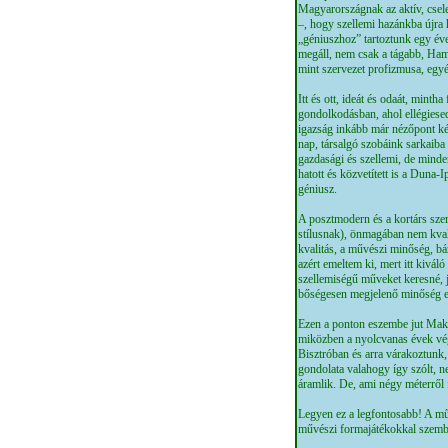
Magyarországnak az aktív, csel
–, hogy szellemi hazánkba újra
„géniuszhoz” tartoztunk egy évez
megáll, nem csak a tágabb, Ha
mint szervezet profizmusa, egy
Itt és ott, ideát és odaát, mint
gondolkodásban, ahol ellégiesed
igazság inkább már nézőpont kér
nap, társalgó szobáink sarkaiba 
gazdasági és szellemi, de minde
hatott és közvetített is a Duna-
géniusz.
A posztmodern és a kortárs sze
stílusnak), önmagában nem kval
kvalitás, a művészi minőség, bá
azért emeltem ki, mert itt kivá
szellemiségű műveket keresné, ja
bőségesen megjelenő minőség el
Ezen a ponton eszembe jut Mako
miközben a nyolcvanas évek vég
Bisztróban és arra várakoztunk,
gondolata valahogy így szólt, ne
áramlik. De, ami négy méterről 
Legyen ez a legfontosabb! A műv
művészi formajátékokkal szembe