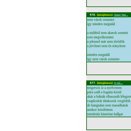
978.
[tulajdonos]
:
Amor fati...
nem várok semmire
így minden megtalál
a múltból nem akarok semmit
sem megváltoztatni
a jelennel már nem törődök
a jövőmet nem én irányítom
minden megtalál
így nem várok semmire
977.
[tulajdonos]
:
A szó...
tengersós íz a nyelvemen
pára száll a fogaim közül
akár a bálnák elhasznált lélegzet
csapkodok tiltakozok vergődök
de hangtalan nem maradhatok
amikor körülöttem
mindenki kitartóan hallgat