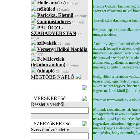
Holle anyó :-)
8 napja
Brunda Gusztáv kiállításmegnyi
nélküled
15 napja
szöveget változtatás nélkül közö
Paricska. Életmű
15 napja
Tisztelt szlovákiai magyar kiáll
Conquistadores
15 napja
PÁLÓCZI -
Ez a mai nap, ez a mai alkalom 
SZABADVERSTAN
17
ünnepi alkalom.
napja
szilvakék
Amikor világunk hatalmi tébolyb
21 napja
áldozzák fel saját érdekeik kite
Vezsenyi Ildikó Naplója
ünnepelni, az emberi kreativitá
24 napja
démonaival szemben? Mert ahelye
Felvil.levelek
áldozatként gyaláznánk, mosoly
(feladó:random)
25 napja
minőség az emberi természetben
útinapló
29 napja
MÉGTÖBB NAPLÓ
Pedig ebben a teremben valószí
talán a világ legismertebb rajza
BECENÉV
akkori szuper fegyver, hanem a
LEFOGLALÁSA
Figyelem, 1500 körül jártunk!
VERSKERESő
Szinte összezavarodunk a ránk t
Részlet a versből:
Múltunk szocializmusnak (ma eg
elmagyarázták nekem a salgótar
telerakott, gyári portól terhes 
SZERZőKERESő
fogyatékos, állandóan vigyorgó 
munka (vagyis a társadalom szell
Szerző névrészletre:
nem kérdés, hogy ez mindig így 