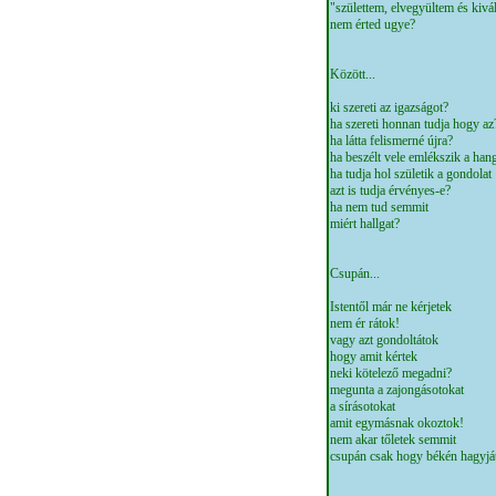
"születtem, elvegyültem és kivá
nem érted ugye?
Között...
ki szereti az igazságot?
ha szereti honnan tudja hogy az
ha látta felismerné újra?
ha beszélt vele emlékszik a han
ha tudja hol születik a gondolat
azt is tudja érvényes-e?
ha nem tud semmit
miért hallgat?
Csupán...
Istentől már ne kérjetek
nem ér rátok!
vagy azt gondoltátok
hogy amit kértek
neki kötelező megadni?
megunta a zajongásotokat
a sírásotokat
amit egymásnak okoztok!
nem akar tőletek semmit
csupán csak hogy békén hagyját