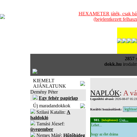
HEXAMETER játék, csak bátra
(bejelentkezett felhas
2857
s
dokk.hu
irodalm
KIEMELT
AJÁNLATUNK
NAPLÓK
:
A vá
Demény Péter
Egy fehér papírlap
Legutóbbi olvasó:
2026-08-07 05:2
Új maradandokkok
Korábbi hozzászólások:
Szilasi Katalin:
A
haldokló
981.
[tulajdonos]
:
Újak...
Tamási József:
Lehet...
üvegember
hogy az élet dráma
Nemes Máté:
Hűtőhideg