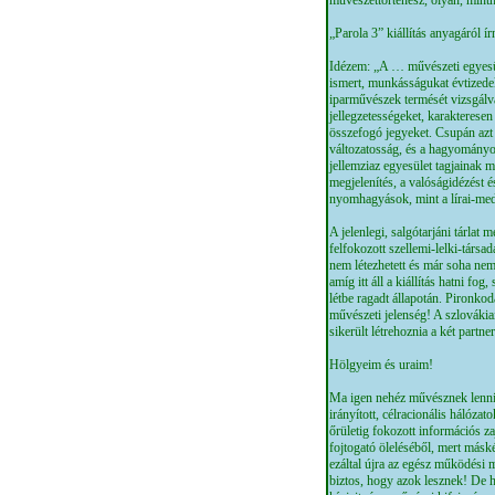
művészettörténész, olyan, mintha
„Parola 3” kiállítás anyagáról í
Idézem: „A … művészeti egyesüle
ismert, munkásságukat évtizede
iparművészek termését vizsgálv
jellegzetességeket, karakterese
összefogó jegyeket. Csupán azt 
változatosság, és a hagyományo
jellemziaz egyesület tagjainak 
megjelenítés, a valóságidézést é
nyomhagyások, mint a lírai-me
A jelenlegi, salgótarjáni tárlat
felfokozott szellemi-lelki-társ
nem létezhetett és már soha nem l
amíg itt áll a kiállítás hatni f
létbe ragadt állapotán. Pironko
művészeti jelenség! A szlovákia
sikerült létrehoznia a két partne
Hölgyeim és uraim!
Ma igen nehéz művésznek lenni. A
irányított, célracionális hálóza
őrületig fokozott információs za
fojtogató öleléséből, mert másk
ezáltal újra az egész működési 
biztos, hogy azok lesznek! De 