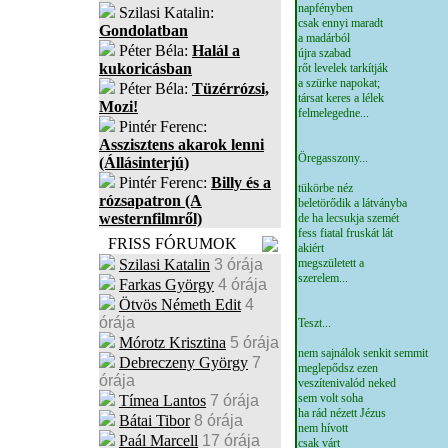
napfényben
Szilasi Katalin:
csak ennyi maradt
Gondolatban
a madárból
Péter Béla:
Halál a
újra szabad
kukoricásban
rőt levelek tarkítják
a szürke napokat;
Péter Béla:
Tüzérrózsi,
társat keres a lélek
Mozi!
felmelegedne...
Pintér Ferenc:
Asszisztens akarok lenni
Öregasszony...
(Állásinterjú)
Pintér Ferenc:
Billy és a
tükörbe néz
rózsapatron (A
beletörődik a látványba
westernfilmről)
de ha lecsukja szemét
fess fiatal fruskát lát
FRISS FÓRUMOK
akiért
Szilasi Katalin
3 órája
megszületett a
szerelem...
Farkas György
4 órája
Ötvös Németh Edit
4
órája
Teszt...
Mórotz Krisztina
5 órája
nem sajnálok senkit semmit
Debreczeny György
7
meglepődsz ezen
órája
veszítenivalód neked
sem volt soha
Tímea Lantos
7 órája
ha rád nézett Jézus
Bátai Tibor
8 órája
nem hívott
Paál Marcell
17 órája
csak várt