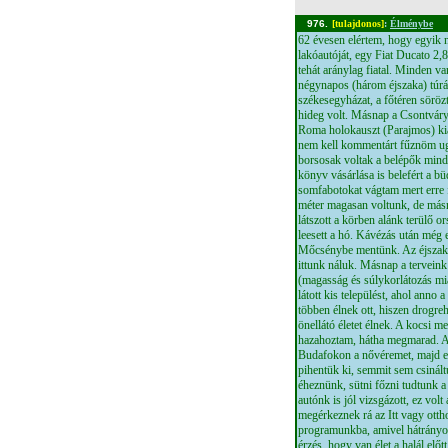
976.
[tulajdonos]
:
Élménybe
62 évesen elértem, hogy egyik n
lakóautóját, egy Fiat Ducato 2,8
tehát aránylag fiatal. Minden v
négynapos (három éjszaka) túrát
székesegyházat, a főtéren söröz
hideg volt. Másnap a Csontváry
Roma holokauszt (Parajmos) ki
nem kell kommentárt fűznöm u
borsosak voltak a belépők minde
könyv vásárlása is belefért a b
somfabotokat vágtam mert erre f
méter magasan voltunk, de másn
látszott a körben alánk terülő o
leesett a hó. Kávézás után még 
Mőcsénybe mentünk. Az éjszakát 
ittunk náluk. Másnap a tervein
(magasság és súlykorlátozás mia
látott kis települést, ahol anno
többen élnek ott, hiszen drogreha
önellátó életet élnek. A kocsi m
hazahoztam, hátha megmarad. A
Budafokon a nővéremet, majd est
pihentük ki, semmit sem csináltu
éheznünk, sütni főzni tudtunk 
autónk is jól vizsgázott, ez vo
megérkeznek rá az Itt vagy otth
programunkba, amivel hátrányos
érzés, hogy van élet a halál előt