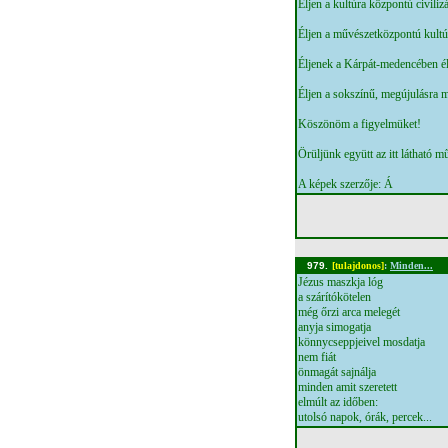
Éljen a kultúra központú civiliz
Éljen a művészetközpontú kultú
Éljenek a Kárpát-medencében é
Éljen a sokszínű, megújulásra m
Köszönöm a figyelmüket!
Örüljünk együtt az itt látható 
A képek szerzője: Á
979.
[tulajdonos]
:
Minden...
Jézus maszkja lóg
a szárítókötelen
még őrzi arca melegét
anyja simogatja
könnycseppjeivel mosdatja
nem fiát
önmagát sajnálja
minden amit szeretett
elmúlt az időben:
utolsó napok, órák, percek...