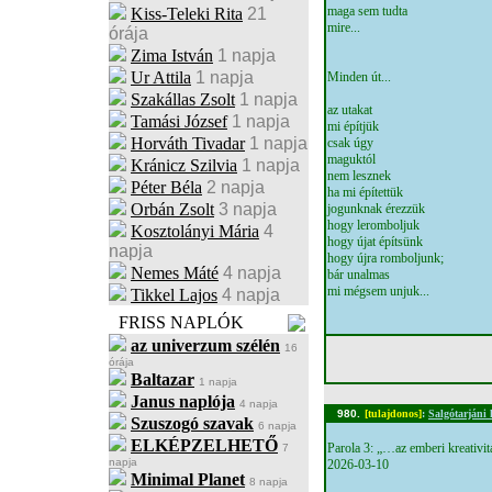
maga sem tudta
Kiss-Teleki Rita
21
mire...
órája
Zima István
1 napja
Ur Attila
1 napja
Minden út...
Szakállas Zsolt
1 napja
az utakat
Tamási József
1 napja
mi építjük
Horváth Tivadar
1 napja
csak úgy
maguktól
Kránicz Szilvia
1 napja
nem lesznek
Péter Béla
2 napja
ha mi építettük
Orbán Zsolt
3 napja
jogunknak érezzük
hogy leromboljuk
Kosztolányi Mária
4
hogy újat építsünk
napja
hogy újra romboljunk;
Nemes Máté
4 napja
bár unalmas
mi mégsem unjuk...
Tikkel Lajos
4 napja
FRISS NAPLÓK
az univerzum szélén
16
órája
Baltazar
1 napja
Janus naplója
4 napja
980.
[tulajdonos]
:
Salgótarjáni 
Szuszogó szavak
6 napja
ELKÉPZELHETŐ
Parola 3: „…az emberi kreativi
7
napja
2026-03-10
Minimal Planet
8 napja