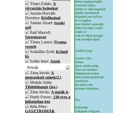
hamar megtapasztaljuk
Türjei Zoltán:
A
évezredek tudása
virrasztás bajnokai
néhány év alatt megadatik
Jusztin-Horváth
minden újszülöttnek
dolgoznia sem kell érte
Dorottya:
Későhajnal
és ez tragikus
Tamási József:
északi
mire felnőtté cseperedik
szél
többet tud mint a szülei
valaha is?
Paál Marcell:
csak ne váljon tömeggé
Szezonzavar
csak maradjon légies...
Tímea Lantos:
Nyoma
veszett
Anélkül, hogy...
Szakállas Zsolt:
ki lapít
ki.
éreztem volna
Szőke Imre:
Anzix
tudtam
igenis tudtam pedig
Prózák
soha sem tanultam
Zima István:
A
fájdalommá torzított
megszokott színek(2.)
hitek között bandukolok
reménylem
Molnár Attila:
tán eljutok oda
Tibitebitangó (jav.)
ahonnan elindultam...
Zima István:
A másik is
Pintér Ferenc:
230 éves a
Ősz...
láthatatlan kéz
Béla Péter:
hollótollak
GASZTROMÁK
csillognak a bágyadt