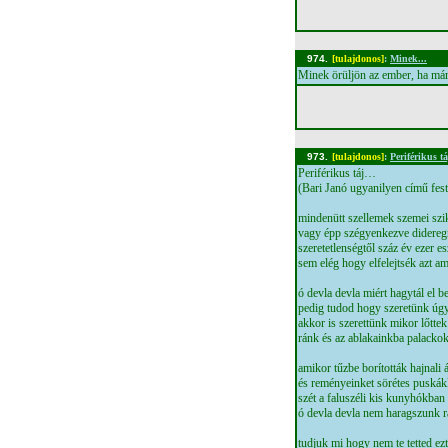
974.
[tulajdonos]
:
Minek...
Minek örüljön az ember, ha má
973.
[tulajdonos]
:
Periférikus tá
Periférikus táj…
(Bari Janó ugyanilyen című fest
mindenütt szellemek szemei szi
vagy épp szégyenkezve didereg
szeretetlenségtől száz év ezer e
sem elég hogy elfelejtsék azt ami
ó devla devla miért hagytál el 
pedig tudod hogy szeretünk úg
akkor is szerettünk mikor lőtte
ránk és az ablakainkba palacko
amikor tűzbe borították hajnali 
és reményeinket sörétes puskákk
szét a faluszéli kis kunyhókba
ó devla devla nem haragszunk r
tudjuk mi hogy nem te tetted ez