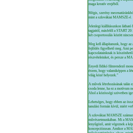
maga kreatív erejéből.
Mégis, szerény mecenatúránkból
mint a szlovákiai MAMSZE-é.
Jelenlegi kiállításunkon láthat
tagjaitól, másfelől a START 20
két csoportosulás között nincsen
Meg kell állapítanunk, hogy az 
fejlődés figyelhető meg. Ami p
kapcsolatainknak is köszönhető, 
részvételeinket, és persze a M
Enyedi Ildikó filmrendező mond
érzem, hogy valamiképpen a léte
világ közé helyezek.”
A művek létrehozásának talán ez
csoda lenne, ha ez a motívum ne
Ahol a közösségi szövetben ige
Lehetséges, hogy ebben az össz
tanulási formán kívül, miért v
A szlovákiai MAMSZE számunkra 
művészetmunkában. Mi a MAMSZE
lenyűgöző, amit végeznek a képz
koncepciózusan. Amikor a MAMS