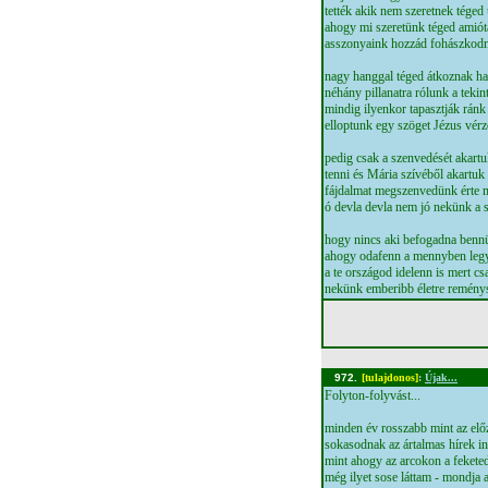
tették akik nem szeretnek téged
ahogy mi szeretünk téged amiót
asszonyaink hozzád fohászkod
nagy hanggal téged átkoznak ha
néhány pillanatra rólunk a tekin
mindig ilyenkor tapasztják ránk
elloptunk egy szöget Jézus vérz
pedig csak a szenvedését akart
tenni és Mária szívéből akartuk
fájdalmat megszenvedünk érte m
ó devla devla nem jó nekünk a 
hogy nincs aki befogadna benn
ahogy odafenn a mennyben leg
a te országod idelenn is mert cs
nekünk emberibb életre remé
972.
[tulajdonos]
:
Újak...
Folyton-folyvást...
minden év rosszabb mint az elő
sokasodnak az ártalmas hírek in
mint ahogy az arcokon a fekete
még ilyet sose láttam - mondja