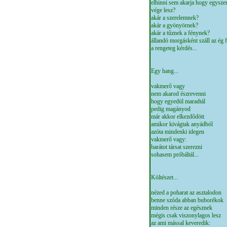
elhinni sem akarja hogy egyszer
vége lesz?
akár a szerelemnek?
akár a gyönyörnek?
akár a tűznek a fénynek?
állandó morgásként száll az ég f
a rengeteg kérdés...
Egy hang...
vakmerő vagy
nem akarod észrevenni
hogy egyedül maradtál
pedig magányod
már akkor elkezdődött
amikor kivágtak anyádból
azóta mindenki idegen
vakmerő vagy:
barátot társat szerezni
sohasem próbáltál...
Költészet...
nézed a poharat az asztalodon
benne szóda abban buborékok
minden része az egésznek
mégis csak viszonylagos lesz
az ami mással keveredik: