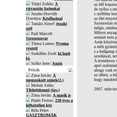
Türjei Zoltán:
A
az idő kopasz
virrasztás bajnokai
de nyílsz a me
Jusztin-Horváth
s szélfútta h
Dorottya:
Későhajnal
az élet tenyer
Szomorúan mo
Tamási József:
északi
mégis, mintha 
szél
Milyen anyag
Paál Marcell:
semmit nem p
Szezonzavar
Amit felszívta
Tímea Lantos:
Nyoma
a méh gyümölc
veszett
s a hallgatag 
Szakállas Zsolt:
ki lapít
szorításod, ne
ki.
A termékeny t
Szőke Imre:
Anzix
apró számmal 
Prózák
ahogy csak re
az ölben, a hú
Zima István:
A
hogy mindörök
megszokott színek(2.)
Molnár Attila:
2007. márciu
Tibitebitangó (jav.)
Zima István:
A másik is
Pintér Ferenc:
230 éves a
láthatatlan kéz
Béla Péter:
GASZTROMÁK