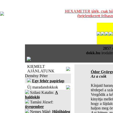
HEXAMETER játék, csak bátra
(bejelentkezett felhas
2857
s
dokk.hu
irodalm
KIEMELT
AJÁNLATUNK
Ódor György
Demény Péter
Az a csók
Egy fehér papírlap
Kínjaid haran
Új maradandokkok
térdepel a szá
Szilasi Katalin:
A
Vergődik a ké
haldokló
kinyitja melle
Tamási József:
hogy a fájda
üvegember
haljon meg ör
Nemes Máté:
Hűtőhideg
Azt hittem, má