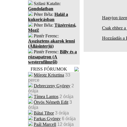
Szilasi Katalin:
Gondolatban
Péter Béla:
Halál a
Hagyjon üzene
kukoricásban
Péter Béla:
Tüzérrózsi,
Csak ehhez a 
Mozi!
Pintér Ferenc:
Hozzáadás a
Asszisztens akarok lenni
(Állásinterjú)
Pintér Ferenc:
Billy és a
rózsapatron (A
westernfilmről)
FRISS FÓRUMOK
Mórotz Krisztina
33
perce
Debreczeny György
2
órája
Tímea Lantos
2 órája
Ötvös Németh Edit
3
órája
Bátai Tibor
3 órája
Farkas György
6 órája
Paál Marcell
12 órája