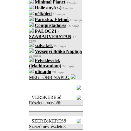
Minimal Planet
8 napja
Holle anyó :-)
8 napja
nélküled
15 napja
Paricska. Életmű
15 napja
Conquistadores
15 napja
PÁLÓCZI -
SZABADVERSTAN
17
napja
szilvakék
20 napja
Vezsenyi Ildikó Naplója
23 napja
Felvil.levelek
(feladó:random)
24 napja
útinapló
29 napja
MÉGTÖBB NAPLÓ
BECENÉV
LEFOGLALÁSA
VERSKERESő
Részlet a versből:
SZERZőKERESő
Szerző névrészletre: