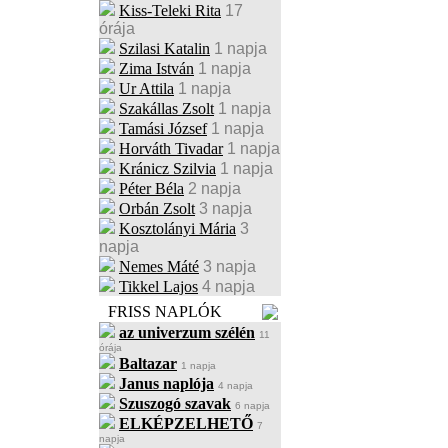
Kiss-Teleki Rita
17
órája
Szilasi Katalin
1 napja
Zima István
1 napja
Ur Attila
1 napja
Szakállas Zsolt
1 napja
Tamási József
1 napja
Horváth Tivadar
1 napja
Kránicz Szilvia
1 napja
Péter Béla
2 napja
Orbán Zsolt
3 napja
Kosztolányi Mária
3
napja
Nemes Máté
3 napja
Tikkel Lajos
4 napja
FRISS NAPLÓK
az univerzum szélén
11
órája
Baltazar
1 napja
Janus naplója
4 napja
Szuszogó szavak
6 napja
ELKÉPZELHETŐ
7
napja