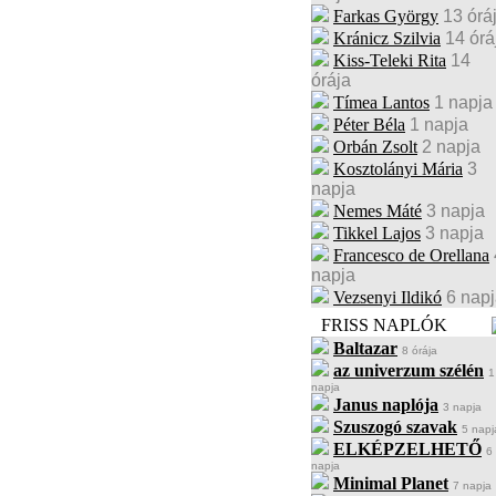
Farkas György
13 órá
Kránicz Szilvia
14 órá
Kiss-Teleki Rita
14
órája
Tímea Lantos
1 napja
Péter Béla
1 napja
Orbán Zsolt
2 napja
Kosztolányi Mária
3
napja
Nemes Máté
3 napja
Tikkel Lajos
3 napja
Francesco de Orellana
napja
Vezsenyi Ildikó
6 nap
FRISS NAPLÓK
Baltazar
8 órája
az univerzum szélén
1
napja
Janus naplója
3 napja
Szuszogó szavak
5 napj
ELKÉPZELHETŐ
6
napja
Minimal Planet
7 napja