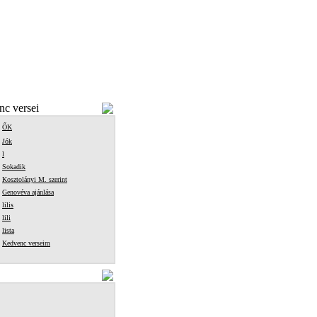
c versei
ŐK
Jók
l
Sokadik
Kosztolányi M. szerint
Genovéva ajánlása
lilis
lili
lista
Kedvenc verseim