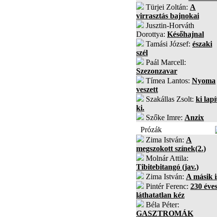
Türjei Zoltán:
A
virrasztás bajnokai
Jusztin-Horváth
Dorottya:
Későhajnal
Tamási József:
északi
szél
Paál Marcell:
Szezonzavar
Tímea Lantos:
Nyoma
veszett
Szakállas Zsolt:
ki lapí
ki.
Szőke Imre:
Anzix
Prózák
Zima István:
A
megszokott színek(2.)
Molnár Attila:
Tibitebitangó (jav.)
Zima István:
A másik i
Pintér Ferenc:
230 éves
láthatatlan kéz
Béla Péter:
GASZTROMÁK