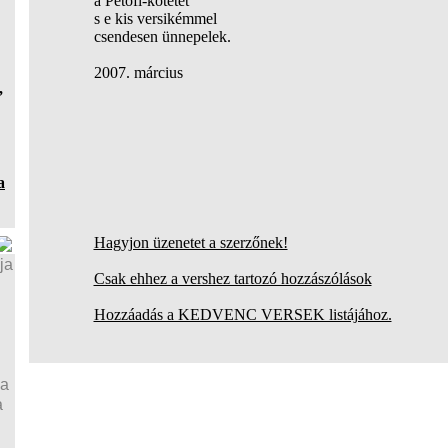
a Petőfi-kötetet
s e kis versikémmel
csendesen ünnepelek.
2007. március
,
a
Hagyjon üzenetet a szerzőnek!
ja
Csak ehhez a vershez tartozó hozzászólások
Hozzáadás a KEDVENC VERSEK listájához.
ja
a