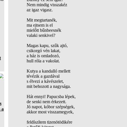
Nem mindig visszakéz
az igaz vigasz.
Mit megtartanék,
ma ejtsem is el
mielőtt bűnbeesnék
valaki senkivel?
Magas kapu, szűk ajtó,
csikorgó vén lakat,
a ház is omladozó,
t
hull róla a vakolat.
Kutya a kandalló mellett
tévézik a gazdával
s élvezi a kávészelet,
mit behozott a nagysága.
Hát ennyi! Papucsba lépek,
de senki nem érkezett.
s
Jó napot, kóbor szépségek,
 a
akkor most visszamegyek,
feldíszítem tizenötödikére