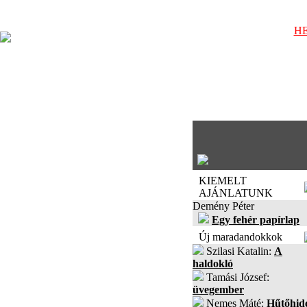
HE
KIEMELT
AJÁNLATUNK
Demény Péter
Egy fehér papírlap
Új maradandokkok
Szilasi Katalin:
A
haldokló
Tamási József:
üvegember
Nemes Máté:
Hűtőhid