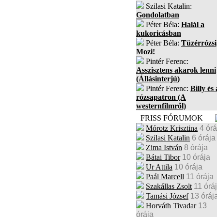
Szilasi Katalin:
Gondolatban
Péter Béla:
Halál a
kukoricásban
Péter Béla:
Tüzérrózsi
Mozi!
Pintér Ferenc:
Asszisztens akarok lenni
(Állásinterjú)
Pintér Ferenc:
Billy és 
rózsapatron (A
westernfilmről)
FRISS FÓRUMOK
Mórotz Krisztina
4 órá
Szilasi Katalin
6 órája
Zima István
8 órája
Bátai Tibor
10 órája
Ur Attila
10 órája
Paál Marcell
11 órája
Szakállas Zsolt
11 órá
Tamási József
13 óráj
Horváth Tivadar
13
órája