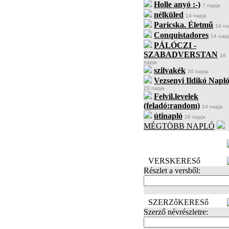
Holle anyó :-)
7 napja
nélküled
14 napja
Paricska. Életmű
14 na
Conquistadores
14 napj
PÁLÓCZI -
SZABADVERSTAN
16
napja
szilvakék
20 napja
Vezsenyi Ildikó Napló
23 napja
Felvil.levelek
(feladó:random)
24 napja
útinapló
28 napja
MÉGTÖBB NAPLÓ
BECENÉV
LEFOGLALÁSA
VERSKERESő
Részlet a versből:
SZERZőKERESő
Szerző névrészletre: