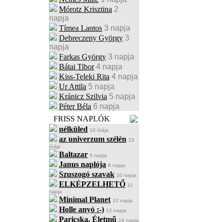
Mórotz Krisztina
2
napja
Tímea Lantos
3 napja
Debreczeny György
3
napja
Farkas György
3 napja
Bátai Tibor
4 napja
Kiss-Teleki Rita
4 napja
Ur Attila
5 napja
Kránicz Szilvia
5 napja
Péter Béla
6 napja
FRISS NAPLÓK
nélküled
10 órája
az univerzum szélén
23
órája
Baltazar
5 napja
Janus naplója
8 napja
Szuszogó szavak
10 napja
ELKÉPZELHETŐ
11
napja
Minimal Planet
12 napja
Holle anyó :-)
12 napja
Paricska. Életmű
19 napja