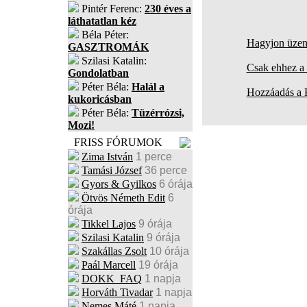
Pintér Ferenc:
230 éves a
láthatatlan kéz
Béla Péter:
Hagyjon üzene
GASZTROMÁK
Szilasi Katalin:
Csak ehhez a 
Gondolatban
Péter Béla:
Halál a
Hozzáadás a
kukoricásban
Péter Béla:
Tüzérrózsi,
Mozi!
FRISS FÓRUMOK
Zima István
1 perce
Tamási József
36 perce
Gyors & Gyilkos
6 órája
Ötvös Németh Edit
6
órája
Tikkel Lajos
9 órája
Szilasi Katalin
9 órája
Szakállas Zsolt
10 órája
Paál Marcell
19 órája
DOKK_FAQ
1 napja
Horváth Tivadar
1 napja
Nemes Máté
1 napja