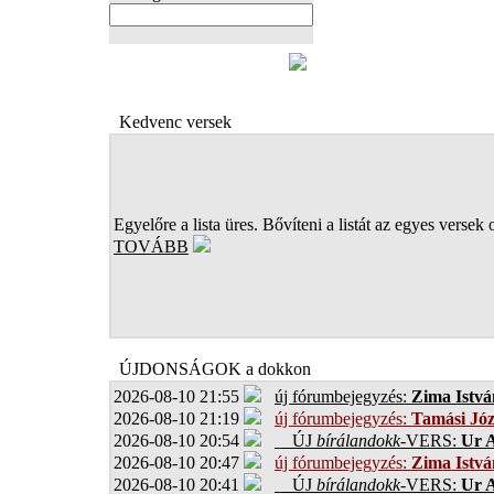
FOTÓK
Kedvenc versek
Egyelőre a lista üres. Bővíteni a listát az egyes versek 
TOVÁBB
ÚJDONSÁGOK a dokkon
2026-08-10 21:55
új fórumbejegyzés:
Zima Istvá
2026-08-10 21:19
új fórumbejegyzés:
Tamási Józ
2026-08-10 20:54
ÚJ
bírálandokk
-VERS:
Ur A
2026-08-10 20:47
új fórumbejegyzés:
Zima Istvá
2026-08-10 20:41
ÚJ
bírálandokk
-VERS:
Ur A