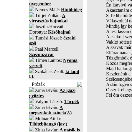
üvegember
Én lágyívű vá
Nemes Máté:
Hűtőhideg
Akasztanám c
Türjei Zoltán:
A
S Te libabőrös
virrasztás bajnokai
Válaszolnál 
Mindig így k
Jusztin-Horváth
A test lassan 
Dorottya:
Későhajnal
A csukott sze
Tamási József:
északi
Vakító sötétsé
szél
A szavak már 
Paál Marcell:
Elfáradnának,
Szezonzavar
Tűzgömbök ég
Tímea Lantos:
Nyoma
Közös megfer
veszett
Majd hajlong
Szakállas Zsolt:
ki lapít
Kezdenénk a 
ki.
Szélcsendjéb
Prózák
Aztán fogvics
Osszuk el eg
Zima István:
Az igazi
Fél óra összea
győztes
Valyon László:
Törpék
Zima István:
A
megszokott színek(2.)
Molnár Attila:
Tibitebitangó (jav.)
Zima István:
A másik is