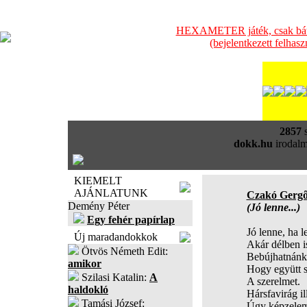
HEXAMETER játék, csak bátra
(bejelentkezett felhas
2857
s
dokk.hu
irodalm
KIEMELT
AJÁNLATUNK
Czakó Gerg
Demény Péter
(Jó lenne...)
Egy fehér papírlap
Jó lenne, ha l
Új maradandokkok
Akár délben 
Ötvös Németh Edit:
Bebújhatnánk 
amikor
Hogy együtt 
Szilasi Katalin:
A
A szerelmet.
haldokló
Hársfavirág il
Tamási József:
Úgy képzele