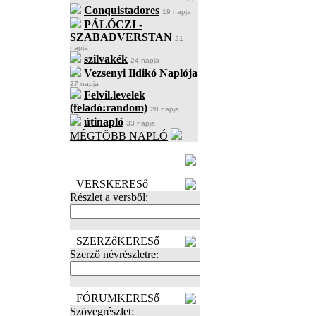
Conquistadores
19 napja
PÁLÓCZI -
SZABADVERSTAN
21
napja
szilvakék
24 napja
Vezsenyi Ildikó Naplója
27 napja
Felvil.levelek
(feladó:random)
28 napja
útinapló
33 napja
MÉGTÖBB NAPLÓ
BECENÉV
LEFOGLALÁSA
VERSKERESő
Részlet a versből:
SZERZőKERESő
Szerző névrészletre:
FÓRUMKERESő
Szövegrészlet: