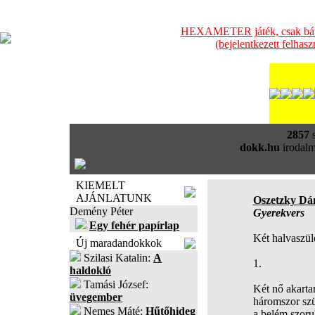
HEXAMETER játék, csak bátra
(bejelentkezett felhas
2857
s
dokk.hu
irodalm
KIEMELT
AJÁNLATUNK
Oszetzky Dán
Demény Péter
Gyerekvers
Egy fehér papírlap
Két halvaszül
Új maradandokkok
Szilasi Katalin:
A
1.
haldokló
Tamási József:
Két nő akarta
üvegember
háromszor szü
Nemes Máté:
Hűtőhideg
a belém szorul