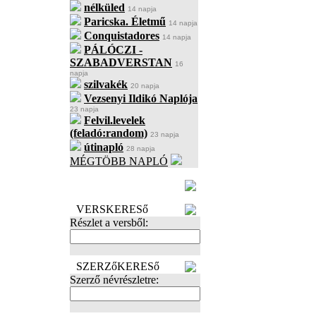
nélküled
14 napja
Paricska. Életmű
14 napja
Conquistadores
14 napja
PÁLÓCZI -
SZABADVERSTAN
16
napja
szilvakék
20 napja
Vezsenyi Ildikó Naplója
23 napja
Felvil.levelek
(feladó:random)
23 napja
útinapló
28 napja
MÉGTÖBB NAPLÓ
BECENÉV
LEFOGLALÁSA
VERSKERESő
Részlet a versből:
SZERZőKERESő
Szerző névrészletre: