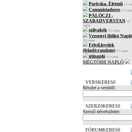
Paricska. Életmű
17 na
Conquistadores
17 napj
PÁLÓCZI -
SZABADVERSTAN
19
napja
szilvakék
23 napja
Vezsenyi Ildikó Napló
26 napja
Felvil.levelek
(feladó:random)
27 napja
útinapló
31 napja
MÉGTÖBB NAPLÓ
BECENÉV
LEFOGLALÁSA
VERSKERESő
Részlet a versből:
SZERZőKERESő
Szerző névrészletre:
FÓRUMKERESő