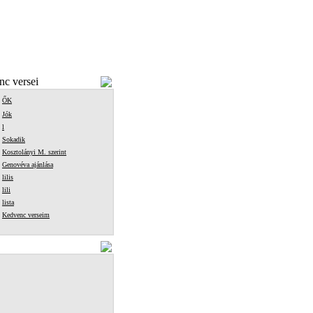
c versei
ŐK
Jók
l
Sokadik
Kosztolányi M. szerint
Genovéva ajánlása
lilis
lili
lista
Kedvenc verseim