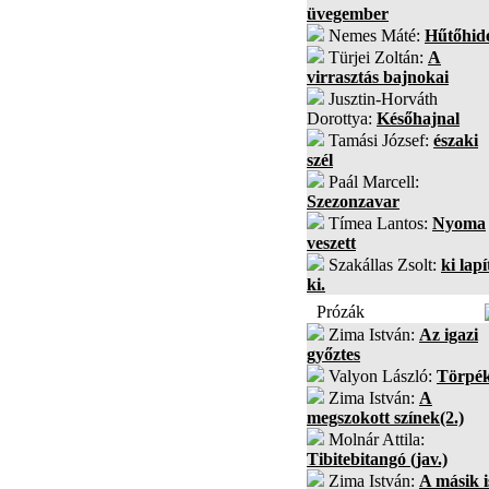
üvegember
Nemes Máté:
Hűtőhid
Türjei Zoltán:
A
virrasztás bajnokai
Jusztin-Horváth
Dorottya:
Későhajnal
Tamási József:
északi
szél
Paál Marcell:
Szezonzavar
Tímea Lantos:
Nyoma
veszett
Szakállas Zsolt:
ki lapí
ki.
Prózák
Zima István:
Az igazi
győztes
Valyon László:
Törpé
Zima István:
A
megszokott színek(2.)
Molnár Attila:
Tibitebitangó (jav.)
Zima István:
A másik i