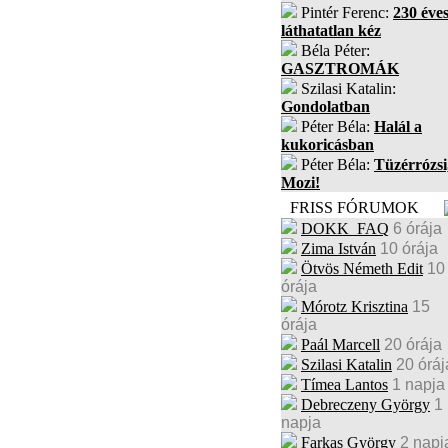
Pintér Ferenc:
230 éves
láthatatlan kéz
Béla Péter:
GASZTROMÁK
Szilasi Katalin:
Gondolatban
Péter Béla:
Halál a
kukoricásban
Péter Béla:
Tüzérrózsi
Mozi!
FRISS FÓRUMOK
DOKK_FAQ
6 órája
Zima István
10 órája
Ötvös Németh Edit
10
órája
Mórotz Krisztina
15
órája
Paál Marcell
20 órája
Szilasi Katalin
20 óráj
Tímea Lantos
1 napja
Debreczeny György
1
napja
Farkas György
2 napj