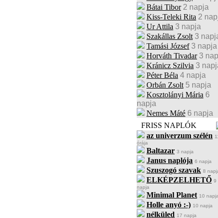
Bátai Tibor
2 napja
Kiss-Teleki Rita
2 nap
Ur Attila
3 napja
Szakállas Zsolt
3 napj
Tamási József
3 napja
Horváth Tivadar
3 nap
Kránicz Szilvia
3 napj
Péter Béla
4 napja
Orbán Zsolt
5 napja
Kosztolányi Mária
6
napja
Nemes Máté
6 napja
FRISS NAPLÓK
az univerzum szélén
1
órája
Baltazar
3 napja
Janus naplója
6 napja
Szuszogó szavak
8 napj
ELKÉPZELHETŐ
9
napja
Minimal Planet
10 napj
Holle anyó :-)
10 napja
nélküled
17 napja