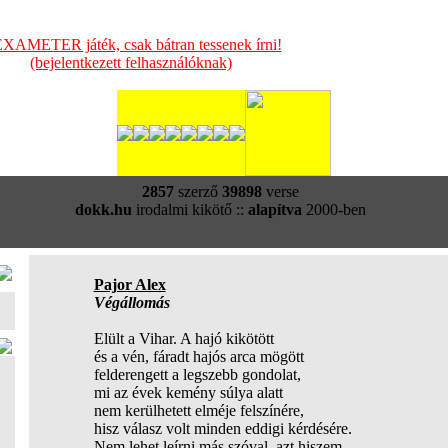
XAMETER játék, csak bátran tessenek írni!
(bejelentkezett felhasználóknak)
2857
szerző
39898
verse
dokk.hu
irodalmi kikötő ::
alapítva
2000-ben
Pajor Alex
Végállomás
Elült a Vihar. A hajó kikötött
és a vén, fáradt hajós arca mögött
felderengett a legszebb gondolat,
mi az évek kemény súlya alatt
nem kerülhetett elméje felszínére,
hisz válasz volt minden eddigi kérdésére.
Nem lehet leírni más szóval, azt hiszem,