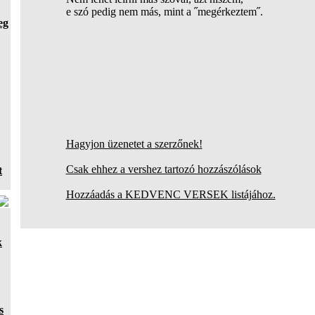
e szó pedig nem más, mint a ˝megérkeztem˝.
eg
Hagyjon üzenetet a szerzőnek!
Csak ehhez a vershez tartozó hozzászólások
t
Hozzáadás a KEDVENC VERSEK listájához.
k
s