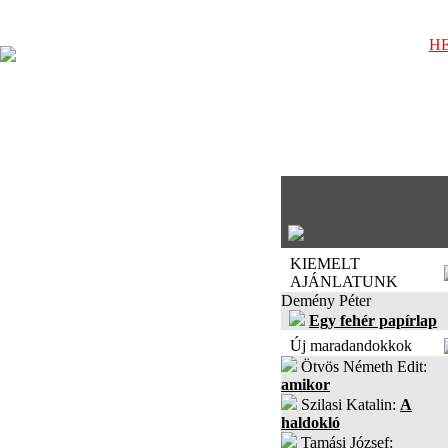
HE
KIEMELT
AJÁNLATUNK
Demény Péter
Egy fehér papírlap
Új maradandokkok
Ötvös Németh Edit:
amikor
Szilasi Katalin:
A
haldokló
Tamási József: