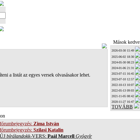
Mások kedven
2026-03-30 15:49
2025-06-02 18:30
2024-05-30 08:23
2024-01-06 21:31
2023-07-15 16:45
teni a listát az egyes versek olvasásakor lehet.
2023-07-10 12:57
2022-10-13 10:07
2022-05-13 09:03
2021-11-05 08:42
2020-11-27 16:47
TOVÁBB
on
 fórumbejegyzés:
Zima István
 fórumbejegyzés:
Szilasi Katalin
ÚJ
bírálandokk
-VERS:
Paál Marcell
Gyógyír