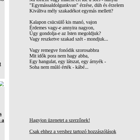
"Egymássaldolgunkvan" érzése, düh és érzelem
Kiváltva mély szakadékot egymás mellett?
Kalapon csücsülő kis manó, vajon
Érdemes vagy-e annyira nagyon,
Úgy gondolja-e az Isten megoldjuk?
Vagy reszketve szakad szét - mondjuk...
Vagy remegve fonódik szorosabbra
Mit idők pora nem hagy abba,
Egy hangulat, egy látszat, egy árnyék -
t
Soha nem múló érték - kábé...
s
 a
Hagyjon üzenetet a szerzőnek!
Csak ehhez a vershez tartozó hozzászólások