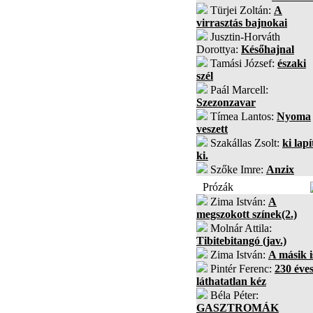
Türjei Zoltán:
A
virrasztás bajnokai
Jusztin-Horváth
Dorottya:
Későhajnal
Tamási József:
északi
szél
Paál Marcell:
Szezonzavar
Tímea Lantos:
Nyoma
veszett
Szakállas Zsolt:
ki lapí
ki.
Szőke Imre:
Anzix
Prózák
Zima István:
A
megszokott színek(2.)
Molnár Attila:
Tibitebitangó (jav.)
Zima István:
A másik i
Pintér Ferenc:
230 éves
láthatatlan kéz
Béla Péter:
GASZTROMÁK