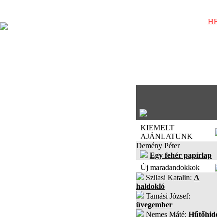
HE
KIEMELT
AJÁNLATUNK
Demény Péter
Egy fehér papírlap
Új maradandokkok
Szilasi Katalin:
A
haldokló
Tamási József:
üvegember
Nemes Máté:
Hűtőhid