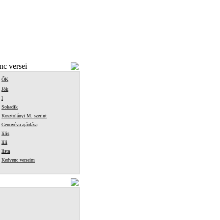
c versei
ŐK
Jók
l
Sokadik
Kosztolányi M. szerint
Genovéva ajánlása
lilis
lili
lista
Kedvenc verseim