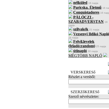
nélküled
16 napja
Paricska. Életmű
16 na
Conquistadores
16 napj
PÁLÓCZI -
SZABADVERSTAN
18
napja
szilvakék
21 napja
Vezsenyi Ildikó Napló
24 napja
Felvil.levelek
(feladó:random)
25 napja
útinapló
30 napja
MÉGTÖBB NAPLÓ
BECENÉV
LEFOGLALÁSA
VERSKERESő
Részlet a versből:
SZERZőKERESő
Szerző névrészletre: