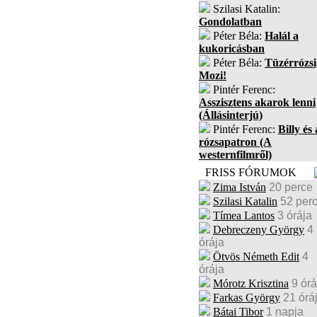
Szilasi Katalin:
Gondolatban
Péter Béla:
Halál a
kukoricásban
Péter Béla:
Tüzérrózsi
Mozi!
Pintér Ferenc:
Asszisztens akarok lenni
(Állásinterjú)
Pintér Ferenc:
Billy és 
rózsapatron (A
westernfilmről)
FRISS FÓRUMOK
Zima István
20 perce
Szilasi Katalin
52 per
Tímea Lantos
3 órája
Debreczeny György
4
órája
Ötvös Németh Edit
4
órája
Mórotz Krisztina
9 órá
Farkas György
21 órá
Bátai Tibor
1 napja