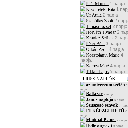
Paál Marcell
1 napja
Kiss-Teleki Rita
1 nap
Ur Attila
2 napja
Szakállas Zsolt
2 napj
Tamási József
2 napja
Horváth Tivadar
2 nap
Kránicz Szilvia
2 napj
Péter Béla
3 napja
Orbán Zsolt
4 napja
Kosztolányi Mária
4
napja
Nemes Máté
4 napja
Tikkel Lajos
5 napja
FRISS NAPLÓK
az univerzum szélén
7
órája
Baltazar
2 napja
Janus naplója
5 napja
Szuszogó szavak
7 napj
ELKÉPZELHETŐ
8
napja
Minimal Planet
9 napja
Holle anyó :-)
9 napja