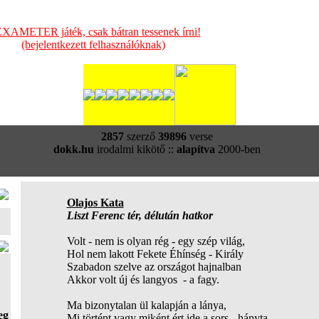
XAMETER játék, csak bátran tessenek írni!
(bejelentkezett felhasználóknak)
2857
szerző
39896
verse
dokk.hu
irodalmi kikötő ::
alapítva
2000-ben
Olajos Kata
Liszt Ferenc tér, délután hatkor
Volt - nem is olyan rég - egy szép világ,
Hol nem lakott Fekete Éhínség - Király
Szabadon szelve az országot hajnalban
Akkor volt új és langyos - a fagy.
Ma bizonytalan ül kalapján a lánya,
eg
Mi történt vagy miként ért ide a sors - hányta