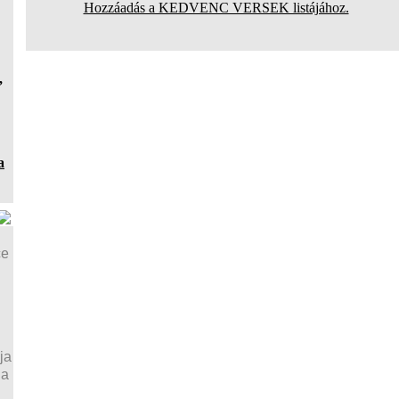
Hozzáadás a KEDVENC VERSEK listájához.
,
a
ce
ja
ja