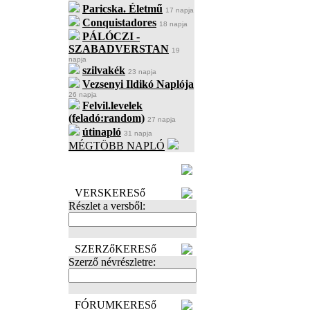
Paricska. Életmű
17 napja
Conquistadores
18 napja
PÁLÓCZI -
SZABADVERSTAN
19
napja
szilvakék
23 napja
Vezsenyi Ildikó Naplója
26 napja
Felvil.levelek
(feladó:random)
27 napja
útinapló
31 napja
MÉGTÖBB NAPLÓ
BECENÉV
LEFOGLALÁSA
VERSKERESő
Részlet a versből:
SZERZőKERESő
Szerző névrészletre:
FÓRUMKERESő