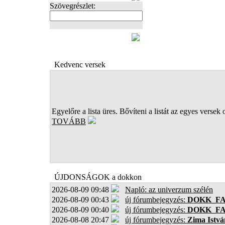
Szövegrészlet:
FOTÓK
Kedvenc versek
Egyelőre a lista üres. Bővíteni a listát az egyes versek 
TOVÁBB
ÚJDONSÁGOK a dokkon
2026-08-09 09:48
Napló: az univerzum szélén
2026-08-09 00:43
új fórumbejegyzés:
DOKK_F
2026-08-09 00:40
új fórumbejegyzés:
DOKK_F
2026-08-08 20:47
új fórumbejegyzés:
Zima Istvá