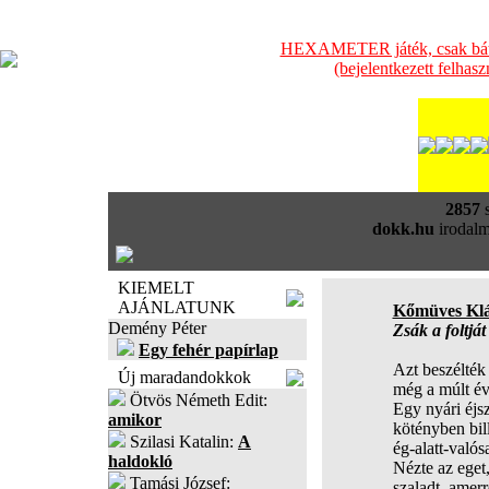
HEXAMETER játék, csak bátra
(bejelentkezett felhas
2857
s
dokk.hu
irodalm
KIEMELT
AJÁNLATUNK
Kőmüves Kl
Demény Péter
Zsák a foltját
Egy fehér papírlap
Azt beszélték
Új maradandokkok
még a múlt év 
Ötvös Németh Edit:
Egy nyári éjs
amikor
kötényben bill
Szilasi Katalin:
A
ég-alatt-valós
haldokló
Nézte az eget
Tamási József:
szaladt, amer