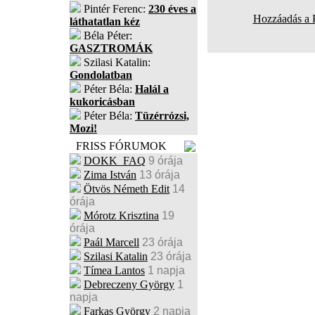
Pintér Ferenc:
230 éves a
Hozzáadás a
láthatatlan kéz
Béla Péter:
GASZTROMÁK
Szilasi Katalin:
Gondolatban
Péter Béla:
Halál a
kukoricásban
Péter Béla:
Tüzérrózsi,
Mozi!
FRISS FÓRUMOK
DOKK_FAQ
9 órája
Zima István
13 órája
Ötvös Németh Edit
14
órája
Mórotz Krisztina
19
órája
Paál Marcell
23 órája
Szilasi Katalin
23 órája
Tímea Lantos
1 napja
Debreczeny György
1
napja
Farkas György
2 napja