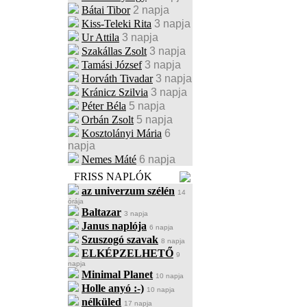
Bátai Tibor
2 napja
Kiss-Teleki Rita
3 napja
Ur Attila
3 napja
Szakállas Zsolt
3 napja
Tamási József
3 napja
Horváth Tivadar
3 napja
Kránicz Szilvia
3 napja
Péter Béla
5 napja
Orbán Zsolt
5 napja
Kosztolányi Mária
6
napja
Nemes Máté
6 napja
FRISS NAPLÓK
az univerzum szélén
14
órája
Baltazar
3 napja
Janus naplója
6 napja
Szuszogó szavak
8 napja
ELKÉPZELHETŐ
9
napja
Minimal Planet
10 napja
Holle anyó :-)
10 napja
nélküled
17 napja