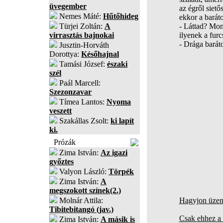
üvegember
az égről sietős
Nemes Máté:
Hűtőhideg
ekkor a baráto
Türjei Zoltán:
A
- Láttad? Mon
virrasztás bajnokai
ilyenek a furc
- Drága barát
Jusztin-Horváth
Dorottya:
Későhajnal
Tamási József:
északi
szél
Paál Marcell:
Szezonzavar
Tímea Lantos:
Nyoma
veszett
Szakállas Zsolt:
ki lapít
ki.
Prózák
Zima István:
Az igazi
győztes
Valyon László:
Törpék
Zima István:
A
megszokott színek(2.)
Molnár Attila:
Hagyjon üzene
Tibitebitangó (jav.)
Csak ehhez a 
Zima István:
A másik is