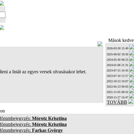
Mások kedven
2026-03-30 15:49
2025-06-02 18:30
2024-05-30 08:23
2024-01-06 21:31
2023-07-15 16:45
teni a listát az egyes versek olvasásakor lehet.
2023-07-10 12:57
2022-10-13 10:07
2022-05-13 09:03
2021-11-05 08:42
2020-11-27 16:47
TOVÁBB
on
 fórumbejegyzés:
Mórotz Krisztina
 fórumbejegyzés:
Mórotz Krisztina
 fórumbejegyzés:
Farkas György