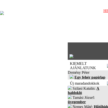
HE
KIEMELT
AJÁNLATUNK
Demény Péter
Egy fehér papírlap
Új maradandokkok
Szilasi Katalin:
A
haldokló
Tamási József:
üvegember
Nemes Máté:
Hűtőhid