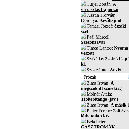
Türjei Zoltán:
A
virrasztás bajnokai
Jusztin-Horváth
Dorottya:
Későhajnal
Tamási József:
északi
szél
Paál Marcell:
Szezonzavar
Tímea Lantos:
Nyoma
veszett
Szakállas Zsolt:
ki lapí
ki.
Szőke Imre:
Anzix
Prózák
Zima István:
A
megszokott színek(2.)
Molnár Attila:
Tibitebitangó (jav.)
Zima István:
A másik i
Pintér Ferenc:
230 éves
láthatatlan kéz
Béla Péter:
GASZTROMÁK