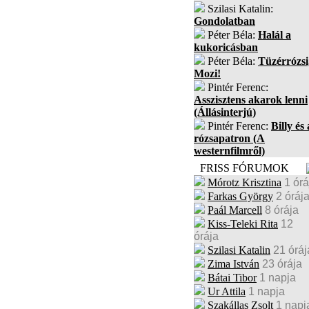
Szilasi Katalin:
Gondolatban
Péter Béla:
Halál a
kukoricásban
Péter Béla:
Tüzérrózsi
Mozi!
Pintér Ferenc:
Asszisztens akarok lenni
(Állásinterjú)
Pintér Ferenc:
Billy és 
rózsapatron (A
westernfilmről)
FRISS FÓRUMOK
Mórotz Krisztina
1 órá
Farkas György
2 óráj
Paál Marcell
8 órája
Kiss-Teleki Rita
12
órája
Szilasi Katalin
21 óráj
Zima István
23 órája
Bátai Tibor
1 napja
Ur Attila
1 napja
Szakállas Zsolt
1 napj