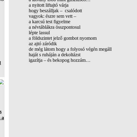
a nyitott liftajtó várja
hogy beszálljak – csalódott
vagyok: észre sem vett –
a karcsú test figyelme
a névtáblákra összpontosul
lépte lassul
a földszintet jelző gombot nyomom
az ajtó záródik
de még látom hogy a folyosó végén megáll
haját s ruháján a dekoltázst
igazítja – és bekopog hozzám…
t
s
 a