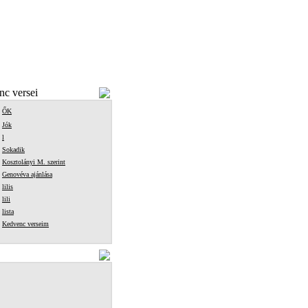
c versei
ŐK
Jók
l
Sokadik
Kosztolányi M. szerint
Genovéva ajánlása
lilis
lili
lista
Kedvenc verseim