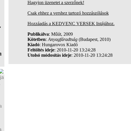
Hagyjon üzenetet a szerzőnek!
Csak ehhez a vershez tartozó hozzászólások
Hozzáadás a KEDVENC VERSEK listájához.
,
Publikálva
: Műút, 2009
Kötetben
:
Anyagfáradtság
(Budapest, 2010)
Kiadó
: Hungarovox Kiadó
Feltöltés ideje
: 2010-11-20 13:24:28
a
Utolsó módosítás ideje
: 2010-11-20 13:24:28
ja
a
a
a