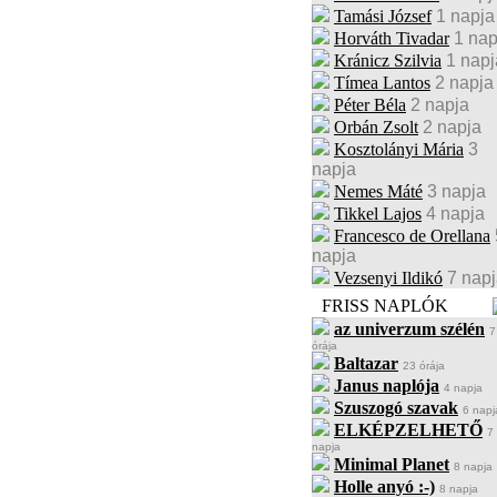
Tamási József
1 napja
Horváth Tivadar
1 nap
Kránicz Szilvia
1 napj
Tímea Lantos
2 napja
Péter Béla
2 napja
Orbán Zsolt
2 napja
Kosztolányi Mária
3
napja
Nemes Máté
3 napja
Tikkel Lajos
4 napja
Francesco de Orellana
napja
Vezsenyi Ildikó
7 nap
FRISS NAPLÓK
az univerzum szélén
7
órája
Baltazar
23 órája
Janus naplója
4 napja
Szuszogó szavak
6 napj
ELKÉPZELHETŐ
7
napja
Minimal Planet
8 napja
Holle anyó :-)
8 napja