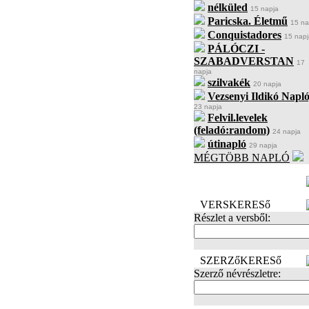
nélküled
15 napja
Paricska. Életmű
15 na
Conquistadores
15 napj
PÁLÓCZI -
SZABADVERSTAN
17
napja
szilvakék
20 napja
Vezsenyi Ildikó Napló
23 napja
Felvil.levelek
(feladó:random)
24 napja
útinapló
29 napja
MÉGTÖBB NAPLÓ
BECENÉV
LEFOGLALÁSA
VERSKERESő
Részlet a versből:
SZERZőKERESő
Szerző névrészletre: