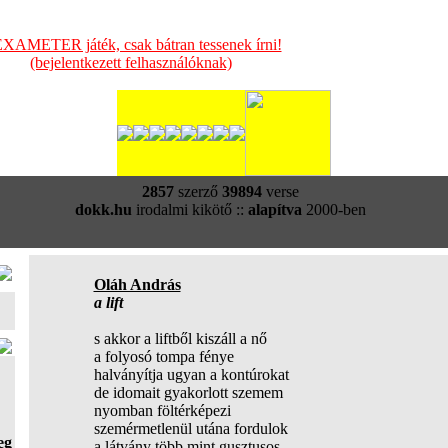
XAMETER játék, csak bátran tessenek írni!
(bejelentkezett felhasználóknak)
2857
szerző
39894
verse
dokk.hu
irodalmi kikötő ::
alapítva
2000-ben
Oláh András
a lift
s akkor a liftből kiszáll a nő
a folyosó tompa fénye
halványítja ugyan a kontúrokat
de idomait gyakorlott szemem
nyomban föltérképezi
szemérmetlenül utána fordulok
eg
a látvány több mint gusztusos…