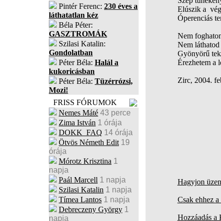
Szép tünékeny 
Pintér Ferenc:
230 éves a
Elúszik a vég
láthatatlan kéz
Óperenciás te
Béla Péter:
GASZTROMÁK
Nem foghatom
Szilasi Katalin:
Nem láthatod 
Gondolatban
Gyönyörű teki
Péter Béla:
Halál a
Érezhetem a l
kukoricásban
Zirc, 2004. fe
Péter Béla:
Tüzérrózsi,
Mozi!
FRISS FÓRUMOK
Nemes Máté
43 perce
Zima István
1 órája
DOKK_FAQ
14 órája
Ötvös Németh Edit
19
órája
Mórotz Krisztina
1
napja
Paál Marcell
1 napja
Hagyjon üzene
Szilasi Katalin
1 napja
Tímea Lantos
1 napja
Csak ehhez a 
Debreczeny György
1
Hozzáadás a
napja