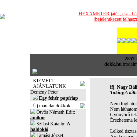
HEXAMETER játék, csak bátra
(bejelentkezett felhas
2857
s
dokk.hu
irodalm
KIEMELT
AJÁNLATUNK
ifj. Nagy Bál
Demény Péter
Talány,A láth
Egy fehér papírlap
Nem foghatom
Új maradandokkok
Nem láthatom
Ötvös Németh Edit:
Gyönyörű teki
amikor
Érezhetema le
Szilasi Katalin:
A
haldokló
Lelked tiszta
Tamási József:
Amikor maga