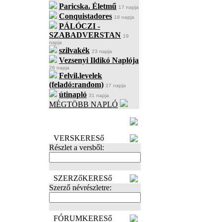
Paricska. Életmű
17 napja
Conquistadores
18 napja
PÁLÓCZI -
SZABADVERSTAN
19
napja
szilvakék
23 napja
Vezsenyi Ildikó Naplója
26 napja
Felvil.levelek
(feladó:random)
27 napja
útinapló
31 napja
MÉGTÖBB NAPLÓ
BECENÉV
LEFOGLALÁSA
VERSKERESő
Részlet a versből:
SZERZőKERESő
Szerző névrészletre:
FÓRUMKERESő