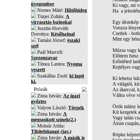
üvegember
Ki vagy, mi 
Nemes Máté:
Hűtőhideg
Ha a jelenlét
Türjei Zoltán:
A
virrasztás bajnokai
Egy álomkép 
Vonzza lénye
Jusztin-Horváth
Csetlek - botl
Dorottya:
Későhajnal
Mint egy béna
Tamási József:
északi
szél
Múzsa vagy ki
Paál Marcell:
Előttem futsz 
Szezonzavar
Erőnléted lan
Tímea Lantos:
Nyoma
Rejtélyes va
veszett
Szakállas Zsolt:
ki lapít
Ki lehetsz hát
ki.
A világtól, kit
Prózák
Az álarccal, k
Vállra véve vi
Zima István:
Az igazi
győztes
Örök talány l
Valyon László:
Törpék
Kit kergetek a
Zima István:
A
Vagy talán csa
megszokott színek(2.)
Álom csupán, 
Molnár Attila:
Tibitebitangó (jav.)
Röpke képzet,
Zima István:
A másik is