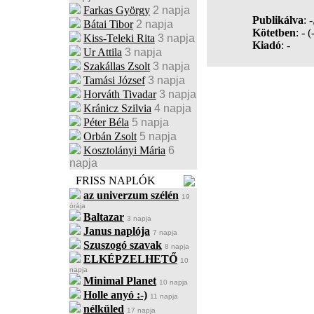
Farkas György
2 napja
Publikálva
: -
Bátai Tibor
2 napja
Kötetben
:
-
(-
Kiss-Teleki Rita
3 napja
Kiadó
: -
Ur Attila
3 napja
Szakállas Zsolt
3 napja
Tamási József
3 napja
Horváth Tivadar
3 napja
Kránicz Szilvia
4 napja
Péter Béla
5 napja
Orbán Zsolt
5 napja
Kosztolányi Mária
6
napja
FRISS NAPLÓK
az univerzum szélén
19
órája
Baltazar
3 napja
Janus naplója
7 napja
Szuszogó szavak
8 napja
ELKÉPZELHETŐ
10
napja
Minimal Planet
10 napja
Holle anyó :-)
11 napja
nélküled
17 napja