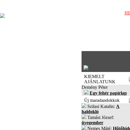
HE
KIEMELT
AJÁNLATUNK
Demény Péter
Egy fehér papírlap
Új maradandokkok
Szilasi Katalin:
A
haldokló
Tamási József:
üvegember
Nemes Máté:
Hűtőhid