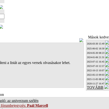
Mások kedven
2026-03-30 15:49
2025-06-02 18:30
2024-05-30 08:23
2024-01-06 21:31
2023-07-15 16:45
teni a listát az egyes versek olvasásakor lehet.
2023-07-10 12:57
2022-10-13 10:07
2022-05-13 09:03
2021-11-05 08:42
2020-11-27 16:47
TOVÁBB
on
pló: az univerzum szélén
 fórumbejegyzés:
Paál Marcell