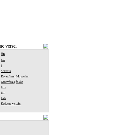
c versei
ŐK
Jók
l
Sokadik
Kosztolányi M. szerint
Genovéva ajánlása
lilis
lili
lista
Kedvenc verseim