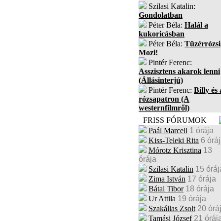
Szilasi Katalin:
Gondolatban
Péter Béla:
Halál a
kukoricásban
Péter Béla:
Tüzérrózsi
Mozi!
Pintér Ferenc:
Asszisztens akarok lenni
(Állásinterjú)
Pintér Ferenc:
Billy és 
rózsapatron (A
westernfilmről)
FRISS FÓRUMOK
Paál Marcell
1 órája
Kiss-Teleki Rita
6 órá
Mórotz Krisztina
13
órája
Szilasi Katalin
15 óráj
Zima István
17 órája
Bátai Tibor
18 órája
Ur Attila
19 órája
Szakállas Zsolt
20 órá
Tamási József
21 óráj