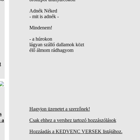
Adnék Néked
- mit is adnék -
Mindenem!
- a húrokon
lágyan szálló dallamok közt
élő álmom rádhagyom
t
Hagyjon üzenetet a szerzőnek!
s
 a
Csak ehhez a vershez tartozó hozzászólások
Hozzáadás a KEDVENC VERSEK listájához.