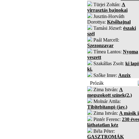
Türjei Zoltán:
A
virrasztás bajnokai
Jusztin-Horváth
Dorottya:
Későhajnal
Tamási József:
északi
szél
Paál Marcell:
Szezonzavar
Tímea Lantos:
Nyoma
veszett
Szakállas Zsolt:
ki lapí
ki.
Szőke Imre:
Anzix
Prózák
Zima István:
A
megszokott színek(2.)
Molnár Attila:
Tibitebitangó (jav.)
Zima István:
A másik i
Pintér Ferenc:
230 éves
láthatatlan kéz
Béla Péter:
GASZTROMÁK