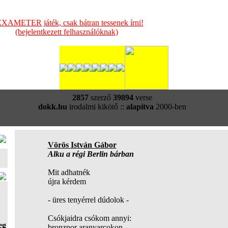
XAMETER játék, csak bátran tessenek írni!
(bejelentkezett felhasználóknak)
2857
szerző
39894
verse
dokk.hu
irodalmi kikötő ::
alapítva
2000-ben
Vörös István Gábor
Alku a régi Berlin bárban
Mit adhatnék
újra kérdem
- üres tenyérrel dúdolok -
Csókjaidra csókom annyi:
eg
bronzpor aranyarcokon