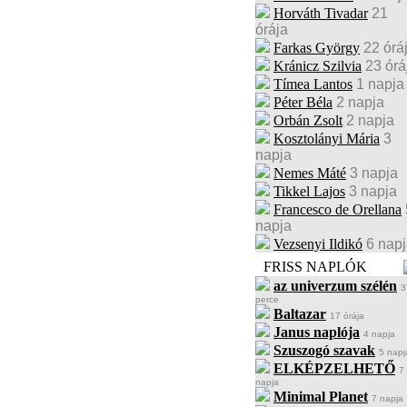
Horváth Tivadar
21
órája
Farkas György
22 órá
Kránicz Szilvia
23 órá
Tímea Lantos
1 napja
Péter Béla
2 napja
Orbán Zsolt
2 napja
Kosztolányi Mária
3
napja
Nemes Máté
3 napja
Tikkel Lajos
3 napja
Francesco de Orellana
napja
Vezsenyi Ildikó
6 nap
FRISS NAPLÓK
az univerzum szélén
3
perce
Baltazar
17 órája
Janus naplója
4 napja
Szuszogó szavak
5 napj
ELKÉPZELHETŐ
7
napja
Minimal Planet
7 napja