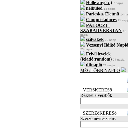
Holle anyó :-)
7 napja
nélküled
14 napja
Paricska. Életmű
14 na
Conquistadores
15 napj
PÁLÓCZI -
SZABADVERSTAN
16
napja
szilvakék
20 napja
Vezsenyi Ildikó Napló
23 napja
Felvil.levelek
(feladó:random)
24 napja
útinapló
28 napja
MÉGTÖBB NAPLÓ
BECENÉV
LEFOGLALÁSA
VERSKERESő
Részlet a versből:
SZERZőKERESő
Szerző névrészletre: