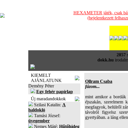
HEXAMETER játék, csak bátra
(bejelentkezett felhas
2857
s
dokk.hu
irodalm
KIEMELT
AJÁNLATUNK
Ollram Csaba
Demény Péter
fázom...
Egy fehér papírlap
mint amikor a bordák 
Új maradandokkok
éjszakán, szerelmem 
Szilasi Katalin:
A
megfagyok, belülről zá
haldokló
távolról figyelsz sze
Tamási József:
gyertyában. a láng ellen
üvegember
Nemes Máté:
Hűtőhideg