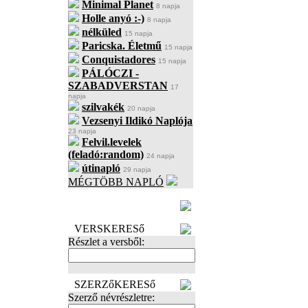
Minimal Planet
8 napja
Holle anyó :-)
8 napja
nélküled
15 napja
Paricska. Életmű
15 napja
Conquistadores
15 napja
PÁLÓCZI -
SZABADVERSTAN
17
napja
szilvakék
20 napja
Vezsenyi Ildikó Naplója
23 napja
Felvil.levelek
(feladó:random)
24 napja
útinapló
29 napja
MÉGTÖBB NAPLÓ
BECENÉV
LEFOGLALÁSA
VERSKERESő
Részlet a versből:
SZERZőKERESő
Szerző névrészletre: