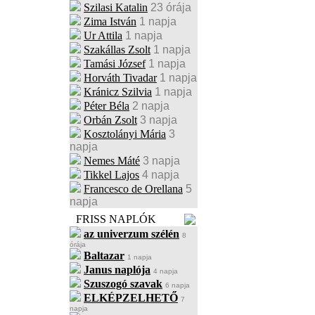
Szilasi Katalin
23 órája
Zima István
1 napja
Ur Attila
1 napja
Szakállas Zsolt
1 napja
Tamási József
1 napja
Horváth Tivadar
1 napja
Kránicz Szilvia
1 napja
Péter Béla
2 napja
Orbán Zsolt
3 napja
Kosztolányi Mária
3
napja
Nemes Máté
3 napja
Tikkel Lajos
4 napja
Francesco de Orellana
5
napja
FRISS NAPLÓK
az univerzum szélén
8
órája
Baltazar
1 napja
Janus naplója
4 napja
Szuszogó szavak
6 napja
ELKÉPZELHETŐ
7
napja