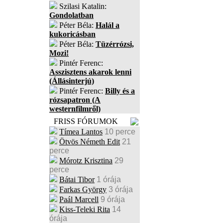
Szilasi Katalin:
Gondolatban
Péter Béla:
Halál a
kukoricásban
Péter Béla:
Tüzérrózsi,
Mozi!
Pintér Ferenc:
Asszisztens akarok lenni
(Állásinterjú)
Pintér Ferenc:
Billy és a
rózsapatron (A
westernfilmről)
FRISS FÓRUMOK
Tímea Lantos
10 perce
Ötvös Németh Edit
21
perce
Mórotz Krisztina
29
perce
Bátai Tibor
1 órája
Farkas György
3 órája
Paál Marcell
9 órája
Kiss-Teleki Rita
14
órája