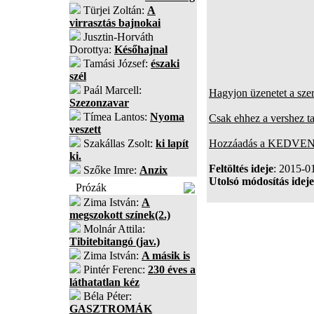
Türjei Zoltán:
A
virrasztás bajnokai
Jusztin-Horváth
Dorottya:
Későhajnal
Tamási József:
északi
szél
Paál Marcell:
Hagyjon üzenetet a sze
Szezonzavar
Tímea Lantos:
Nyoma
Csak ehhez a vershez t
veszett
Szakállas Zsolt:
ki lapít
Hozzáadás a KEDVENC
ki.
Feltöltés ideje
: 2015-0
Szőke Imre:
Anzix
Utolsó módosítás ideje
Prózák
Zima István:
A
megszokott színek(2.)
Molnár Attila:
Tibitebitangó (jav.)
Zima István:
A másik is
Pintér Ferenc:
230 éves a
láthatatlan kéz
Béla Péter:
GASZTROMÁK