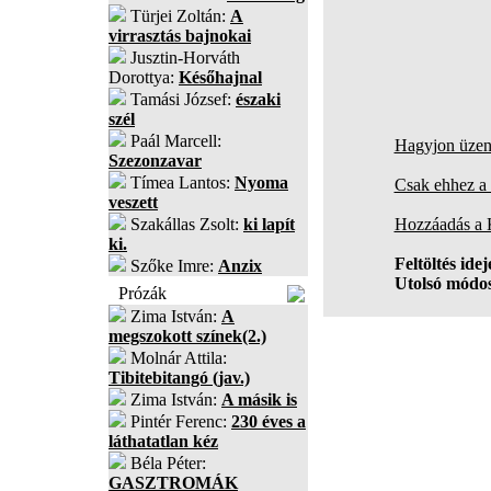
Türjei Zoltán:
A
virrasztás bajnokai
Jusztin-Horváth
Dorottya:
Későhajnal
Tamási József:
északi
szél
Paál Marcell:
Hagyjon üzene
Szezonzavar
Tímea Lantos:
Nyoma
Csak ehhez a 
veszett
Szakállas Zsolt:
ki lapít
Hozzáadás a
ki.
Feltöltés idej
Szőke Imre:
Anzix
Utolsó módos
Prózák
Zima István:
A
megszokott színek(2.)
Molnár Attila:
Tibitebitangó (jav.)
Zima István:
A másik is
Pintér Ferenc:
230 éves a
láthatatlan kéz
Béla Péter:
GASZTROMÁK