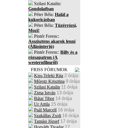
Szilasi Katalin:
Gondolatban
Péter Béla:
Halál a
kukoricásban
Péter Béla:
Tüzérrózsi,
Mozi!
Pintér Ferenc:
Asszisztens akarok lenni
(Állásinterjú)
Pintér Ferenc:
Billy és a
rózsapatron (A
westernfilmről)
FRISS FÓRUMOK
Kiss-Teleki Rita
2 órája
Mórotz Krisztina
9 órája
Szilasi Katalin
11 órája
Zima István
13 órája
Bátai Tibor
14 órája
Ur Attila
15 órája
Paál Marcell
16 órája
Szakállas Zsolt
16 órája
Tamási József
17 órája
Horváth Tivadar
17