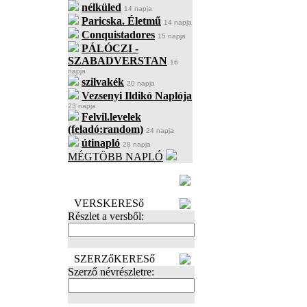
nélküled
14 napja
Paricska. Életmű
14 napja
Conquistadores
15 napja
PÁLÓCZI -
SZABADVERSTAN
16
napja
szilvakék
20 napja
Vezsenyi Ildikó Naplója
23 napja
Felvil.levelek
(feladó:random)
24 napja
útinapló
28 napja
MÉGTÖBB NAPLÓ
BECENÉV
LEFOGLALÁSA
VERSKERESő
Részlet a versből:
SZERZőKERESő
Szerző névrészletre: