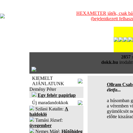
HEXAMETER játék, csak bátra
(bejelentkezett felhas
2857
s
dokk.hu
irodalm
KIEMELT
AJÁNLATUNK
Ollram Csab
Demény Péter
életfa...
Egy fehér papírlap
a húsomban g
Új maradandokkok
a véremben vi
Szilasi Katalin:
A
gyümölcsöt ne
haldokló
előtte kiszár
Tamási József:
üvegember
Nemes Máté:
Hűtőhideg