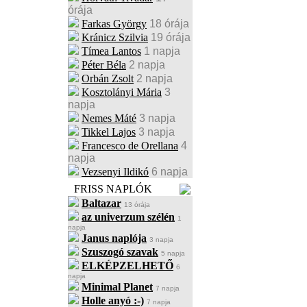
órája
Farkas György
18 órája
Kránicz Szilvia
19 órája
Tímea Lantos
1 napja
Péter Béla
2 napja
Orbán Zsolt
2 napja
Kosztolányi Mária
3
napja
Nemes Máté
3 napja
Tikkel Lajos
3 napja
Francesco de Orellana
4
napja
Vezsenyi Ildikó
6 napja
FRISS NAPLÓK
Baltazar
13 órája
az univerzum szélén
1
napja
Janus naplója
3 napja
Szuszogó szavak
5 napja
ELKÉPZELHETŐ
6
napja
Minimal Planet
7 napja
Holle anyó :-)
7 napja